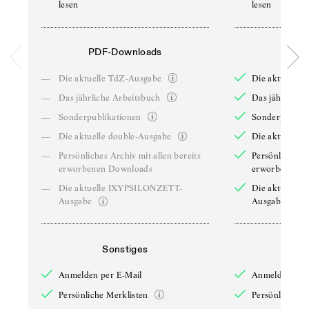
lesen
lesen
PDF-Downloads
PDF-
—
Die aktuelle TdZ-Ausgabe
Die aktuelle 
—
Das jährliche Arbeitsbuch
Das jährliche 
—
Sonderpublikationen
Sonderpublika
—
Die aktuelle double-Ausgabe
Die aktuelle 
—
Persönliches Archiv mit allen bereits
Persönliches A
erworbenen Downloads
erworbenen D
—
Die aktuelle IXYPSILONZETT-
Die aktuelle
Ausgabe
Ausgabe
Sonstiges
So
Anmelden per E-Mail
Anmelden per 
Persönliche Merklisten
Persönliche Me