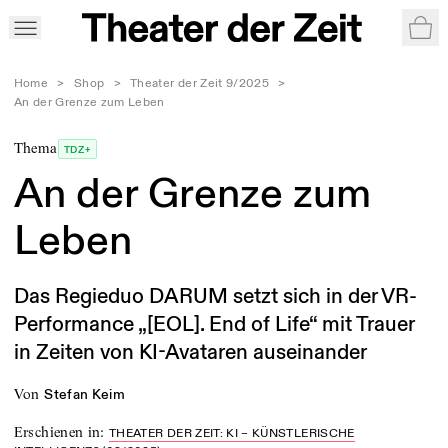
War
Home
>
Shop
>
Theater der Zeit 9/2025
>
An der Grenze zum Leben
Thema
TDZ+
An der Grenze zum
Leben
Das Regieduo DARUM setzt sich in der VR-
Performance „[EOL]. End of Life“ mit Trauer
in Zeiten von KI-Avataren auseinander
von
Stefan Keim
Erschienen in
:
THEATER DER ZEIT: KI – KÜNSTLERISCHE