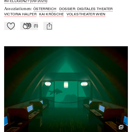
INTELLIGENZ? (09/2025)
Assoziationen
:
ÖSTERREICH
DOSSIER: DIGITALES THEATER
VICTORIA HALPER
KAI KRÖSCHE
VOLKSTHEATER WIEN
(
1
)
Zu Mein-TdZ hinzufügen
Applaudieren
mail