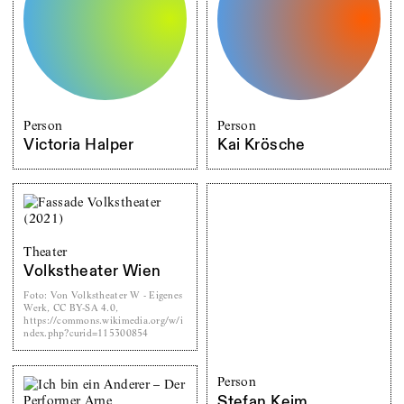
Person
Person
Victoria Halper
Kai Krösche
Theater
Volkstheater Wien
Foto
:
Von Volkstheater W - Eigenes
Werk, CC BY-SA 4.0,
https://commons.wikimedia.org/w/i
ndex.php?curid=115300854
Person
Stefan Keim