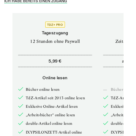
ICH HABE BEREITS EINEN ZUGANG
TDZ+ PRO
Tageszugang
Stand
12 Stunden ohne Paywall
Zeitschrif
ab
5,99 €
5,9
Online lesen
Onli
Bücher online lesen
—
Bücher online 
TdZ-Artikel seit 2013 online lesen
TdZ-Artikel se
Exklusive Online-Artikel lesen
Exklusive Onli
„Arbeitsbücher“ online lesen
„Arbeitsbücher
double-Artikel online lesen
double-Artikel
IXYPSILONZETT-Artikel online
IXYPSILONZET