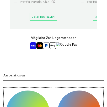
—
Nur für Privatkunden
—
Nur für Priva
JETZT BESTELLEN
30 TAGE 
Mögliche Zahlungsmethoden
Assoziationen