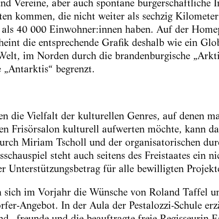
nd Vereine, aber auch spontane bürgerschaftliche I
rten kommen, die nicht weiter als sechzig Kilomete
r als 40 000 Einwohner:innen haben. Auf der Home
cheint die entsprechende Grafik deshalb wie ein Glo
Welt, im Norden durch die brandenburgische „Arkt
 „Antarktis“ begrenzt.
n die Vielfalt der kulturellen Genres, auf denen ma
n Frisörsalon kulturell aufwerten möchte, kann da
durch Miriam Tscholl und der organisatorischen du
hauspiel steht auch seitens des Freistaates ein nic
ger Unterstützungsbetrag für alle bewilligten Projek
n sich im Vorjahr die Wünsche von Roland Taffel u
er-Angebot. In der Aula der Pestalozzi-Schule erz
d –freunde und die beauftragte freie Regisseurin 