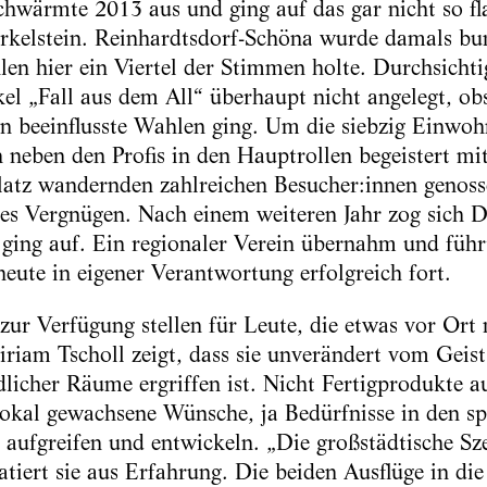
hwärmte 2013 aus und ging auf das gar nicht so fl
irkelstein. Reinhardtsdorf-Schöna wurde damals bu
en hier ein Viertel der Stimmen holte. Durchsichti
el „Fall aus dem All“ überhaupt nicht angelegt, ob
 beeinflusste Wahlen ging. Um die siebzig Einwohn
n neben den Profis in den Hauptrollen begeistert mi
atz wandernden zahlreichen Besucher:innen genoss
lles Vergnügen. Nach einem weiteren Jahr zog sich 
 ging auf. Ein regionaler Verein übernahm und führ
heute in eigener Verantwortung erfolgreich fort.
 zur Verfügung stellen für Leute, die etwas vor Ort
iriam Tscholl zeigt, dass sie unverändert vom Geist
icher Räume ergriffen ist. Nicht Fertigprodukte a
lokal gewachsene Wünsche, ja Bedürfnisse in den sp
aufgreifen und entwickeln. „Die großstädtische Sze
tiert sie aus Erfahrung. Die beiden Ausflüge in di