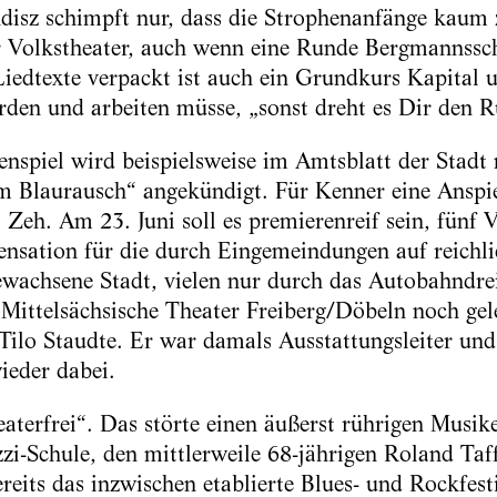
disz schimpft nur, dass die Strophenanfänge kaum z
r Volkstheater, auch wenn eine Runde Bergmannssch
Liedtexte verpackt ist auch ein Grundkurs Kapital 
rden und arbeiten müsse, „sonst dreht es Dir den R
enspiel wird beispielsweise im Amtsblatt der Stadt
im Blaurausch“ angekündigt. Für Kenner eine Ansp
 Zeh. Am 23. Juni soll es premierenreif sein, fünf 
Sensation für die durch Eingemeindungen auf reichl
wachsene Stadt, vielen nur durch das Autobahndrei
 Mittelsächsische Theater Freiberg/Döbeln noch gel
 Tilo Staudte. Er war damals Ausstattungsleiter und
ieder dabei.
heaterfrei“. Das störte einen äußerst rührigen Musi
zi-Schule, den mittlerweile 68-jährigen Roland Taff
reits das inzwischen etablierte Blues- und Rockfest