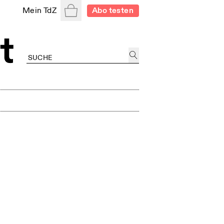
Warenkorb
Mein TdZ
Abo testen