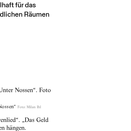
haft für das
ländlichen Räumen
Nossen“
Foto
:
Milan Ihl
renlied“. „Das Geld
en hängen.