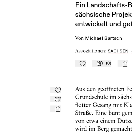
Ein Landschafts-Bü
sächsische Projekt
entwickelt und ge
von
Michael Bartsch
Assoziationen
:
SACHSEN
(
0
)
Zu Mein-TdZ hinzufügen
Applaudieren
mail
Aus den geöffneten Fe
Zu Mein-TdZ hinzufügen
Grundschule im sächs
Applaudieren
flotter Gesang mit Kla
mail
Straße. Eine bunt ge
von etwa einem Dutzen
wird im Berg gemacht 