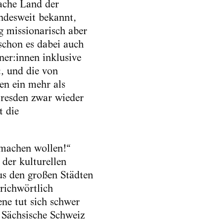
ache Land der
ndesweit bekannt,
g missionarisch aber
schon es dabei auch
er:innen inklusive
t, und die von
en ein mehr als
Dresden zwar wieder
t die
 machen wollen!“
 der kulturellen
us den großen Städten
richwörtlich
ne tut sich schwer
e Sächsische Schweiz