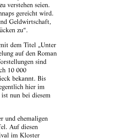
u verstehen seien.
naps gereicht wird.
und Geldwirtschaft,
ücken zu“.
 mit dem Titel „Unter
ielung auf den Roman
Vorstellungen sind
ich 10 000
eck bekannt. Bis
egentlich hier im
 ist nun bei diesem
ker und ehemaligen
el. Auf diesen
ival im Kloster