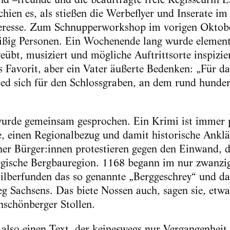
hien es, als stießen die Werbeflyer und Inserate im
eresse. Zum Schnupperworkshop im vorigen Oktobe
eißig Personen. Ein Wochenende lang wurde element
übt, musiziert und mögliche Auftrittsorte inspizie
 Favorit, aber ein Vater äußerte Bedenken: „Für das 
ed sich für den Schlossgraben, an dem rund hundert
wurde gemeinsam gesprochen. Ein Krimi ist immer p
, einen Regionalbezug und damit historische Anklä
er Bürger:innen protestieren gegen den Einwand, di
irgische Bergbauregion. 1168 begann im nur zwanzi
Silberfunden das so genannte „Berggeschrey“ und d
eg Sachsens. Das biete Nossen auch, sagen sie, etwa
hschönberger Stollen.
 also einen Text, der keineswegs nur Vergangenheit