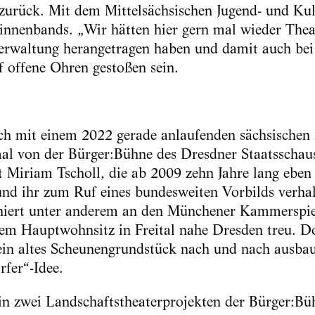
 zurück. Mit dem Mittelsächsischen Jugend- und Ku
innenbands. „Wir hätten hier gern mal wieder Theat
erwaltung herangetragen haben und damit auch bei
f offene Ohren gestoßen sein.
ich mit einem 2022 gerade anlaufenden sächsischen
al von der Bürger:Bühne des Dresdner Staatsschaus
t Miriam Tscholl, die ab 2009 zehn Jahre lang eben
und ihr zum Ruf eines bundesweiten Vorbilds verhal
szeniert unter anderem an den Münchener Kammerspie
rem Hauptwohnsitz in Freital nahe Dresden treu. D
in altes Scheunengrundstück nach und nach ausbaut
fer“-Idee.
 in zwei Landschaftstheaterprojekten der Bürger:Bü