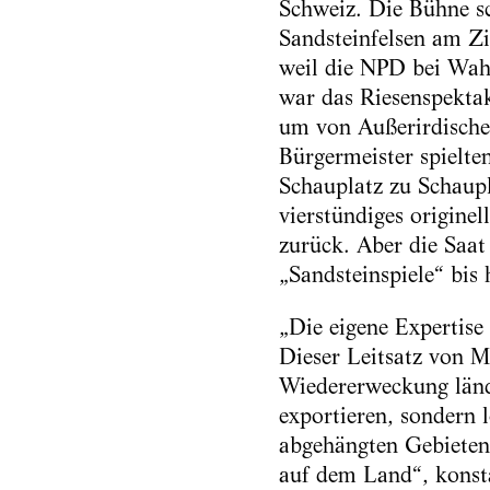
Schweiz. Die Bühne sc
Sandsteinfelsen am Z
weil die NPD bei Wahl
war das Riesenspektak
um von Außerirdischen
Bürgermeister spielte
Schauplatz zu Schaupl
vierstündiges origine
zurück. Aber die Saat
„Sandsteinspiele“ bis 
„Die eigene Expertise
Dieser Leitsatz von M
Wiedererweckung ländl
exportieren, sondern 
abgehängten Gebieten 
auf dem Land“, konsta