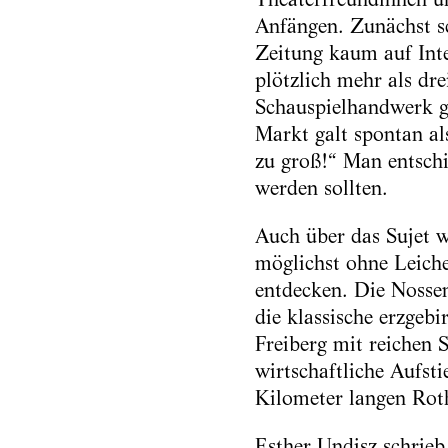
Anfängen. Zunächst sc
Zeitung kaum auf Int
plötzlich mehr als dr
Schauspielhandwerk ge
Markt galt spontan als
zu groß!“ Man entschi
werden sollten.
Auch über das Sujet 
möglichst ohne Leiche
entdecken. Die Nossen
die klassische erzgeb
Freiberg mit reichen 
wirtschaftliche Aufsti
Kilometer langen Rot
Esther Undisz schrieb