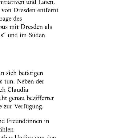
nitiativen und Laien.
r von Dresden entfernt
page des
bus mit Dresden als
is“ und im Süden
n sich betätigen
s tun. Neben der
rch Claudia
ht genau bezifferter
te zur Verfügung.
nd Freund:innen in
ählen
Esther Undisz von den