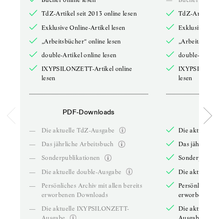
TdZ-Artikel seit 2013 online lesen
TdZ-Artikel se
Exklusive Online-Artikel lesen
Exklusive Onli
„Arbeitsbücher“ online lesen
„Arbeitsbücher
double-Artikel online lesen
double-Artikel
IXYPSILONZETT-Artikel online
IXYPSILONZET
lesen
lesen
PDF-Downloads
PDF-
—
Die aktuelle TdZ-Ausgabe
Die aktuelle 
—
Das jährliche Arbeitsbuch
Das jährliche 
—
Sonderpublikationen
Sonderpublika
—
Die aktuelle double-Ausgabe
Die aktuelle 
—
Persönliches Archiv mit allen bereits
Persönliches A
erworbenen Downloads
erworbenen D
—
Die aktuelle IXYPSILONZETT-
Die aktuelle
Ausgabe
Ausgabe