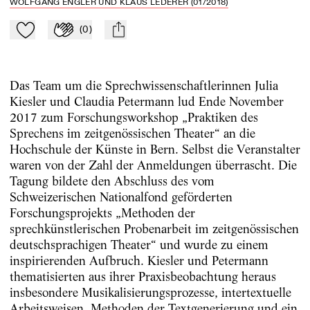
WOLFGANG ENGLER UND KLAUS LEDERER (01/2018)
(
0
)
Zu Mein-TdZ hinzufügen
Applaudieren
mail
Das Team um die Sprechwissenschaftlerinnen Julia
Kiesler und Claudia Petermann lud Ende November
2017 zum Forschungsworkshop „Praktiken des
Sprechens im zeitgenössischen Theater“ an die
Hochschule der Künste in Bern. Selbst die Veranstalter
waren von der Zahl der Anmeldungen überrascht. Die
Tagung bildete den Abschluss des vom
Schweizerischen Nationalfond geförderten
Forschungsprojekts „Methoden der
sprechkünstlerischen Probenarbeit im zeitgenössischen
deutschsprachigen Theater“ und wurde zu einem
inspirierenden Aufbruch. Kiesler und Petermann
thematisierten aus ihrer Praxisbeobachtung heraus
insbesondere Musikalisierungsprozesse, intertextuelle
Arbeitsweisen, Methoden der Textgenerierung und ein