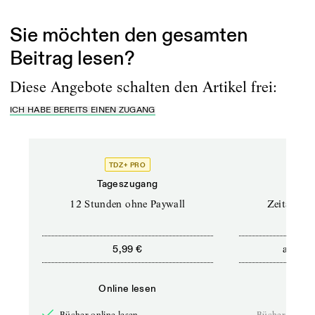
und Bernd Freytag wurde an zwei Tagen der Frage...
Sie möchten den gesamten
Beitrag lesen?
Diese Angebote schalten den Artikel frei:
ICH HABE BEREITS EINEN ZUGANG
TDZ+ PRO
Tageszugang
Stand
12 Stunden ohne Paywall
Zeitschrif
ab
5,99 €
5,9
Online lesen
Onli
Bücher online lesen
—
Bücher online 