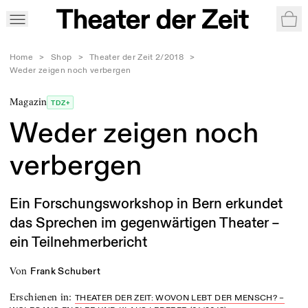
War
Home
>
Shop
>
Theater der Zeit 2/2018
>
Weder zeigen noch verbergen
Magazin
TDZ+
Weder zeigen noch
verbergen
Ein Forschungsworkshop in Bern erkundet
das Sprechen im gegenwärtigen Theater –
ein Teilnehmerbericht
von
Frank Schubert
Erschienen in
:
THEATER DER ZEIT: WOVON LEBT DER MENSCH? –