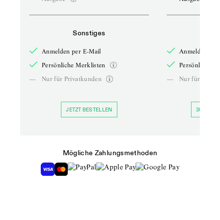
Sonstiges
So
Anmelden per E-Mail
Anmelden per 
Persönliche Merklisten
Persönliche Me
—
Nur für Privatkunden
—
Nur für Priva
JETZT BESTELLEN
30 TAGE 
Mögliche Zahlungsmethoden