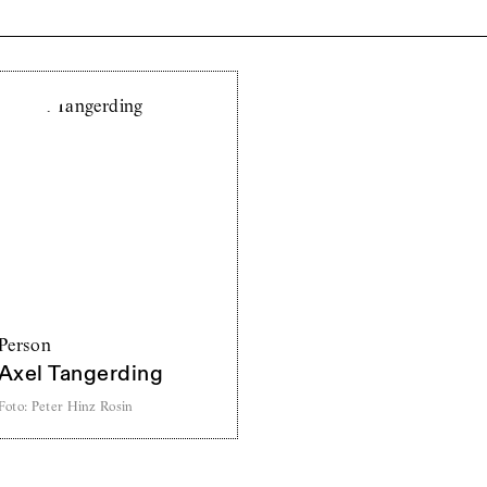
Person
Axel Tangerding
Foto
:
Peter Hinz Rosin