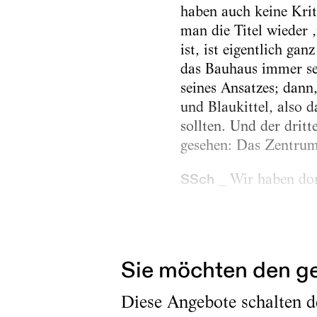
haben auch keine Krit
man die Titel wieder 
ist, ist eigentlich g
das Bauhaus immer sehr
seines Ansatzes; dann
und Blaukittel, also
sollten. Und der drit
gesehen: Das Zentrum 
SSch
_ Wir haben dort
AT
_ Okay, dann kenns
Mittelpunkt des ganze
Sie möchten den ge
Diese Angebote schalten de