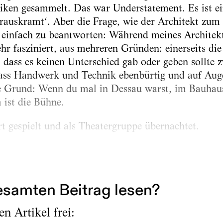
iken gesammelt. Das war Understatement. Es ist ei
‚rauskramt‘. Aber die Frage, wie der Architekt z
anz einfach zu beantworten: Während meines Archite
 fasziniert, aus mehreren Gründen: einerseits die I
, dass es keinen Unterschied gab oder geben sollte 
 dass Handwerk und Technik ebenbürtig und auf Aug
te Grund: Wenn du mal in Dessau warst, im Bauhaus
ist die Bühne.
 gespielt und als Theatergruppe übernachtet.
t du es. Es ist schon beeindruckend. Die Bühne ist
n Komplexes, und es ist eben keine Bühne für...
samten Beitrag lesen?
n Artikel frei: