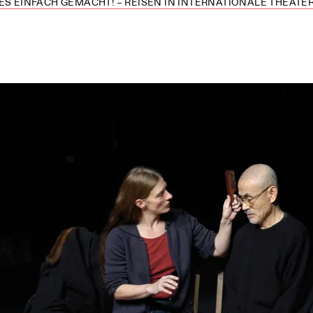
ES EINFACH GEMACHT! – REISEN IN INTERNATIONALE THEATER