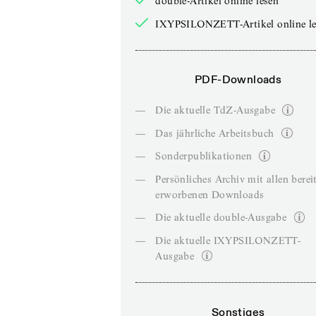
double-Artikel online lesen
IXYPSILONZETT-Artikel online le
PDF-Downloads
—
Die aktuelle TdZ-Ausgabe
—
Das jährliche Arbeitsbuch
—
Sonderpublikationen
—
Persönliches Archiv mit allen berei
erworbenen Downloads
—
Die aktuelle double-Ausgabe
—
Die aktuelle IXYPSILONZETT-
Ausgabe
Sonstiges