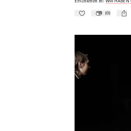
Erschienen in
:
WIR HABEN 
(
0
)
Zu Mein-TdZ hinzufügen
Applaudieren
mail