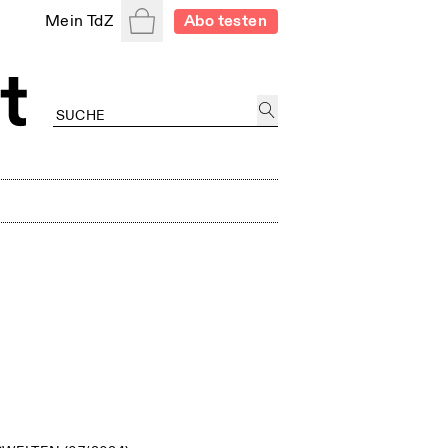
Warenkorb
Mein TdZ
Abo testen