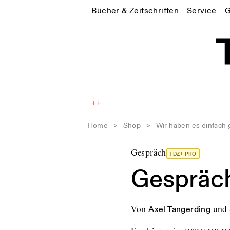
Bücher & Zeitschriften
Service
G
++
Home
>
Shop
>
Wir haben es einfach
Gespräch
TDZ+ PRO
Gespräch
von
Axel Tangerding
und