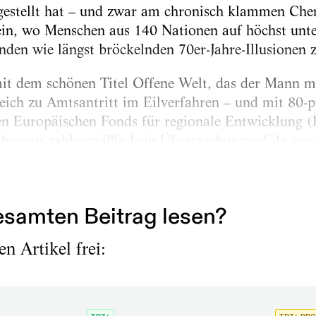
gestellt hat – und zwar am chronisch klammen Che
n, wo Menschen aus 140 Nationen auf höchst unte
nden wie längst bröckelnden 70er-Jahre-Illusionen
mit dem schönen Titel Offene Welt, das der Mann 
eich zu Amtsantritt im Eilverfahren – und mit 80-p
en Europäischen Fonds für regionale Entwicklung 
chauern zahlenmäßig kein Überraschungserfolg gewo
sch mit den Kuratoren Jürgen Berger, Daniel Richt
eladen und auf den Weg gebracht hat, ist fraglos d
samten Beitrag lesen?
n Artikel frei: