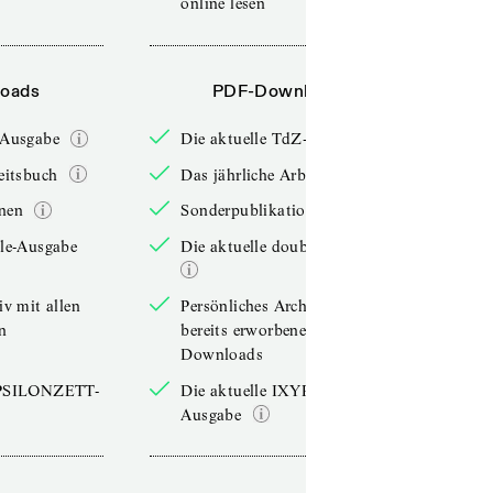
online lesen
oads
PDF-Downloads
-Ausgabe
Die aktuelle TdZ-Ausgabe
eitsbuch
Das jährliche Arbeitsbuch
nen
Sonderpublikationen
ble-Ausgabe
Die aktuelle double-Ausgabe
iv mit allen
Persönliches Archiv mit allen
n
bereits erworbenen
Downloads
YPSILONZETT-
Die aktuelle IXYPSILONZETT-
Ausgabe