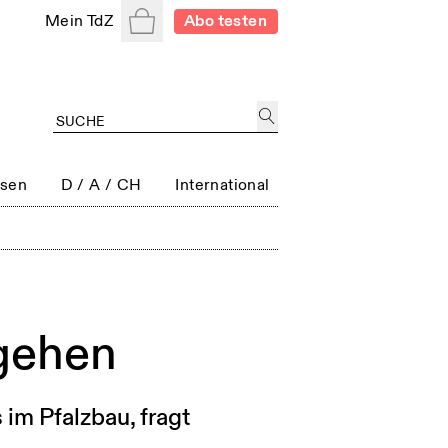
Warenkorb
Mein TdZ
Abo testen
ssen
D / A / CH
International
gehen
im Pfalzbau, fragt