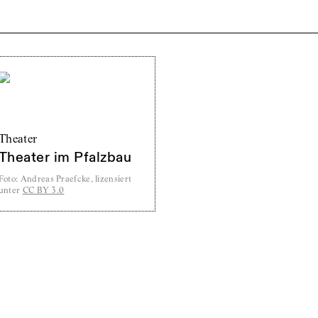
Theater
Theater im Pfalzbau
Foto
:
Andreas Praefcke, lizensiert
unter
CC BY 3.0