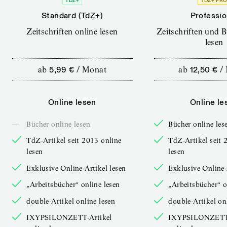
TDZ+
TDZ+ PR
Standard (TdZ+)
Professio
Zeitschriften online lesen
Zeitschriften und 
lesen
ab
5,99 €
/
Monat
ab
12,50 €
/
Online lesen
Online le
—
Bücher online lesen
Bücher online les
TdZ-Artikel seit 2013 online
TdZ-Artikel seit 
lesen
lesen
Exklusive Online-Artikel lesen
Exklusive Online-
„Arbeitsbücher“ online lesen
„Arbeitsbücher“ o
double-Artikel online lesen
double-Artikel on
IXYPSILONZETT-Artikel
IXYPSILONZETT-