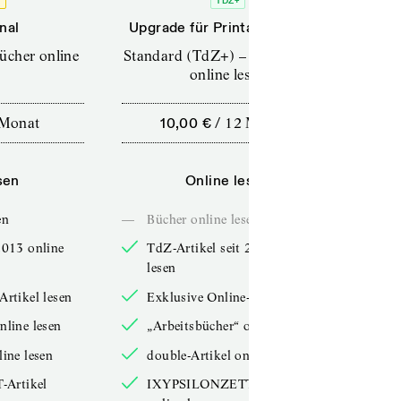
O
TDZ+
nal
Upgrade für Printabonnenten
Up
Bücher online
Standard (TdZ+) – Zeitschriften
Pro
online lesen
Monat
10,00 €
/
12 Monate
sen
Online lesen
en
—
Bücher online lesen
2013 online
TdZ-Artikel seit 2013 online
lesen
Artikel lesen
Exklusive Online-Artikel lesen
nline lesen
„Arbeitsbücher“ online lesen
line lesen
double-Artikel online lesen
Artikel
IXYPSILONZETT-Artikel