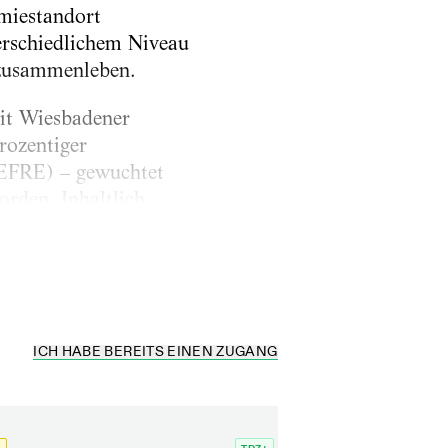
miestandort
rschiedlichem Niveau
 zusammenleben.
mit Wiesbadener
rozentiger
(EFRE) – gewuchtet
rden. Inhaltlich
er, Bernd Jestram und
as...
ICH HABE BEREITS EINEN ZUGANG