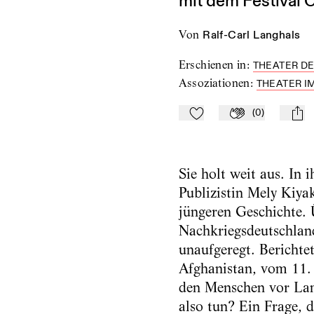
mit dem Festival 
von
Ralf-Carl Langhals
Erschienen in
:
THEATER DE
Assoziationen
:
THEATER I
(
0
)
Zu Mein-TdZ hinzufügen
Applaudieren
mail
Sie holt weit aus. In
Publizistin Mely Kiya
jüngeren Geschichte. 
Nachkriegsdeutschland
unaufgeregt. Bericht
Afghanistan, vom 11. 
den Menschen vor Lam
also tun? Ein Frage, d