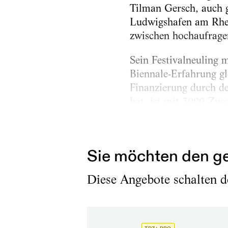
Tilman Gersch, auch 
Ludwigshafen am Rhei
zwischen hochaufrage
Sein Festivalneuling 
Biennale-Erfahrung gl
Finanzierung durch d
hat, ist mit 3000 Zus
jedoch schon. Was Ger
Barbara Wendland eing
Sie möchten den ge
Diese Angebote schalten de