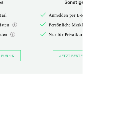
es
Sonstiges
Mail
Anmelden per E-Mail
isten
Persönliche Merklisten
nden
Nur für Privatkunden
 FÜR 1 €
JETZT BESTELLEN