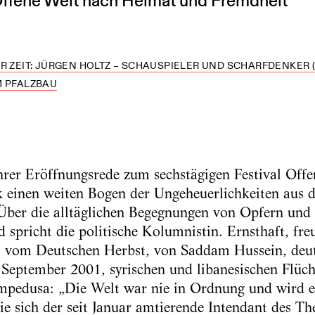
Offene Welt nach Heimat und Fremdheit
R ZEIT: JÜRGEN HOLTZ – SCHAUSPIELER UND SCHARFDENKER (
M PFALZBAU
 ihrer Eröffnungsrede zum sechstägigen Festival Off
k einen weiten Bogen der Ungeheuerlichkeiten aus 
Über die alltäglichen Begegnungen von Opfern und
 spricht die politische Kolumnistin. Ernsthaft, fre
et vom Deutschen Herbst, von Saddam Hussein, deut
September 2001, syrischen und libanesischen Flüch
pedusa: „Die Welt war nie in Ordnung und wird es
ie sich der seit Januar amtierende Intendant des Th