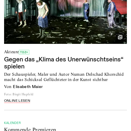
Akteure
TDZ+
Gegen das „Klima des Unerwünschtseins“
spielen
Der Schauspieler, Maler und Autor Numan Delschad Khorschid
macht das Schicksal Geflüchteter in der Kunst sichtbar
von
Elisabeth Maier
Foto
:
Birgit Hupfeld
ONLINE LESEN
KALENDER
Kommende Premieren