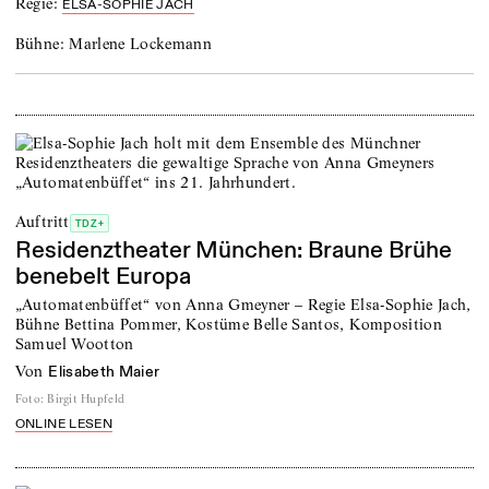
Regie:
ELSA-SOPHIE JACH
Bühne:
Marlene Lockemann
Auftritt
TDZ+
Residenztheater München: Braune Brühe
benebelt Europa
„Automatenbüffet“ von Anna Gmeyner – Regie Elsa-Sophie Jach,
Bühne Bettina Pommer, Kostüme Belle Santos, Komposition
Samuel Wootton
von
Elisabeth Maier
Foto
:
Birgit Hupfeld
ONLINE LESEN