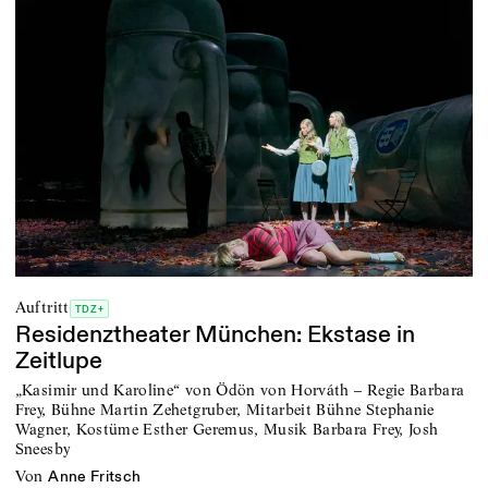
Auftritt
TDZ+
Residenztheater München: Ekstase in
Zeitlupe
„Kasimir und Karoline“ von Ödön von Horváth – Regie Barbara
Frey, Bühne Martin Zehetgruber, Mitarbeit Bühne Stephanie
Wagner, Kostüme Esther Geremus, Musik Barbara Frey, Josh
Sneesby
von
Anne Fritsch