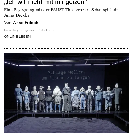
„Ich will nicht mit mir geizen“
Eine Begegnung mit der FAUST-Theaterpreis- Schauspielerin
Anna Drexler
von
Anne Fritsch
Foto
:
Jörg Brüggemann / Ostkreuz
ONLINE LESEN