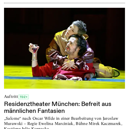
Auftritt
TDZ+
Residenztheater München: Befreit aus
männlichen Fantasien
„Salome“ nach Oscar Wilde in einer Bearbeitung von Jaroslaw
Murawski – Regie Ewelina Marciniak, Bühne Mirek Kaczmarek,
Kostüme Julia Kornacka