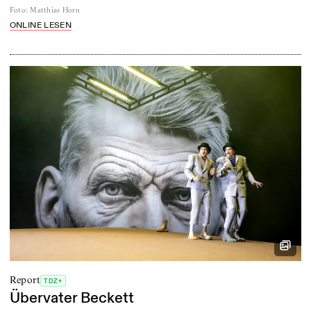
Foto
:
Matthias Horn
ONLINE LESEN
Report
TDZ+
Übervater Beckett