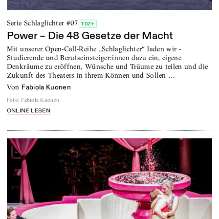
Serie Schlaglichter #07
TDZ+
Power – Die 48 Gesetze der Macht
Mit unserer Open-Call-Reihe „Schlaglichter“ laden wir ­
Studierende und Berufsein­steiger:innen dazu ein, eigene
Denkräume zu eröffnen, Wünsche und Träume zu teilen und die
Zukunft des Theaters in ihrem Können und Sollen …
von
Fabiola Kuonen
Foto
:
Fabiola Kuonen
ONLINE LESEN