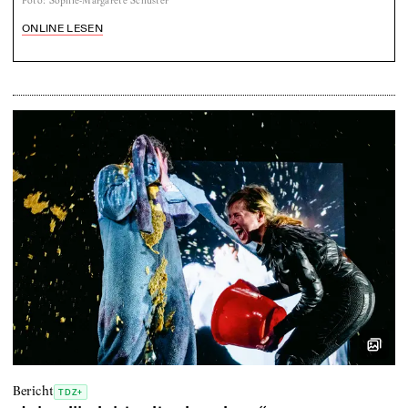
Foto
:
Sophie-Margarete Schuster
ONLINE LESEN
Bericht
TDZ+