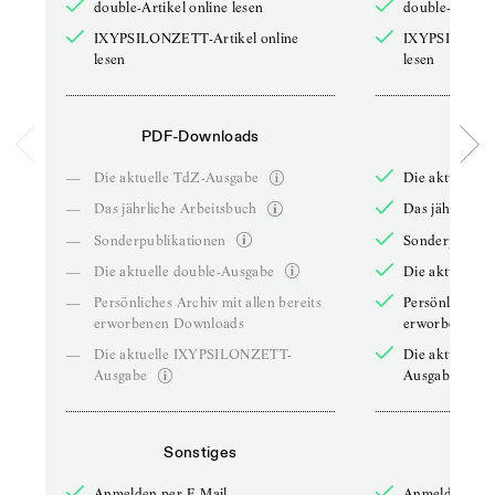
double-Artikel online lesen
double-Artikel
IXYPSILONZETT-Artikel online
IXYPSILONZET
lesen
lesen
PDF-Downloads
PDF-
—
Die aktuelle TdZ-Ausgabe
Die aktuelle 
—
Das jährliche Arbeitsbuch
Das jährliche 
—
Sonderpublikationen
Sonderpublika
—
Die aktuelle double-Ausgabe
Die aktuelle 
—
Persönliches Archiv mit allen bereits
Persönliches A
erworbenen Downloads
erworbenen D
—
Die aktuelle IXYPSILONZETT-
Die aktuelle
Ausgabe
Ausgabe
Sonstiges
So
Anmelden per E-Mail
Anmelden per 