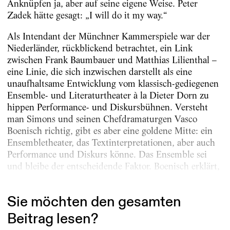
Anknüpfen ja, aber auf seine eigene Weise. Peter
Zadek hätte gesagt: „I will do it my way.“
Als Intendant der Münchner Kammerspiele war der
Niederländer, rückblickend betrachtet, ein Link
zwischen Frank Baumbauer und Matthias Lilienthal –
eine Linie, die sich inzwischen darstellt als eine
unaufhaltsame Entwicklung vom klassisch-gediegenen
Ensemble- und Literaturtheater à la Dieter Dorn zu
hippen Performance- und Diskursbühnen. Versteht
man Simons und seinen Chefdramaturgen Vasco
Boenisch richtig, gibt es aber eine goldene Mitte: ein
Ensembletheater, das Textinterpretationen, aber auch
Performance und Diskurs könne. Das Ensemble sei
und bleibe der entscheidende Faktor. Boenisch erklärt,
das Engagement und die Energie der...
Sie möchten den gesamten
Beitrag lesen?