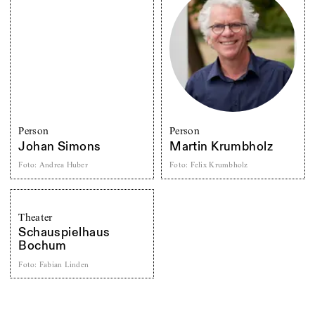
Person
Person
Johan Simons
Martin Krumbholz
Foto
:
Andrea Huber
Foto
:
Felix Krumbholz
Theater
Schauspielhaus
Bochum
Foto
:
Fabian Linden