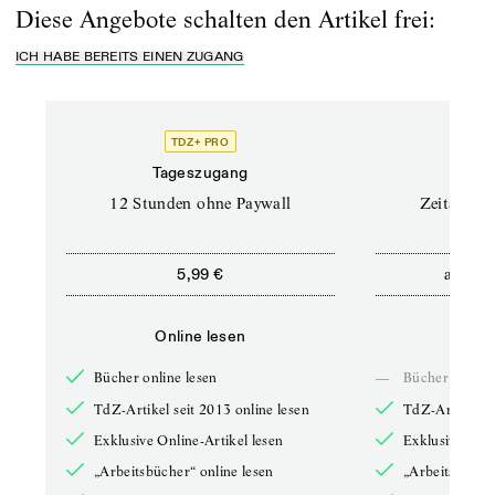
Diese Angebote schalten den Artikel frei:
ICH HABE BEREITS EINEN ZUGANG
TDZ+ PRO
Tageszugang
Stand
12 Stunden ohne Paywall
Zeitschrif
ab
5,99 €
5,9
Online lesen
Onli
Bücher online lesen
—
Bücher online 
TdZ-Artikel seit 2013 online lesen
TdZ-Artikel se
Exklusive Online-Artikel lesen
Exklusive Onli
„Arbeitsbücher“ online lesen
„Arbeitsbücher