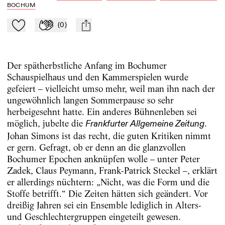
BOCHUM
(
0
)
Zu Mein-TdZ hinzufügen
Applaudieren
mail
Der spätherbstliche Anfang im Bochumer
Schauspielhaus und den Kammerspielen wurde
gefeiert – vielleicht umso mehr, weil man ihn nach der
ungewöhnlich langen Sommerpause so sehr
herbeigesehnt hatte. Ein anderes Bühnenleben sei
möglich, jubelte die
.
Frankfurter Allgemeine Zeitung
Johan Simons ist das recht, die guten Kritiken nimmt
er gern. Gefragt, ob er denn an die glanzvollen
Bochumer Epochen anknüpfen wolle – unter Peter
Zadek, Claus Peymann, Frank-Patrick Steckel –, erklärt
er allerdings nüchtern: „Nicht, was die Form und die
Stoffe betrifft.“ Die Zeiten hätten sich geändert. Vor
dreißig Jahren sei ein Ensemble lediglich in Alters-
und Geschlechtergruppen eingeteilt gewesen.