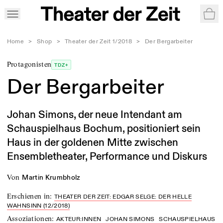
War
Home
>
Shop
>
Theater der Zeit 1/2018
>
Der Bergarbeiter
Protagonisten
TDZ+
Der Bergarbeiter
Johan Simons, der neue Intendant am
Schauspielhaus Bochum, positioniert sein
Haus in der goldenen Mitte zwischen
Ensembletheater, Performance und Diskurs
von
Martin Krumbholz
Erschienen in
:
THEATER DER ZEIT: EDGAR SELGE: DER HELLE
WAHNSINN (12/2018)
Assoziationen
:
AKTEUR:INNEN
JOHAN SIMONS
SCHAUSPIELHAUS