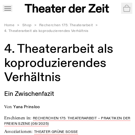
War
Home
>
Shop
>
Recherchen 175: Theaterarbeit
>
4. Theaterarbeit als koproduzierendes Verhältnis
4. Theaterarbeit als
koproduzierendes
Verhältnis
Ein Zwischenfazit
von
Yana Prinsloo
Erschienen in
:
RECHERCHEN 175: THEATERARBEIT – PRAKTIKEN DER
FREIEN SZENE (08/2025)
Assoziationen
:
THEATER GRÜNE SOSSE