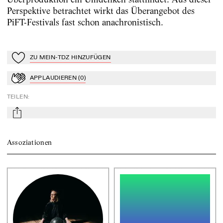
Perspektive betrachtet wirkt das Überangebot des
PiFT-Festivals fast schon anachronistisch.
ZU MEIN-TDZ HINZUFÜGEN
Zu Mein-TdZ hinzufügen
APPLAUDIEREN
(
0
)
Applaudieren
TEILEN
:
mail
Assoziationen