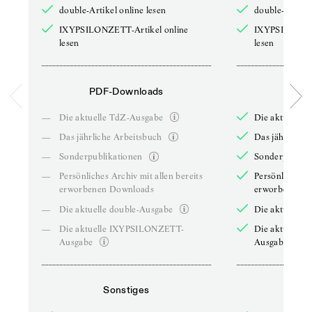
double-Artikel online lesen
double-Artikel
IXYPSILONZETT-Artikel online
IXYPSILONZET
lesen
lesen
PDF-Downloads
PDF-
—
Die aktuelle TdZ-Ausgabe
Die aktuelle 
—
Das jährliche Arbeitsbuch
Das jährliche 
—
Sonderpublikationen
Sonderpublika
—
Persönliches Archiv mit allen bereits
Persönliches A
erworbenen Downloads
erworbenen D
—
Die aktuelle double-Ausgabe
Die aktuelle 
—
Die aktuelle IXYPSILONZETT-
Die aktuelle
Ausgabe
Ausgabe
Sonstiges
So