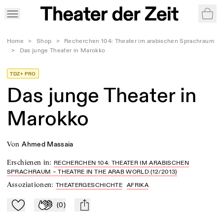
War
Home
>
Shop
>
Recherchen 104: Theater im arabischen Sprachraum
>
Das junge Theater in Marokko
TDZ+ PRO
Das junge Theater in
Marokko
von
Ahmed Massaia
Erschienen in
:
RECHERCHEN 104: THEATER IM ARABISCHEN
SPRACHRAUM – THEATRE IN THE ARAB WORLD (12/2013)
Assoziationen
:
THEATERGESCHICHTE
AFRIKA
(
0
)
Zu Mein-TdZ hinzufügen
Applaudieren
mail