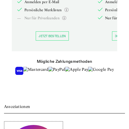
Anmelden per E-Mail
Anmelden per 
Persönliche Merklisten
Persönliche Me
—
Nur für Privatkunden
Nur für Priva
JETZT BESTELLEN
30 TAGE 
Mögliche Zahlungsmethoden
Assoziationen