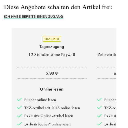
Diese Angebote schalten den Artikel frei:
ICH HABE BEREITS EINEN ZUGANG
TDZ+ PRO
TD
Tageszugang
Prof
12 Stunden ohne Paywall
Zeitschriften un
ab
5,99 €
12,5
Online lesen
Onli
Bücher online lesen
Bücher online 
TdZ-Artikel seit 2013 online lesen
TdZ-Artikel se
Exklusive Online-Artikel lesen
Exklusive Onli
„Arbeitsbücher“ online lesen
„Arbeitsbücher