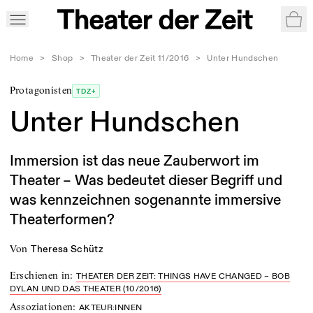
War
Home
>
Shop
>
Theater der Zeit 11/2016
>
Unter Hundschen
Protagonisten
TDZ+
Unter Hundschen
Immersion ist das neue Zauberwort im
Theater – Was bedeutet dieser Begriff und
was kennzeichnen sogenannte immersive
Theaterformen?
von
Theresa Schütz
Erschienen in
:
THEATER DER ZEIT: THINGS HAVE CHANGED – BOB
DYLAN UND DAS THEATER (10/2016)
Assoziationen
:
AKTEUR:INNEN