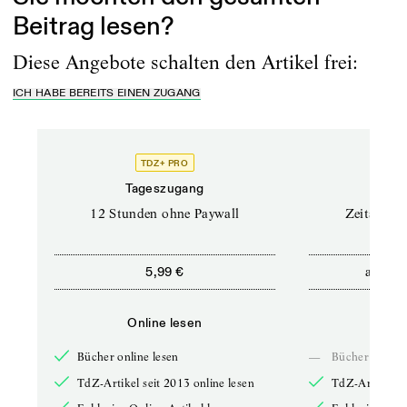
Beitrag lesen?
Diese Angebote schalten den Artikel frei:
ICH HABE BEREITS EINEN ZUGANG
TDZ+ PRO
Tageszugang
Stand
12 Stunden ohne Paywall
Zeitschrif
ab
5,99 €
5,9
Online lesen
Onli
Bücher online lesen
—
Bücher online 
TdZ-Artikel seit 2013 online lesen
TdZ-Artikel se