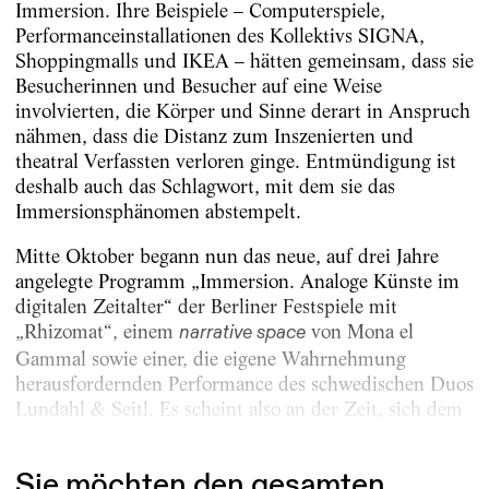
Immersion. Ihre Beispiele – Computerspiele,
Performanceinstallationen des Kollektivs SIGNA,
Shoppingmalls und IKEA – hätten gemeinsam, dass sie
Besucherinnen und Besucher auf eine Weise
involvierten, die Körper und Sinne derart in Anspruch
nähmen, dass die Distanz zum Inszenierten und
theatral Verfassten verloren ginge. Entmündigung ist
deshalb auch das Schlagwort, mit dem sie das
Immersionsphänomen abstempelt.
Mitte Oktober begann nun das neue, auf drei Jahre
angelegte Programm „Immersion. Analoge Künste im
digitalen Zeitalter“ der Berliner Festspiele mit
„Rhizomat“, einem
von Mona el
narrative space
Gammal sowie einer, die eigene Wahrnehmung
herausfordernden Performance des schwedischen Duos
Lundahl & Seitl. Es scheint also an der Zeit, sich dem
Immersionsbegriff und...
Sie möchten den gesamten