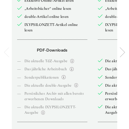
Exklusive Online-Artikel lesen
Exklusive Onli
„Arbeitsbücher“ online lesen
„Arbeitsbücher
double-Artikel online lesen
double-Artikel
IXYPSILONZETT-Artikel online
IXYPSILONZET
lesen
lesen
PDF-Downloads
PDF-
—
Die aktuelle TdZ-Ausgabe
Die aktuelle 
—
Das jährliche Arbeitsbuch
Das jährliche 
—
Sonderpublikationen
Sonderpublika
—
Die aktuelle double-Ausgabe
Die aktuelle 
—
Persönliches Archiv mit allen bereits
Persönliches A
erworbenen Downloads
erworbenen D
—
Die aktuelle IXYPSILONZETT-
Die aktuelle
Ausgabe
Ausgabe