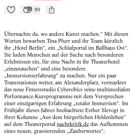
(
0
)
Zu Mein-TdZ hinzufügen
Applaudieren
mail
Übernachte da, wo andere Kunst machen.“ Mit diesen
Worten bewarben Tina Pfurr und ihr Team kürzlich
ihr „Hotel Berlin“, ein „Schlafportal im Ballhaus Ost“.
Sie luden Menschen auf der Suche nach besonderen
Erlebnissen ein, für eine Nacht in ihr Theaterhotel
„einzutauchen“ und eine besondere
„Immersionserfahrung“ zu machen. Nur ein paar
Tramstationen weiter, am Alexanderplatz, vermarktet
das neue Fitnessstudio Cyberobics seine multimedialen
Performance-Kursprogramme mit dem Versprechen
einer einzigartigen Erfahrung „totaler Immersion“. Im
Frühjahr dieses Jahres beobachtete Esther Slevogt in
ihrer Kolumne „Aus dem bürgerlichen Heldenleben“
auf dem Theaterportal
nachtkritik.de
das Aufkommen
eines neuen, grassierenden „Zauberwortes“: