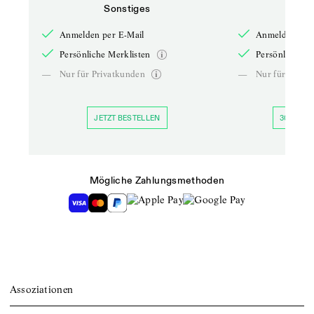
Sonstiges
So
Anmelden per E-Mail
Anmelden per 
Persönliche Merklisten
Persönliche Me
—
Nur für Privatkunden
—
Nur für Priva
JETZT BESTELLEN
30 TAGE 
Mögliche Zahlungsmethoden
Assoziationen