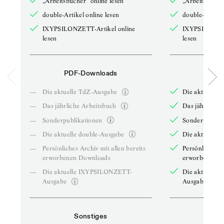
„Arbeitsbücher“ online lesen
„Arbeitsbücher
double-Artikel online lesen
double-Artikel
IXYPSILONZETT-Artikel online
IXYPSILONZET
lesen
lesen
PDF-Downloads
PDF-
—
Die aktuelle TdZ-Ausgabe
Die aktuelle 
—
Das jährliche Arbeitsbuch
Das jährliche 
—
Sonderpublikationen
Sonderpublika
—
Die aktuelle double-Ausgabe
Die aktuelle 
—
Persönliches Archiv mit allen bereits
Persönliches A
erworbenen Downloads
erworbenen D
—
Die aktuelle IXYPSILONZETT-
Die aktuelle
Ausgabe
Ausgabe
Sonstiges
So