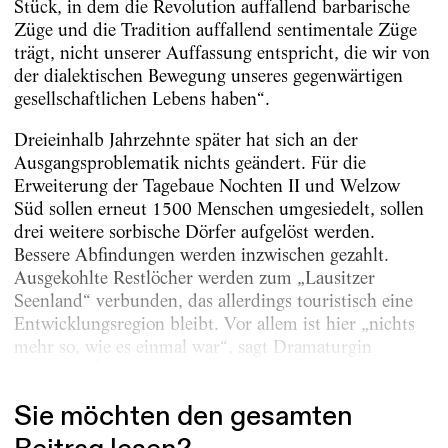
Stück, in dem die Revolution auffallend barbarische
Züge und die Tradition auffallend sentimentale Züge
trägt, nicht unserer Auffassung entspricht, die wir von
der dialektischen Bewegung unseres gegenwärtigen
gesellschaftlichen Lebens haben“.
Dreieinhalb Jahrzehnte später hat sich an der
Ausgangsproblematik nichts geändert. Für die
Erweiterung der Tagebaue Nochten II und Welzow
Süd sollen erneut 1500 Menschen umgesiedelt, sollen
drei weitere sorbische Dörfer aufgelöst werden.
Bessere Abfindungen werden inzwischen gezahlt.
Ausgekohlte Restlöcher werden zum „Lausitzer
Seenland“ verbunden, das allerdings touristisch eine
Entwicklungsregion bleibt. Vor allem ist hier „nichts
mehr so, wie es einmal war“, sagt Dramaturgin
Madlenka Šołcic, die für den sorbischen...
Sie möchten den gesamten