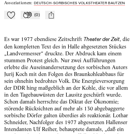
Assoziationen
:
DEUTSCH-SORBISCHES VOLKSTHEATER BAUTZEN
(
0
)
Zu Mein-TdZ hinzufügen
Applaudieren
mail
Es war 1977 ebendiese Zeitschrift
, die
Theater der Zeit
den kompletten Text des in Halle abgesetzten Stückes
„Landvermesser“ druckte. Der Abdruck kam einem
stummen Protest gleich. Nur zwei Aufführungen
erlebte die Auseinandersetzung des sorbischen Autors
Jurij Koch mit den Folgen des Braunkohleabbaus für
sein ohnehin bedrohtes Volk. Die Energieversorgung
der DDR hing maßgeblich an der Kohle, die vor allem
in den Tagebauwüsten der Lausitz geschürft wurde.
Schon damals herrschte das Diktat der Ökonomie;
störende Rücksichten auf mehr als 130 abgebaggerte
sorbische Dörfer galten überdies als reaktionär. Lothar
Schneider, Nachfolger des 1977 abgesetzten Hallenser
Intendanten Ulf Reiher, behauptete damals, „daß ein