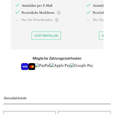
Anmelden per E-Mail
Anmelden per 
Persönliche Merklisten
Persönliche Me
—
Nur für Privatkunden
—
Nur für Priva
JETZT BESTELLEN
30 TAGE 
Mögliche Zahlungsmethoden
Assoziationen