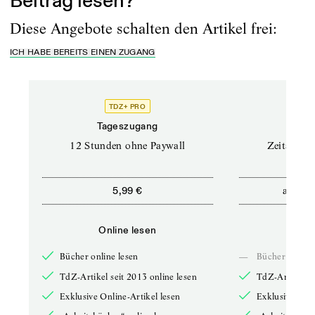
Beitrag lesen?
Diese Angebote schalten den Artikel frei:
ICH HABE BEREITS EINEN ZUGANG
TDZ+ PRO
Tageszugang
Stand
12 Stunden ohne Paywall
Zeitschrif
ab
5,99 €
5,9
Online lesen
Onli
Bücher online lesen
—
Bücher online 
TdZ-Artikel seit 2013 online lesen
TdZ-Artikel se
Exklusive Online-Artikel lesen
Exklusive Onli