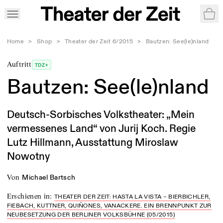
War
Home
>
Shop
>
Theater der Zeit 6/2015
>
Bautzen: See(le)nland
Auftritt
TDZ+
Bautzen: See(le)nland
Deutsch-Sorbisches Volkstheater: „Mein
vermessenes Land“ von Jurij Koch. Regie
Lutz Hillmann, Ausstattung Miroslaw
Nowotny
von
Michael Bartsch
Erschienen in
:
THEATER DER ZEIT: HASTA LA VISTA – BIERBICHLER,
FIEBACH, KUTTNER, QUIÑONES, VANACKERE. EIN BRENNPUNKT ZUR
NEUBESETZUNG DER BERLINER VOLKSBÜHNE (05/2015)