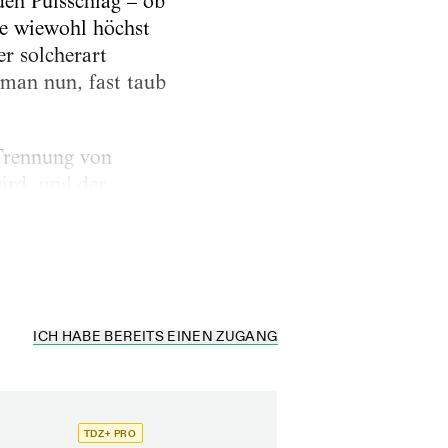
en Pulsschlag – ob
de wiewohl höchst
er solcherart
 man nun, fast taub
Trennung von
wird, und der
ld (siehe
Abb. S. 37
)
u verschmelzen...
ICH HABE BEREITS EINEN ZUGANG
TDZ+ PRO