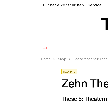
Bücher & Zeitschriften
Service
G
++
Home
>
Shop
>
Recherchen 151: Thea
TDZ+ PRO
Zehn Th
These 8: Theatermu