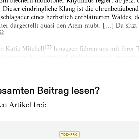
in blechern monotoner Rhythmus regiert ab jetzt d
. Dieser eindringliche Klang ist die ohrenbetäuben
schlagader eines herbstlich entblätterten Waldes, d
ater dargestellt quasi den Atem raubt. […] Da sitzt
32
133
n Katie Mitchell
hingegen führen uns mit ihrer 
Soundtrack, der parallel als Foley-Effekt erzeugt 
e beider im live über der Bühne projizierten Filmbi
ürfnis vor, Visuelles und Akustisches miteinander z
samten Beitrag lesen?
n Artikel frei:
TDZ+ PRO