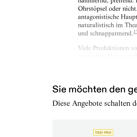
hämmernd, pfeifend: E
Ohrstöpsel oder nicht
antagonistische Haupt
naturalistisch im The
1
und schnappatmend.
Viele Produktionen vo
szenischer Aktion und 
gleichzeitigen Synthes
unser elementares Bed
Sie möchten den ge
Diese Angebote schalten de
TDZ+ PRO