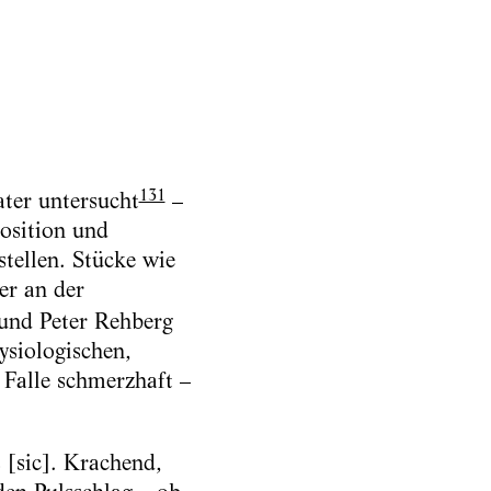
131
ater untersucht
–
osition und
stellen. Stücke wie
er an der
 und Peter Rehberg
siologischen,
Falle schmerzhaft –
 [sic]. Krachend,