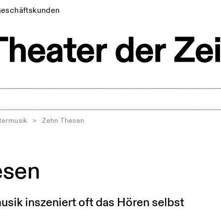
eschäftskunden
termusik
>
Zehn Thesen
esen
sik inszeniert oft das Hören selbst