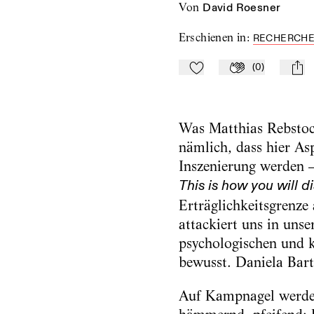
von
David Roesner
Erschienen in
:
RECHERCHEN
(
0
)
Zu Mein-TdZ hinzufügen
Applaudieren
mail
Was Matthias Rebstock
nämlich, dass hier A
Inszenierung werden –
This is how you will d
Erträglichkeitsgrenze
attackiert uns in un
psychologischen und k
bewusst. Daniela Bart
Auf Kampnagel werden 