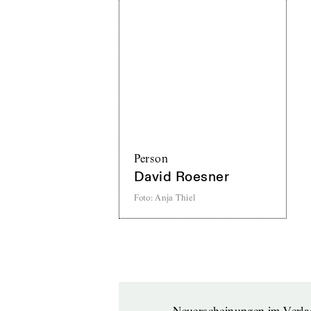
Person
David Roesner
Foto
:
Anja Thiel