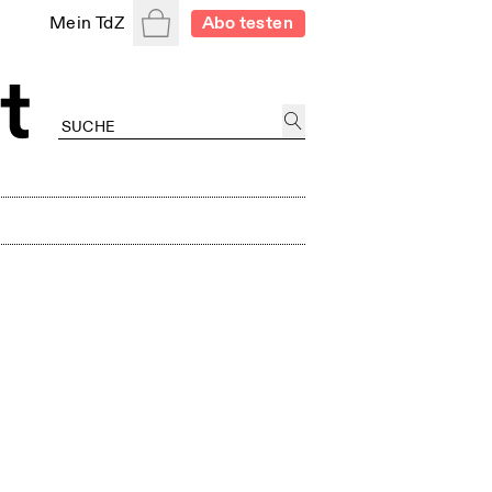
Warenkorb
Mein TdZ
Abo testen