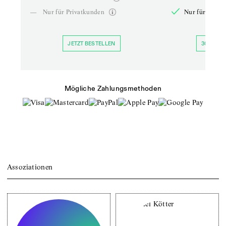
—
Nur für Privatkunden
Nur für Priva
JETZT BESTELLEN
30 TAGE 
Mögliche Zahlungsmethoden
Assoziationen