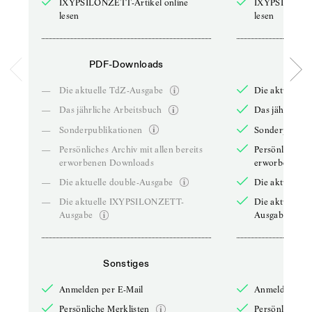
IXYPSILONZETT-Artikel online
IXYPSILONZET
lesen
lesen
PDF-Downloads
PDF-
—
Die aktuelle TdZ-Ausgabe
Die aktuelle 
—
Das jährliche Arbeitsbuch
Das jährliche 
—
Sonderpublikationen
Sonderpublika
—
Persönliches Archiv mit allen bereits
Persönliches A
erworbenen Downloads
erworbenen D
—
Die aktuelle double-Ausgabe
Die aktuelle 
—
Die aktuelle IXYPSILONZETT-
Die aktuelle
Ausgabe
Ausgabe
Sonstiges
So
Anmelden per E-Mail
Anmelden per 
Persönliche Merklisten
Persönliche Me