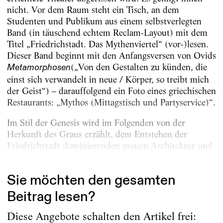
nicht. Vor dem Raum steht ein Tisch, an dem
Studenten und Publikum aus einem selbstverlegten
Band (in täuschend echtem Reclam-Layout) mit dem
Titel „Friedrichstadt. Das Mythenviertel“ (vor-)lesen.
Dieser Band beginnt mit den Anfangsversen von Ovids
(„Von den Gestalten zu künden, die
Metamorphosen
einst sich verwandelt in neue / Körper, so treibt mich
der Geist“) – darauffolgend ein Foto eines griechischen
Restaurants: „Mythos (Mittagstisch und Partyservice)“.
Im Stil der Genesis wird im Folgenden von der
Herkunft des Graus erzählt, dem Entstehen der
Friedrichstadt dominierenden grauen Architektur und
der Erfindung des Döners durch einen...
Sie möchten den gesamten
Beitrag lesen?
Diese Angebote schalten den Artikel frei: