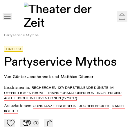
War
Home
>
Shop
>
Recherchen 127: Darstellende Künste im öffentlichen Raum
>
Partyservice Mythos
TDZ+ PRO
Partyservice Mythos
von
und
Günter Jeschonnek
Matthias Däumer
Erschienen in
:
RECHERCHEN 127: DARSTELLENDE KÜNSTE IM
ÖFFENTLICHEN RAUM – TRANSFORMATIONEN VON UNORTEN UND
ÄSTHETISCHE INTERVENTIONEN (12/2017)
Assoziationen
:
CONSTANZE FISCHBECK
JOCHEN BECKER
DANIEL
KÖTTER
(
0
)
Zu Mein-TdZ hinzufügen
Applaudieren
mail