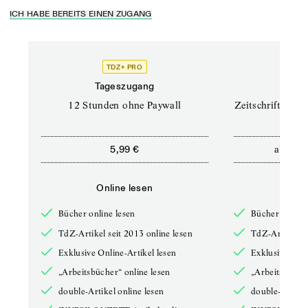
ICH HABE BEREITS EINEN ZUGANG
TDZ+ PRO
TD
Tageszugang
Prof
12 Stunden ohne Paywall
Zeitschriften un
ab
5,99 €
12,5
Online lesen
Onli
Bücher online lesen
Bücher online 
TdZ-Artikel seit 2013 online lesen
TdZ-Artikel se
Exklusive Online-Artikel lesen
Exklusive Onli
„Arbeitsbücher“ online lesen
„Arbeitsbücher
double-Artikel online lesen
double-Artikel