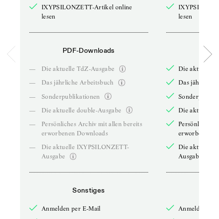
IXYPSILONZETT-Artikel online
IXYPSILONZET
lesen
lesen
PDF-Downloads
PDF-
—
Die aktuelle TdZ-Ausgabe
Die aktuelle 
—
Das jährliche Arbeitsbuch
Das jährliche 
—
Sonderpublikationen
Sonderpublika
—
Die aktuelle double-Ausgabe
Die aktuelle 
—
Persönliches Archiv mit allen bereits
Persönliches A
erworbenen Downloads
erworbenen D
—
Die aktuelle IXYPSILONZETT-
Die aktuelle
Ausgabe
Ausgabe
Sonstiges
So
Anmelden per E-Mail
Anmelden per 