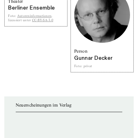
Theater
Berliner Ensemble
Foto
:
Autoreninformationen
,
lizensiert unter
CC-BY-SA-3.0
Person
Gunnar Decker
Foto
:
privat
Neuerscheinungen im Verlag