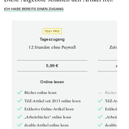
ICH HABE BEREITS EINEN ZUGANG
TDZ+ PRO
Tageszugang
Stand
12 Stunden ohne Paywall
Zeitschrif
ab
5,99 €
5,9
Online lesen
Onli
Bücher online lesen
—
Bücher online 
TdZ-Artikel seit 2013 online lesen
TdZ-Artikel se
Exklusive Online-Artikel lesen
Exklusive Onli
„Arbeitsbücher“ online lesen
„Arbeitsbücher
double-Artikel online lesen
double-Artikel