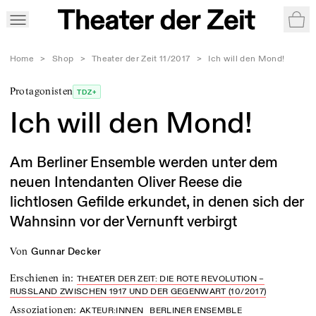
War
Home
>
Shop
>
Theater der Zeit 11/2017
>
Ich will den Mond!
Protagonisten
TDZ+
Ich will den Mond!
Am Berliner Ensemble werden unter dem
neuen Intendanten Oliver Reese die
lichtlosen Gefilde erkundet, in denen sich der
Wahnsinn vor der Vernunft verbirgt
von
Gunnar Decker
Erschienen in
:
THEATER DER ZEIT: DIE ROTE REVOLUTION –
RUSSLAND ZWISCHEN 1917 UND DER GEGENWART (10/2017)
Assoziationen
:
AKTEUR:INNEN
BERLINER ENSEMBLE