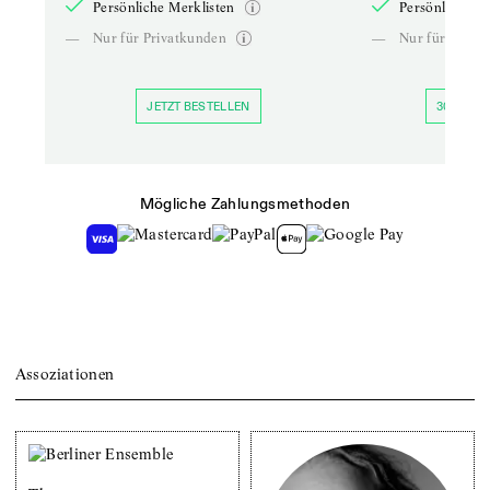
Persönliche Merklisten
Persönliche Me
—
Nur für Privatkunden
—
Nur für Priva
JETZT BESTELLEN
30 TAGE 
Mögliche Zahlungsmethoden
Assoziationen