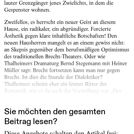
lauter Grenzgänger jenes Zwielichts, in dem die
Gespenster wohnen.
Zweifellos, es herrscht ein neuer Geist an diesem
Hause, ein radikaler, ein abgründiger. Forcierte
Ästhetik gegen klare inhaltliche Botschaften! Den
neuen Hausherren mangelt es an einem gewiss nicht:
an Skepsis gegenüber dem berufsmäßigen Optimismus
des traditionellen Brecht-Theaters. Oder wie
Thalheimers Dramaturg Bernd Stegemann mit Heiner
Müller sagt: Brecht fortsetzen kann man nur gegen
Brecht. Ist dies die Stunde der Dialektiker?
Thalheimer scheint eher ein letzter Ritter der
Romantik, wie er da nach der Vorstellung von „Der
kaukasische...
Sie möchten den gesamten
Beitrag lesen?
Diese Angebote schalten den Artikel frei: