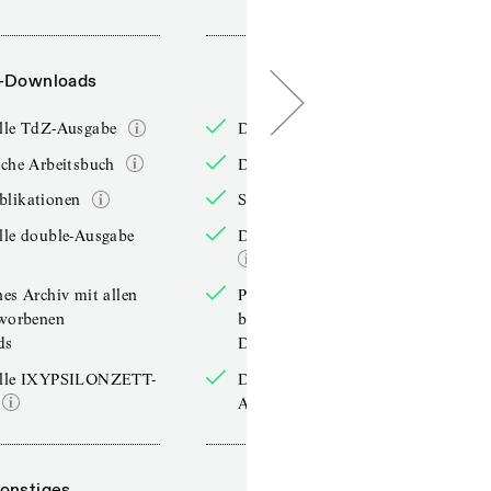
-Downloads
PDF-Downloads
elle TdZ-Ausgabe
Die aktuelle TdZ-Ausgabe
iche Arbeitsbuch
Das jährliche Arbeitsbuch
blikationen
Sonderpublikationen
lle double-Ausgabe
Die aktuelle double-Ausgabe
hes Archiv mit allen
Persönliches Archiv mit allen
rworbenen
bereits erworbenen
ds
Downloads
elle IXYPSILONZETT-
Die aktuelle IXYPSILONZETT-
Ausgabe
onstiges
Sonstiges