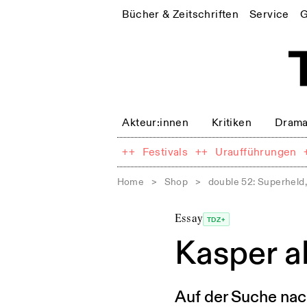
Bücher & Zeitschriften
Service
G
Akteur:innen
Kritiken
Drama
++
Festivals
++
Uraufführungen
Home
>
Shop
>
double 52: Superhel
Essay
TDZ+
Kasper al
Auf der Suche nac