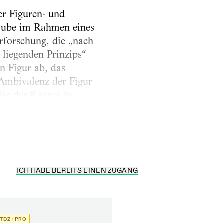
er Figuren- und
aube im Rahmen eines
orschung, die „nach
liegenden Prinzips“
n Figur ab, das
Ambivalenz der Figur
ise des Kasper in
rschungen des
e beschreibt...
ICH HABE BEREITS EINEN ZUGANG
TDZ+ PRO
TDZ+