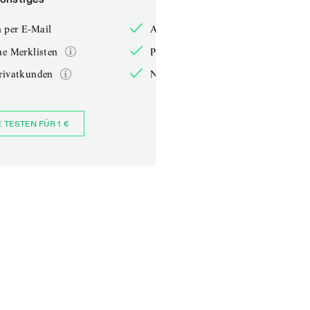
 per E-Mail
Anmelden per E-Mail
he Merklisten
Persönliche Merklisten
rivatkunden
Nur für Privatkunden
E TESTEN FÜR 1 €
JETZT BESTELLEN