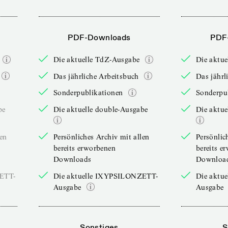
PDF-Downloads
PDF
Die aktuelle TdZ-Ausgabe
Die aktu
Das jährliche Arbeitsbuch
Das jährl
Sonderpublikationen
Sonderpu
be
Die aktuelle double-Ausgabe
Die aktue
len
Persönliches Archiv mit allen
Persönlic
bereits erworbenen
bereits e
Downloads
Downloa
ZETT-
Die aktuelle IXYPSILONZETT-
Die aktu
Ausgabe
Ausgabe
Sonstiges
S