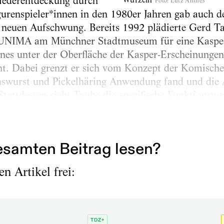
Wiederentdeckung durch
Foto
:
Lutz Anthes
urenspieler*innen in den 1980er Jahren gab auch d
 neuen Aufschwung. Bereits 1992 plädierte Gerd T
UNIMA am Münchner Stadtmuseum für eine Kasperf
es unter der Oberfläche der Kasper-Erscheinungen 
t. Dabei grenzt er sich vom Konzept der Komische
answurst und Pickelhäring Anwendung fand und die 
Stattdessen sieht Taube die spezifische Funktionswe
gründet und bezieht sich daher auf die Harlekin-Fo
s Rudolf Münz. In seiner theaterhistorischen Analys
samten Beitrag lesen?
n Artikel frei:
TDZ+