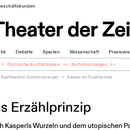
eschäftskunden
tik
Debatte
Sparten
Wissenschaft
Praxiswi
++
Politische Konfliktzonen
++
Kulturkürzungen
++
d, Spaßmacher, Systemsprenger
>
Kasper als Erzählprinzip
s Erzählprinzip
h Kasperls Wurzeln und dem utopischen Po