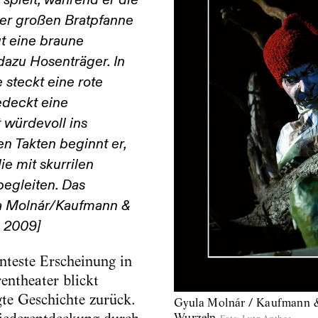
k spielt, während er die
ner großen Bratpfanne
gt eine braune
azu Hosenträger. In
 steckt eine rote
edeckt eine
 würdevoll ins
n Takten beginnt er,
e mit skurrilen
egleiten. Das
la Molnár/Kaufmann &
n 2009]
enteste Erscheinung in
entheater blickt
te Geschichte zurück.
Gyula Molnár / Kaufmann &
Wurzeln