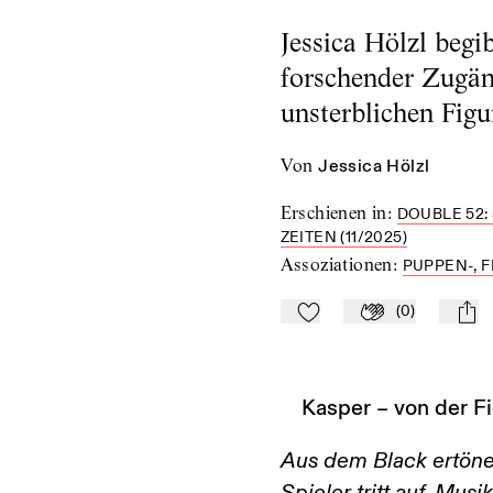
Jessica Hölzl begi
forschender Zugän
unsterblichen Figu
von
Jessica Hölzl
Erschienen in
:
DOUBLE 52:
EITEN (11/2025)
Assoziationen
:
PUPPEN-, 
(
0
)
Zu Mein-TdZ hinzufügen
Applaudieren
mail
Kasper – von der F
Aus dem Black ertöne