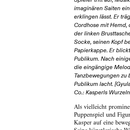
Spieler tritt auf, Musi
imaginären Saiten ei
erklingen lässt. Er trä
Cordhose mit Hemd, d
der linken Brusttasche
Socke, seinen Kopf b
Papierkappe. Er blickt
Publikum. Nach einige
die eingängige Melodi
Tanzbewegungen zu b
Publikum lacht. [Gyu
Co.: Kasperls Wurzel
Als vielleicht promin
Puppenspiel und Figur
Kasper auf eine beweg