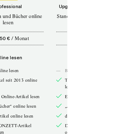
ofessional
Upgrade für Printabonnenten
en und Bücher online
Standard (TdZ+) – Zeitschriften
lesen
online lesen
,50 €
/
Monat
10,00 €
/
12 Monate
line lesen
Online lesen
line lesen
—
Bücher online lesen
el seit 2013 online
TdZ-Artikel seit 2013 online
lesen
 Online-Artikel lesen
Exklusive Online-Artikel lesen
ücher“ online lesen
„Arbeitsbücher“ online lesen
tikel online lesen
double-Artikel online lesen
ONZETT-Artikel
IXYPSILONZETT-Artikel
sen
online lesen