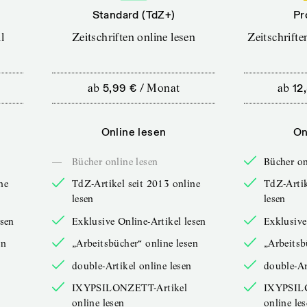
Standard (TdZ+)
Pr
l
Zeitschriften online lesen
Zeitschrift
ab
5,99 €
/
Monat
ab
12
Online lesen
On
—
Bücher online lesen
Bücher on
ne
TdZ-Artikel seit 2013 online
TdZ-Artik
lesen
lesen
esen
Exklusive Online-Artikel lesen
Exklusive
en
„Arbeitsbücher“ online lesen
„Arbeitsb
double-Artikel online lesen
double-Ar
IXYPSILONZETT-Artikel
IXYPSIL
online lesen
online le