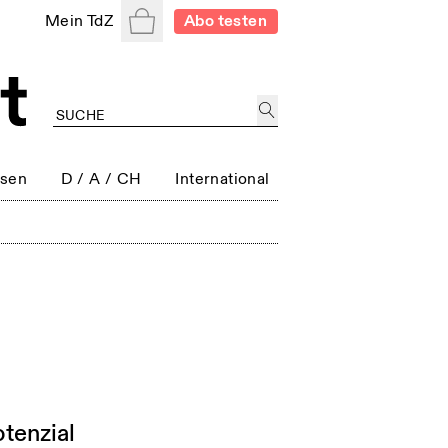
Warenkorb
Mein TdZ
Abo testen
ssen
D / A / CH
International
tenzial