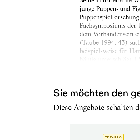
Seine künstlerische 
junge Puppen- und Fig
Puppenspielforschung
Fachsymposiums der 
dem Vorhandensein ein
(Taube 1994, 43) such
beispielsweise für H
häufig unterschlägt.1 
tieferen Schichten be
Theaterwissenschaftler
Sie möchten den ge
Diese Angebote schalten de
TDZ+ PRO