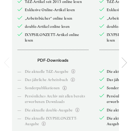
TdZ-Artikel seit 2013 online lesen
TdZ-Artikel se
Exklusive Online-Artikel lesen
Exklusive Onli
„Arbeitsbücher“ online lesen
„Arbeitsbücher
double-Artikel online lesen
double-Artikel
IXYPSILONZETT-Artikel online
IXYPSILONZET
lesen
lesen
PDF-Downloads
PDF-
—
Die aktuelle TdZ-Ausgabe
Die aktuelle 
—
Das jährliche Arbeitsbuch
Das jährliche 
—
Sonderpublikationen
Sonderpublika
—
Persönliches Archiv mit allen bereits
Persönliches A
erworbenen Downloads
erworbenen D
—
Die aktuelle double-Ausgabe
Die aktuelle 
—
Die aktuelle IXYPSILONZETT-
Die aktuelle
Ausgabe
Ausgabe