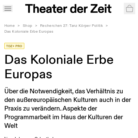
War
Home
>
Shop
>
Recherchen 27: Tanz Körper Politik
>
Das Koloniale Erbe Europas
TDZ+ PRO
Das Koloniale Erbe
Europas
Über die Notwendigkeit, das Verhältnis zu
den außereuropäischen Kulturen auch in der
Praxis zu verändern. Aspekte der
Programmarbeit im Haus der Kulturen der
Welt