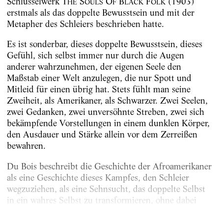
Schlüsselwerk T
S
O
B
F
(1903)
HE
OULS
F
LACK
OLK
erstmals als das doppelte Bewusstsein und mit der
Metapher des Schleiers beschrieben hatte.
Es ist sonderbar, dieses doppelte Bewusstsein, dieses
Gefühl, sich selbst immer nur durch die Augen
anderer wahrzunehmen, der eigenen Seele den
Maßstab einer Welt anzulegen, die nur Spott und
Mitleid für einen übrig hat. Stets fühlt man seine
Zweiheit, als Amerikaner, als Schwarzer. Zwei Seelen,
zwei Gedanken, zwei unversöhnte Streben, zwei sich
bekämpfende Vorstellungen in einem dunklen Körper,
den Ausdauer und Stärke allein vor dem Zerreißen
bewahren.
Du Bois beschreibt die Geschichte der Afroamerikaner
als eine Geschichte dieses Kampfes, den Schleier
wegzuziehen, als eine Sehnsucht, das doppelte Selbst
in ein wahres Selbst zu transformieren, ohne dabei
eine seiner kulturellen Identitäten,...