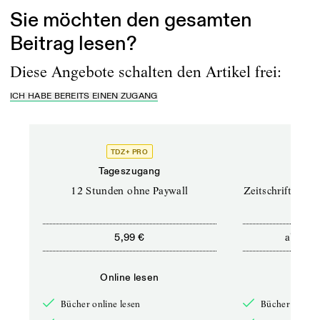
Sie möchten den gesamten
Beitrag lesen?
Diese Angebote schalten den Artikel frei:
ICH HABE BEREITS EINEN ZUGANG
TDZ+ PRO
TD
Tageszugang
Prof
12 Stunden ohne Paywall
Zeitschriften un
ab
5,99 €
12,5
Online lesen
Onli
Bücher online lesen
Bücher online 