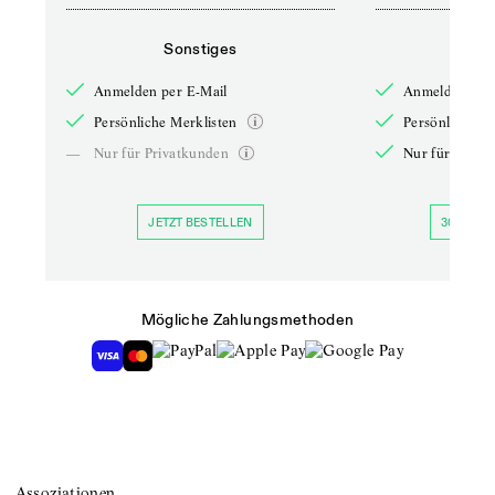
Sonstiges
So
Anmelden per E-Mail
Anmelden per 
Persönliche Merklisten
Persönliche Me
—
Nur für Privatkunden
Nur für Priva
JETZT BESTELLEN
30 TAGE 
Mögliche Zahlungsmethoden
Assoziationen