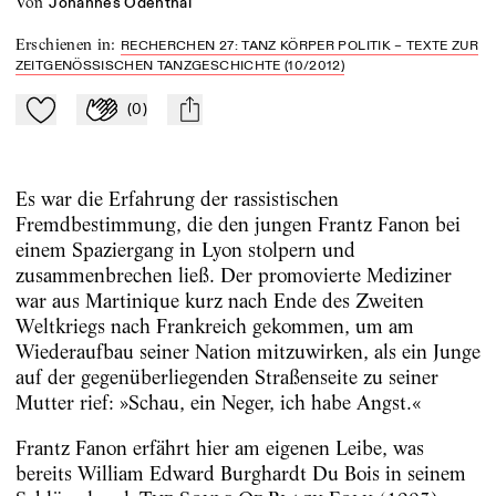
von
Johannes Odenthal
Erschienen in
:
RECHERCHEN 27: TANZ KÖRPER POLITIK – TEXTE ZUR
ZEITGENÖSSISCHEN TANZGESCHICHTE (10/2012)
(
0
)
Zu Mein-TdZ hinzufügen
Applaudieren
mail
Es war die Erfahrung der rassistischen
Fremdbestimmung, die den jungen Frantz Fanon bei
einem Spaziergang in Lyon stolpern und
zusammenbrechen ließ. Der promovierte Mediziner
war aus Martinique kurz nach Ende des Zweiten
Weltkriegs nach Frankreich gekommen, um am
Wiederaufbau seiner Nation mitzuwirken, als ein Junge
auf der gegenüberliegenden Straßenseite zu seiner
Mutter rief: »Schau, ein Neger, ich habe Angst.«
Frantz Fanon erfährt hier am eigenen Leibe, was
bereits William Edward Burghardt Du Bois in seinem