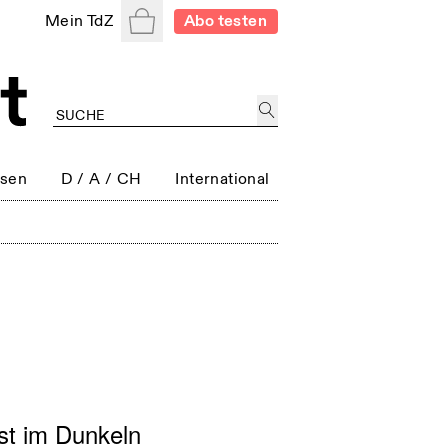
Warenkorb
Mein TdZ
Abo testen
ssen
D / A / CH
International
st im Dunkeln