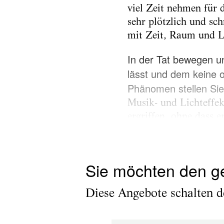
viel Zeit nehmen für 
sehr plötzlich und sc
mit Zeit, Raum und L
In der Tat bewegen u
lässt und dem keine o
Phänomen stellen Sie 
Musik- und Lichteffek
ergriffen, ohne dass 
dem Gesang einer Nach
eine Nachricht für uns
Sie möchten den g
Diese Angebote schalten de