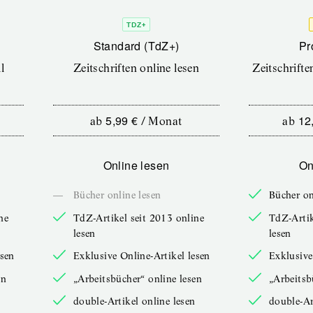
TDZ+
Standard (TdZ+)
Pr
l
Zeitschriften online lesen
Zeitschrift
5,99 €
12
ab
/
Monat
ab
Online lesen
On
—
Bücher online lesen
Bücher on
ne
TdZ-Artikel seit 2013 online
TdZ-Artik
lesen
lesen
esen
Exklusive Online-Artikel lesen
Exklusive
en
„Arbeitsbücher“ online lesen
„Arbeitsb
double-Artikel online lesen
double-Ar