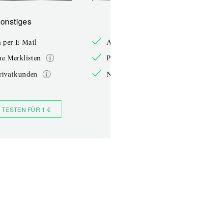
onstiges
Sonstiges
 per E-Mail
Anmelden per E-Mail
he Merklisten
Persönliche Merklisten
rivatkunden
Nur für Privatkunden
 TESTEN FÜR 1 €
JETZT BESTELLEN