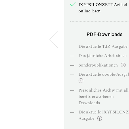
IXYPSILONZETT-Artikel
online lesen
PDF-Downloads
—
Die aktuelle TdZ-Ausgabe
—
Das jährliche Arbeitsbuch
—
Sonderpublikationen
—
Die aktuelle double-Ausga
—
Persönliches Archiv mit al
bereits erworbenen
Downloads
—
Die aktuelle IXYPSILON
Ausgabe