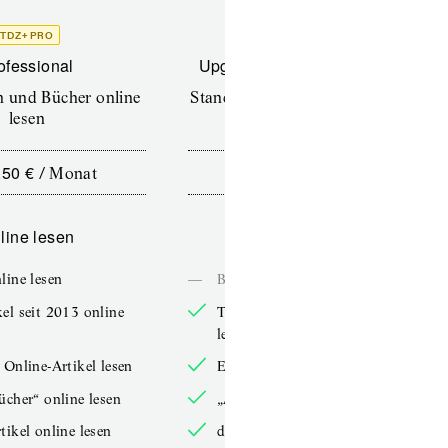
TDZ+ PRO
TDZ+
ofessional
Upgrade für Printabonnenten
en und Bücher online
Standard (TdZ+) – Zeitschriften
lesen
online lesen
,50 €
10,00 €
/
Monat
/
12 Monate
line lesen
Online lesen
line lesen
—
Bücher online lesen
el seit 2013 online
TdZ-Artikel seit 2013 online
lesen
 Online-Artikel lesen
Exklusive Online-Artikel lesen
ücher“ online lesen
„Arbeitsbücher“ online lesen
tikel online lesen
double-Artikel online lesen