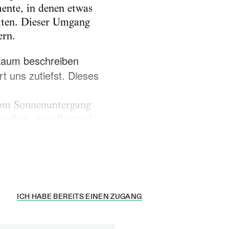
mente, in denen etwas
itten. Dieser Umgang
ern.
 kaum beschreiben
t uns zutiefst. Dieses
 vom Sonnenuntergang
auschen, zum Beispiel
ngen, ohne dass sie
st...
ICH HABE BEREITS EINEN ZUGANG