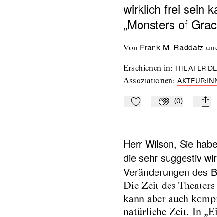
wirklich frei sein
„Monsters of Grace
Frank M. Raddatz
von
un
Erschienen in
:
THEATER DE
Assoziationen
:
AKTEUR:IN
(
0
)
Zu Mein-TdZ hinzufügen
Applaudieren
mail
Herr Wilson, Sie habe
die sehr suggestiv wir
Veränderungen des B
Die Zeit des Theaters 
kann aber auch kompri
natürliche Zeit. In „E