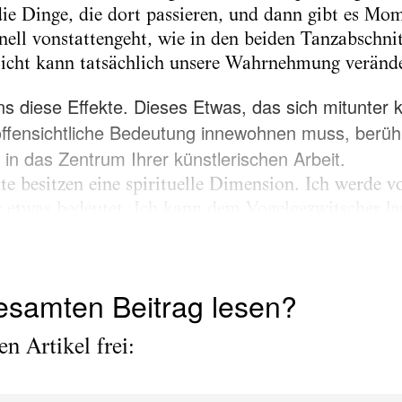
die Dinge, die dort passieren, und dann gibt es Mo
hnell vonstattengeht, wie in den beiden Tanzabschn
icht kann tatsächlich unsere Wahrnehmung veränd
ns diese Effekte. Dieses Etwas, das sich mitunter
ffensichtliche Bedeutung innewohnen muss, berühr
in das Zentrum Ihrer künstlerischen Arbeit.
te besitzen eine spirituelle Dimension. Ich werde
er etwas bedeutet. Ich kann dem Vogelgezwitscher l
tigall, und bin berührt. Wir machen diese Erfahru
 beinhalten. Es ist etwas, was wir erleben. Erleben i
esamten Beitrag lesen?
n Artikel frei: