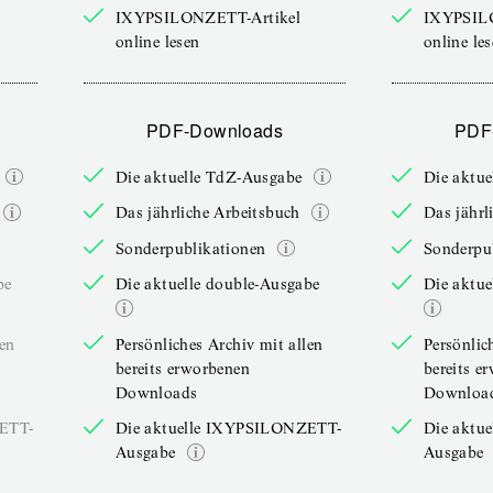
IXYPSILONZETT-Artikel
IXYPSIL
online lesen
online le
PDF-Downloads
PDF
Die aktuelle TdZ-Ausgabe
Die aktu
Das jährliche Arbeitsbuch
Das jährl
Sonderpublikationen
Sonderpu
be
Die aktuelle double-Ausgabe
Die aktue
len
Persönliches Archiv mit allen
Persönlic
bereits erworbenen
bereits e
Downloads
Downloa
ZETT-
Die aktuelle IXYPSILONZETT-
Die aktu
Ausgabe
Ausgabe