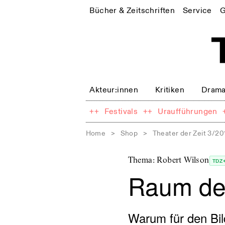
Bücher & Zeitschriften
Service
G
Akteur:innen
Kritiken
Drama
++
Festivals
++
Uraufführungen
Home
>
Shop
>
Theater der Zeit 3/20
Thema: Robert Wilson
TDZ
Raum de
Warum für den Bil