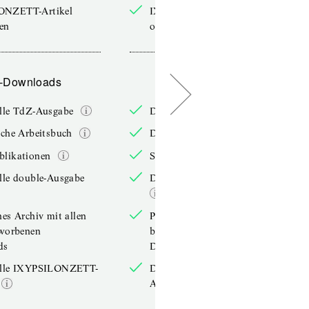
ONZETT-Artikel
IXYPSILONZETT-Artikel
sen
online lesen
-Downloads
PDF-Downloads
elle TdZ-Ausgabe
Die aktuelle TdZ-Ausgabe
iche Arbeitsbuch
Das jährliche Arbeitsbuch
blikationen
Sonderpublikationen
lle double-Ausgabe
Die aktuelle double-Ausgabe
hes Archiv mit allen
Persönliches Archiv mit allen
rworbenen
bereits erworbenen
ds
Downloads
elle IXYPSILONZETT-
Die aktuelle IXYPSILONZETT-
Ausgabe