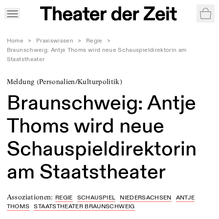
War
Home
>
Praxiswissen
>
Regie
>
Braunschweig: Antje Thoms wird neue Schauspieldirektorin am
Staatstheater
Meldung (Personalien/Kulturpolitik)
Braunschweig: Antje
Thoms wird neue
Schauspieldirektorin
am Staatstheater
Assoziationen
:
REGIE
SCHAUSPIEL
NIEDERSACHSEN
ANTJE
THOMS
STAATSTHEATER BRAUNSCHWEIG