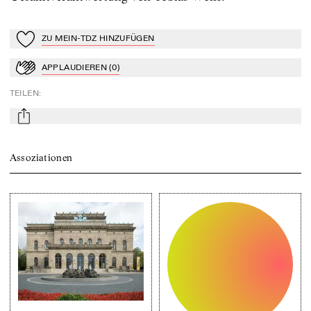
ZU MEIN-TDZ HINZUFÜGEN
Zu Mein-TdZ hinzufügen
APPLAUDIEREN
(
0
)
Applaudieren
TEILEN
:
mail
Assoziationen