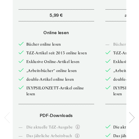
ab
5,99 €
5,9
Online lesen
Onli
Bücher online lesen
—
Bücher online 
TdZ-Artikel seit 2013 online lesen
TdZ-Artikel se
Exklusive Online-Artikel lesen
Exklusive Onli
„Arbeitsbücher“ online lesen
„Arbeitsbücher
double-Artikel online lesen
double-Artikel
IXYPSILONZETT-Artikel online
IXYPSILONZET
lesen
lesen
PDF-Downloads
PDF-
—
Die aktuelle TdZ-Ausgabe
Die aktuelle 
—
Das jährliche Arbeitsbuch
Das jährliche 