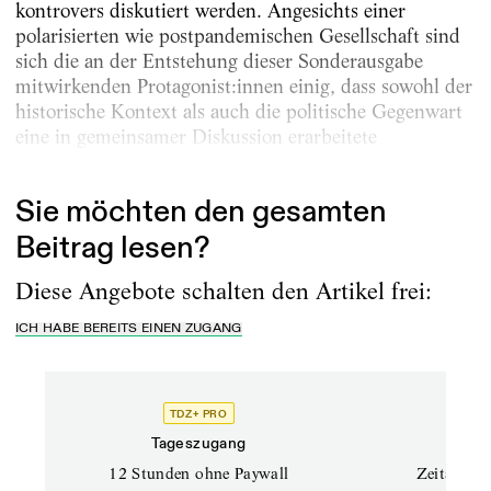
kontrovers diskutiert werden. Angesichts einer
polarisierten wie postpandemischen Gesellschaft sind
sich die an der Entstehung dieser Sonderausgabe
mitwirkenden Protagonist:innen einig, dass sowohl der
historische Kontext als auch die politische Gegenwart
eine in gemeinsamer Diskussion erarbeitete
„Bestandsaufnahme“ und Analyse...
Sie möchten den gesamten
Beitrag lesen?
Diese Angebote schalten den Artikel frei:
ICH HABE BEREITS EINEN ZUGANG
TDZ+ PRO
Tageszugang
Stand
12 Stunden ohne Paywall
Zeitschrif