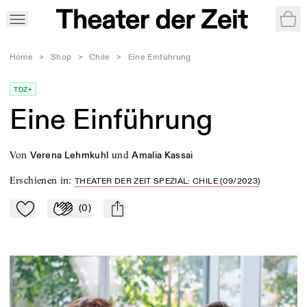
War
Home
>
Shop
>
Chile
>
Eine Einführung
TDZ+
Eine Einführung
von
und
Verena Lehmkuhl
Amalia Kassai
Erschienen in
:
THEATER DER ZEIT SPEZIAL: CHILE (09/2023)
(
0
)
Zu Mein-TdZ hinzufügen
Applaudieren
mail