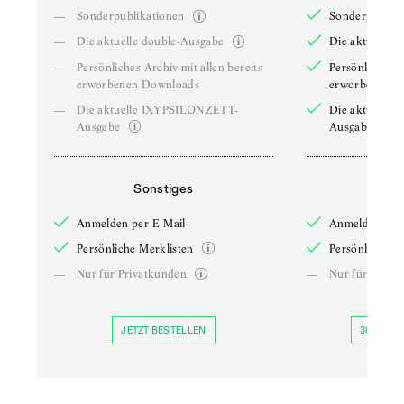
—
Sonderpublikationen
Sonderpublika
—
Die aktuelle double-Ausgabe
Die aktuelle 
—
Persönliches Archiv mit allen bereits
Persönliches A
erworbenen Downloads
erworbenen D
—
Die aktuelle IXYPSILONZETT-
Die aktuelle
Ausgabe
Ausgabe
Sonstiges
So
Anmelden per E-Mail
Anmelden per 
Persönliche Merklisten
Persönliche Me
—
Nur für Privatkunden
—
Nur für Priva
JETZT BESTELLEN
30 TAGE 