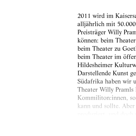
2011 wird im Kaisersa
alljährlich mit 50.000
Preisträger Willy Pram
können: beim Theater
beim Theater zu Goeth
beim Theater im öffen
Hildesheimer Kulturwi
Darstellende Kunst ge
Südafrika haben wir u
Theater Willy Pramls h
Kommiliton:innen, son
kann und sollte. Aber
produziert, und doch 
weiß? Mögen einige be
Versuch unternehmen,