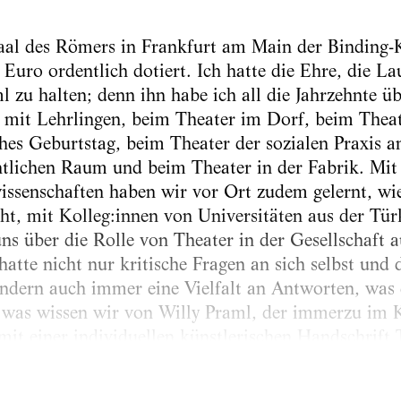
al des Römers in Frankfurt am Main der Binding-Ku
 Euro ordentlich dotiert. Ich hatte die Ehre, die L
l zu halten; denn ihn habe ich all die Jahrzehnte ü
 mit Lehrlingen, beim Theater im Dorf, beim Theat
es Geburtstag, beim Theater der sozialen Praxis a
tlichen Raum und beim Theater in der Fabrik. Mit
ssenschaften haben wir vor Ort zudem gelernt, wie 
ht, mit Kolleg:innen von Universitäten aus der Tür
ns über die Rolle von Theater in der Gesellschaft 
atte nicht nur kritische Fragen an sich selbst und 
dern auch immer eine Vielfalt an Antworten, was d
 was wissen wir von Willy Praml, der immerzu im K
mit einer individuellen künstlerischen Handschrift 
arbeitete Passagen aus der mehr als zehn Jahre alt
 dem Phänomen von Pramls Profil auf die Spur...