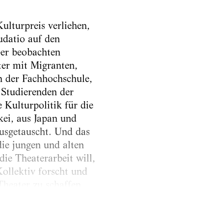
lturpreis verliehen,
audatio auf den
ber beobachten
er mit Migranten,
n der Fachhochschule,
 Studierenden der
Kulturpolitik für die
kei, aus Japan und
ausgetauscht. Und das
die jungen und alten
ie Theaterarbeit will,
ollektiv forscht und
Theater zu schaffen
en Laudatio den