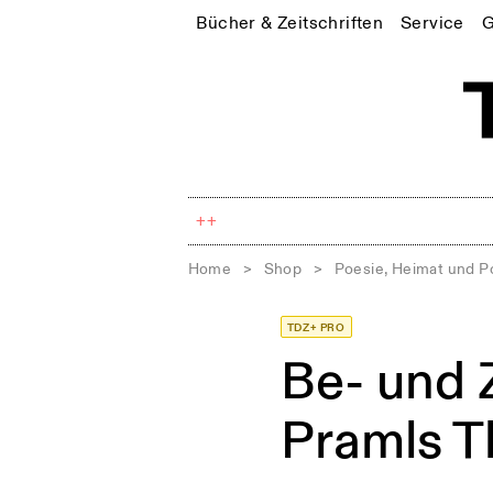
Bücher & Zeitschriften
Service
G
++
Home
>
Shop
>
Poesie, Heimat und Po
TDZ+ PRO
Be- und 
Pramls T