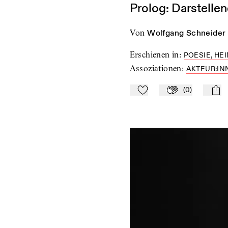
Prolog: Darstelle
von
Wolfgang Schneider
Erschienen in
:
POESIE, HEI
Assoziationen
:
AKTEUR:IN
(
0
)
Zu Mein-TdZ hinzufügen
Applaudieren
mail