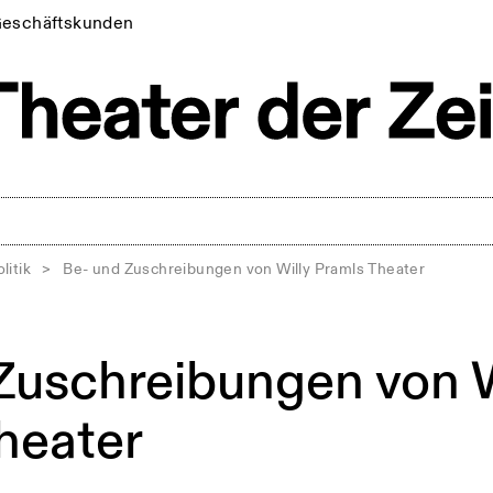
eschäftskunden
litik
>
Be- und Zuschreibungen von Willy Pramls Theater
Zuschreibungen von W
heater