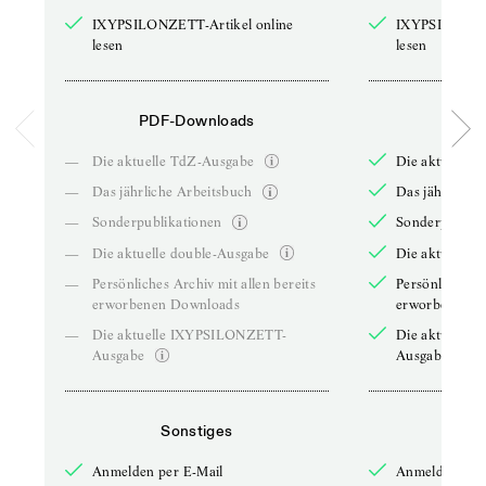
IXYPSILONZETT-Artikel online
IXYPSILONZET
lesen
lesen
PDF-Downloads
PDF-
—
Die aktuelle TdZ-Ausgabe
Die aktuelle 
—
Das jährliche Arbeitsbuch
Das jährliche 
—
Sonderpublikationen
Sonderpublika
—
Die aktuelle double-Ausgabe
Die aktuelle 
—
Persönliches Archiv mit allen bereits
Persönliches A
erworbenen Downloads
erworbenen D
—
Die aktuelle IXYPSILONZETT-
Die aktuelle
Ausgabe
Ausgabe
Sonstiges
So
Anmelden per E-Mail
Anmelden per 