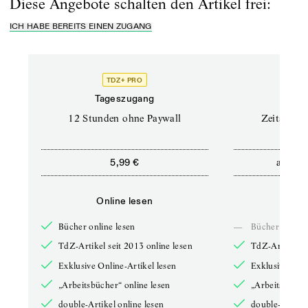
Diese Angebote schalten den Artikel frei:
ICH HABE BEREITS EINEN ZUGANG
TDZ+ PRO
Tageszugang
Stand
12 Stunden ohne Paywall
Zeitschrif
ab
5,99 €
5,9
Online lesen
Onli
Bücher online lesen
—
Bücher online 
TdZ-Artikel seit 2013 online lesen
TdZ-Artikel se
Exklusive Online-Artikel lesen
Exklusive Onli
„Arbeitsbücher“ online lesen
„Arbeitsbücher
double-Artikel online lesen
double-Artikel