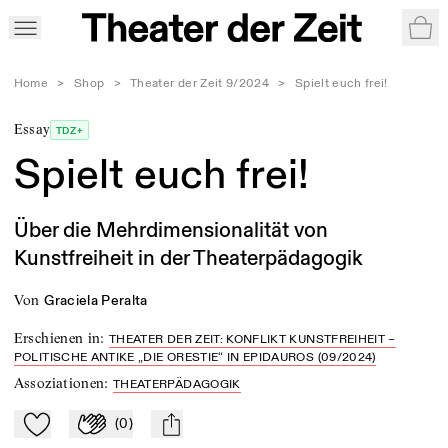
War
Home
>
Shop
>
Theater der Zeit 9/2024
>
Spielt euch frei!
Essay
TDZ+
Spielt euch frei!
Über die Mehrdimensionalität von
Kunstfreiheit in der Theaterpädagogik
von
Graciela Peralta
Erschienen in
:
THEATER DER ZEIT: KONFLIKT KUNSTFREIHEIT –
POLITISCHE ANTIKE „DIE ORESTIE“ IN EPIDAUROS (09/2024)
Assoziationen
:
THEATERPÄDAGOGIK
(
0
)
Zu Mein-TdZ hinzufügen
Applaudieren
mail