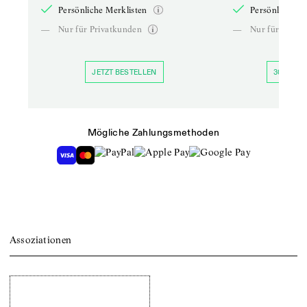
Persönliche Merklisten
Persönliche Me
—
Nur für Privatkunden
—
Nur für Priva
JETZT BESTELLEN
30 TAGE 
Mögliche Zahlungsmethoden
Assoziationen