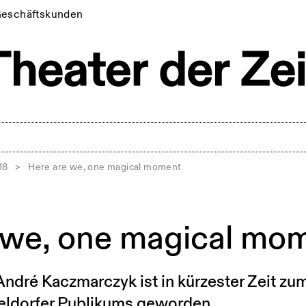
eschäftskunden
18
>
Here are we, one magical moment
 we, one magical mo
André Kaczmarczyk ist in kürzester Zeit 
seldorfer Publikums geworden