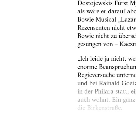
Dostojewskis Fürst M
als wäre er darauf ab
Bowie-Musical „Lazaru
Rezensenten nicht etw
Bowie nicht zu überse
gesungen von – Kaczm
„Ich leide ja nicht, we
enorme Beanspruchung
Regieversuche unterno
und bei Rainald Goetz
in der Philara statt,
auch wohnt. Ein ganz 
die Birkenstraße.
André Kaczmarczyk, da
Stück...