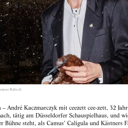
homas Rabsch
 – André Kaczmarczyk mit ceezett cee-zett, 32 Jahre
nach, tätig am Düsseldorfer Schauspielhaus, und w
er Bühne steht, als Camus’ Caligula und Kästners F