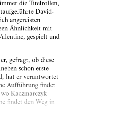
mmer die Titelrollen,
staufgeführte David-
ich angereisten
sen Ähnlichkeit mit
alentine, gespielt und
er, gefragt, ob diese
neben schon erste
, hat er verantwortet
he Aufführung findet
n, wo Kaczmarczyk
ne findet den Weg in
 doch erfindet er von