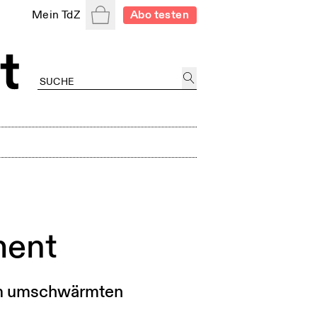
Warenkorb
Mein TdZ
Abo testen
ment
zum umschwärmten