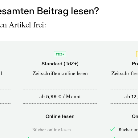
samten Beitrag lesen?
n Artikel frei:
TDZ+
Standard (TdZ+)
Pr
l
Zeitschriften online lesen
Zeitschrift
ab
5,99 €
/
Monat
ab
12
Online lesen
On
—
Bücher online lesen
Bücher on