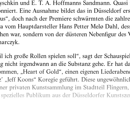
yschkin und E. T. A. Hoffmanns Sandmann. Quasi i
onniert. Eine Ausnahme bildet das in Düsseldorf er
s“, doch nach der Premiere schwärmten die zahlre
a vom Hauptdarsteller Hans Petter Melø Dahl, des
hen war, sondern von der düsteren Nebenfigur des V
arczyk.
il ich große Rollen spielen soll“, sagt der Schauspiel
 nicht irgendwann an die Substanz gehe. Er hat da
mmen, „Heart of Gold“, einen eigenen Liederabend
’ „Jeff Koons“ Koregie geführt. Diese ungewöhnlic
 einer privaten Kunstsammlung im Stadtteil Flinger
spezielles Publikum aus der Düsseldorfer Kunstsze
s kann man schon sagen, ist unverwechselbar, und