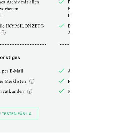
hes Archiv mit allen
Persönliches Archiv mit allen
rworbenen
bereits erworbenen
ds
Downloads
elle IXYPSILONZETT-
Die aktuelle IXYPSILONZETT-
Ausgabe
onstiges
Sonstiges
 per E-Mail
Anmelden per E-Mail
he Merklisten
Persönliche Merklisten
rivatkunden
Nur für Privatkunden
E TESTEN FÜR 1 €
JETZT BESTELLEN