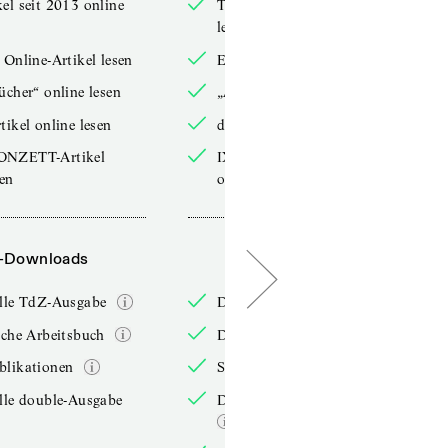
el seit 2013 online
TdZ-Artikel seit 2013 online
lesen
 Online-Artikel lesen
Exklusive Online-Artikel lesen
ücher“ online lesen
„Arbeitsbücher“ online lesen
tikel online lesen
double-Artikel online lesen
ONZETT-Artikel
IXYPSILONZETT-Artikel
sen
online lesen
-Downloads
PDF-Downloads
elle TdZ-Ausgabe
Die aktuelle TdZ-Ausgabe
iche Arbeitsbuch
Das jährliche Arbeitsbuch
blikationen
Sonderpublikationen
lle double-Ausgabe
Die aktuelle double-Ausgabe