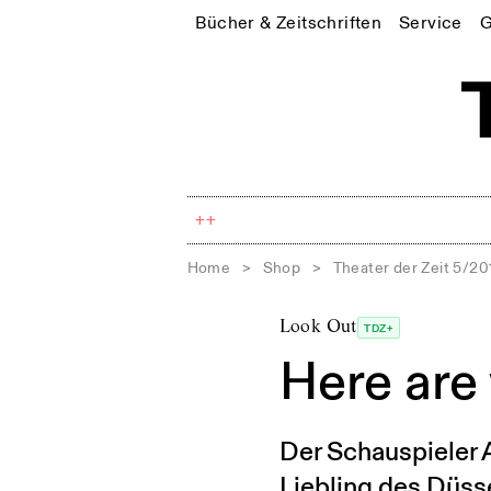
Bücher & Zeitschriften
Service
G
++
Home
>
Shop
>
Theater der Zeit 5/20
Look Out
TDZ+
Here are
Der Schauspieler 
Liebling des Düs