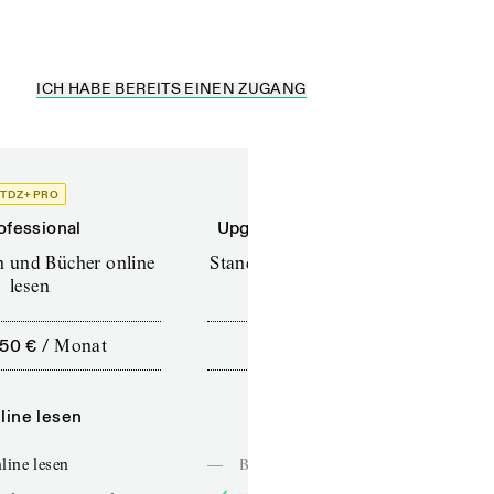
ICH HABE BEREITS EINEN ZUGANG
TDZ+ PRO
TDZ+
ofessional
Upgrade für Printabonnenten
en und Bücher online
Standard (TdZ+) – Zeitschriften
lesen
online lesen
,50 €
/
Monat
10,00 €
/
12 Monate
line lesen
Online lesen
line lesen
—
Bücher online lesen