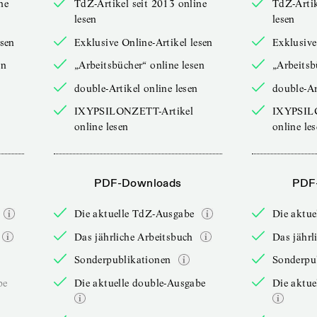
ne
TdZ-Artikel seit 2013 online
TdZ-Artik
lesen
lesen
esen
Exklusive Online-Artikel lesen
Exklusive
en
„Arbeitsbücher“ online lesen
„Arbeitsb
double-Artikel online lesen
double-Ar
IXYPSILONZETT-Artikel
IXYPSIL
online lesen
online le
PDF-Downloads
PDF
Die aktuelle TdZ-Ausgabe
Die aktu
Das jährliche Arbeitsbuch
Das jährl
Sonderpublikationen
Sonderpu
be
Die aktuelle double-Ausgabe
Die aktue