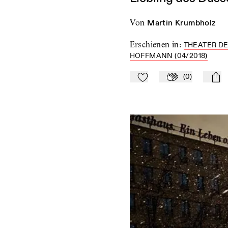
von
Martin Krumbholz
Erschienen in
:
THEATER DE
HOFFMANN (04/2018)
(
0
)
Zu Mein-TdZ hinzufügen
Applaudieren
mail