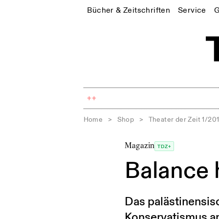
Bücher & Zeitschriften
Service
G
++
Home
>
Shop
>
Theater der Zeit 1/20
Magazin
TDZ+
Balance 
Das palästinensisc
Konservatismus an