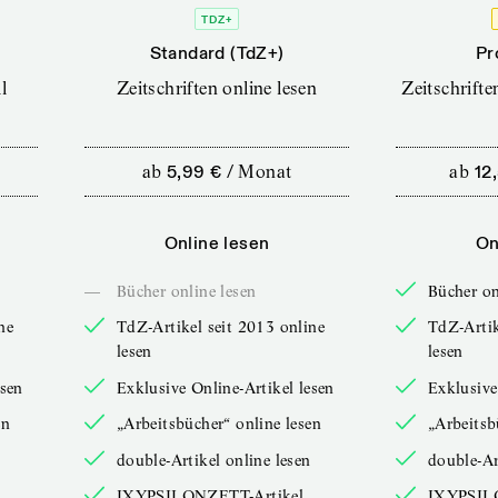
TDZ+
Standard (TdZ+)
Pr
l
Zeitschriften online lesen
Zeitschrift
ab
5,99 €
/
Monat
ab
12
Online lesen
On
—
Bücher online lesen
Bücher on
ne
TdZ-Artikel seit 2013 online
TdZ-Artik
lesen
lesen
esen
Exklusive Online-Artikel lesen
Exklusive
en
„Arbeitsbücher“ online lesen
„Arbeitsb
double-Artikel online lesen
double-Ar
IXYPSILONZETT-Artikel
IXYPSIL