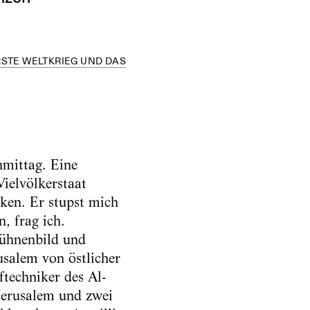
RSTE WELTKRIEG UND DAS
hmittag. Eine
ielvölkerstaat
ken. Er stupst mich
, frag ich.
Bühnenbild und
salem von östlicher
techniker des Al-
Jerusalem und zwei