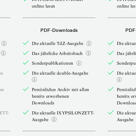
online lesen
online le
PDF-Downloads
PDF
Die aktuelle TdZ-Ausgabe
Die aktu
Das jährliche Arbeitsbuch
Das jährl
Sonderpublikationen
Sonderpu
be
Die aktuelle double-Ausgabe
Die aktue
len
Persönliches Archiv mit allen
Persönlic
bereits erworbenen
bereits e
Downloads
Downloa
ZETT-
Die aktuelle IXYPSILONZETT-
Die aktu
Ausgabe
Ausgabe