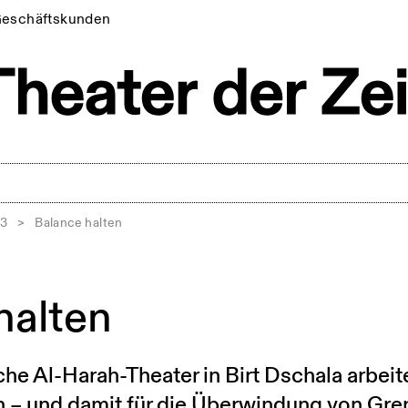
eschäftskunden
13
>
Balance halten
halten
he Al-Harah-Theater in Birt Dschala arbei
 – und damit für die Überwindung von Gre