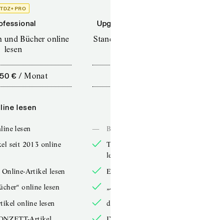
TDZ+ PRO
TDZ+
ofessional
Upgrade für Printabonnenten
en und Bücher online
Standard (TdZ+) – Zeitschriften
lesen
online lesen
,50 €
/
Monat
10,00 €
/
12 Monate
line lesen
Online lesen
line lesen
—
Bücher online lesen
el seit 2013 online
TdZ-Artikel seit 2013 online
lesen
 Online-Artikel lesen
Exklusive Online-Artikel lesen
ücher“ online lesen
„Arbeitsbücher“ online lesen
tikel online lesen
double-Artikel online lesen
ONZETT-Artikel
IXYPSILONZETT-Artikel