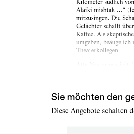
Kilometer südlich von
Alaiki mishtak …“ (Ic
mitzusingen. Die Sch
Gelächter schallt übe
Kaffee. Als skeptisch
umgeben, beäuge ich 
Theaterkollegen.
Atta Nasser passiert 
Adumim zu Fuß und spr
„drüben“ wohnen....
Sie möchten den ge
Diese Angebote schalten de