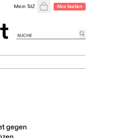
Warenkorb
Mein TdZ
Abo testen
tet gegen
nzen