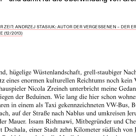
R ZEIT: ANDRZEJ STASIUK: AUTOR DER VERGESSENEN – DER E
(12/2013)
, hügelige Wüstenlandschaft, grell-staubiger Nac
otz eines enormen kulturellen Reichtums noch kein V
hauspieler Nicola Zreineh unterbricht meine Gedan
Ziegen der Beduinen. Wie lang die hier schon wohnen
hren in einem als Taxi gekennzeichneten VW-Bus, 
ch, auf der Straße nach Nablus und umkreisen Jeru
 der Mauer. Issam Rishmawi, Mitbegründer und Chef
t Dschala, einer Stadt zehn Kilometer südlich von 