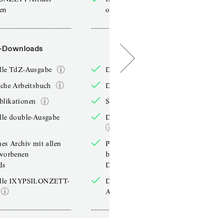
sen
online lesen
-Downloads
PDF-Downloads
elle TdZ-Ausgabe
Die aktuelle TdZ-Ausgabe
iche Arbeitsbuch
Das jährliche Arbeitsbuch
blikationen
Sonderpublikationen
lle double-Ausgabe
Die aktuelle double-Ausgabe
hes Archiv mit allen
Persönliches Archiv mit allen
rworbenen
bereits erworbenen
ds
Downloads
elle IXYPSILONZETT-
Die aktuelle IXYPSILONZETT-
Ausgabe