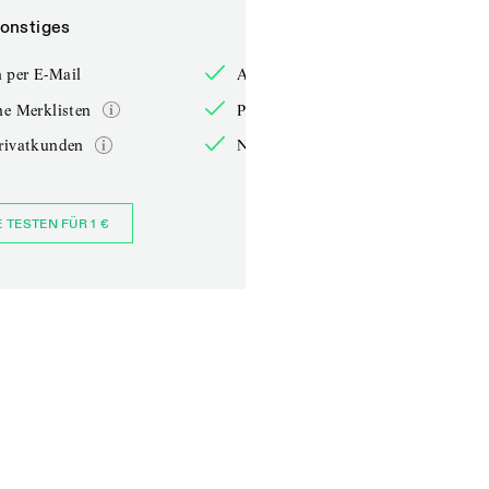
onstiges
Sonstiges
 per E-Mail
Anmelden per E-Mail
he Merklisten
Persönliche Merklisten
rivatkunden
Nur für Privatkunden
E TESTEN FÜR 1 €
JETZT BESTELLEN