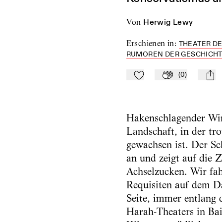
von
Herwig Lewy
Erschienen in
:
THEATER DE
RUMOREN DER GESCHICHTE 
(
0
)
Zu Mein-TdZ hinzufügen
Applaudieren
mail
Hakenschlagender Wind
Landschaft, in der tr
gewachsen ist. Der Sc
an und zeigt auf die 
Achselzucken. Wir fa
Requisiten auf dem Da
Seite, immer entlang
Harah-Theaters in Bai