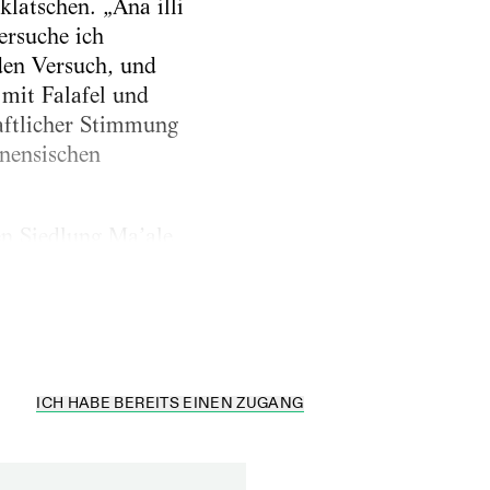
latschen. „Ana illi
ersuche ich
den Versuch, und
mit Falafel und
aftlicher Stimmung
nensischen
en Siedlung Ma’ale
tinenser, die
ICH HABE BEREITS EINEN ZUGANG