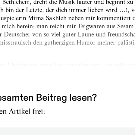
 Bethlehem, dreht die Musik lauter und beginnt zu k
h bin der Letzte, der dich immer lieben wird …), v
auspielerin Mirna Sakhleh neben mir kommentiert 
r mich herein; man reicht mir Teigwaren aus Sesam 
er Deutscher von so viel guter Laune und freundsch
misstrauisch den gutherzigen Humor meiner palästi
den Checkpoint zwischen Jerusalem und der jüdisch
ingt in unseren Bus. Er ist einer der wenigen Paläs
samten Beitrag lesen?
n Artikel frei: