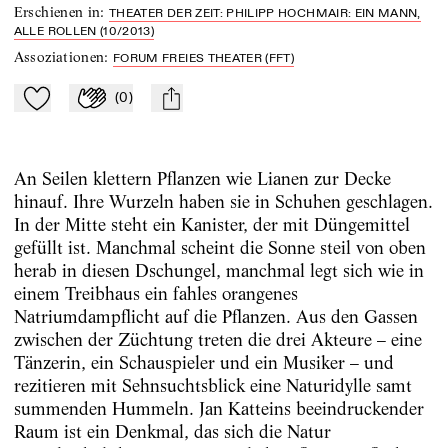
Erschienen in
:
THEATER DER ZEIT: PHILIPP HOCHMAIR: EIN MANN,
ALLE ROLLEN (10/2013)
Assoziationen
:
FORUM FREIES THEATER (FFT)
(
0
)
Zu Mein-TdZ hinzufügen
Applaudieren
mail
An Seilen klettern Pflanzen wie Lianen zur Decke
hinauf. Ihre Wurzeln haben sie in Schuhen geschlagen.
In der Mitte steht ein Kanister, der mit Düngemittel
gefüllt ist. Manchmal scheint die Sonne steil von oben
herab in diesen Dschungel, manchmal legt sich wie in
einem Treibhaus ein fahles orangenes
Natriumdampflicht auf die Pflanzen. Aus den Gassen
zwischen der Züchtung treten die drei Akteure – eine
Tänzerin, ein Schauspieler und ein Musiker – und
rezitieren mit Sehnsuchtsblick eine Naturidylle samt
summenden Hummeln. Jan Katteins beeindruckender
Raum ist ein Denkmal, das sich die Natur