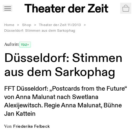
War
Home
>
Shop
>
Theater der Zeit 11/2013
>
Düsseldorf: Stimmen aus dem Sarkophag
Auftritt
TDZ+
Düsseldorf: Stimmen
aus dem Sarkophag
FFT Düsseldorf: „Postcards from the Future“
von Anna Malunat nach Swetlana
Alexijewitsch. Regie Anna Malunat, Bühne
Jan Kattein
von
Friederike Felbeck