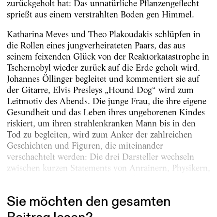
zurückgeholt hat: Das unnatürliche Pflanzengeflecht
sprießt aus einem verstrahlten Boden gen Himmel.
Katharina Meves und Theo Plakoudakis schlüpfen in
die Rollen eines jungverheirateten Paars, das aus
seinem feixenden Glück von der Reaktorkatastrophe in
Tschernobyl wieder zurück auf die Erde geholt wird.
Johannes Öllinger begleitet und kommentiert sie auf
der Gitarre, Elvis Presleys „Hound Dog“ wird zum
Leitmotiv des Abends. Die junge Frau, die ihre eigene
Gesundheit und das Leben ihres ungeborenen Kindes
riskiert, um ihren strahlenkranken Mann bis in den
Tod zu begleiten, wird zum Anker der zahlreichen
Geschichten und Figuren, die miteinander
verschachtelt werden: Die drei Darsteller wechseln
zwischen kurzen Statements von Anrainern, Physikern,
Medizinern, Feuerwehrleuten, Hilfsdiensten –...
Sie möchten den gesamten