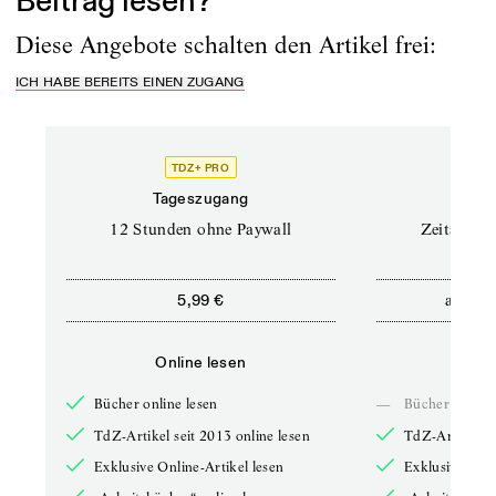
Beitrag lesen?
Diese Angebote schalten den Artikel frei:
ICH HABE BEREITS EINEN ZUGANG
TDZ+ PRO
Tageszugang
Stand
12 Stunden ohne Paywall
Zeitschrif
ab
5,99 €
5,9
Online lesen
Onli
Bücher online lesen
—
Bücher online 
TdZ-Artikel seit 2013 online lesen
TdZ-Artikel se
Exklusive Online-Artikel lesen
Exklusive Onli