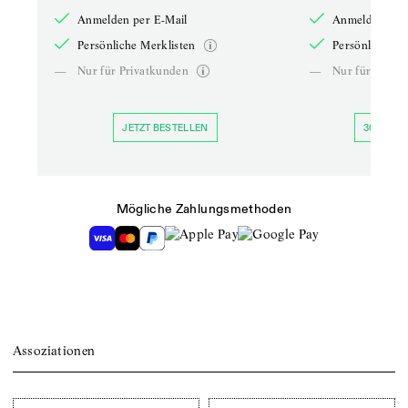
Anmelden per E-Mail
Anmelden per 
Persönliche Merklisten
Persönliche Me
—
Nur für Privatkunden
—
Nur für Priva
JETZT BESTELLEN
30 TAGE 
Mögliche Zahlungsmethoden
Assoziationen