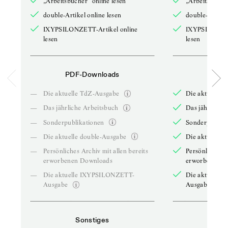
„Arbeitsbücher“ online lesen
„Arbeitsbücher
double-Artikel online lesen
double-Artikel
IXYPSILONZETT-Artikel online
IXYPSILONZET
lesen
lesen
PDF-Downloads
PDF-
—
Die aktuelle TdZ-Ausgabe
Die aktuelle 
—
Das jährliche Arbeitsbuch
Das jährliche 
—
Sonderpublikationen
Sonderpublika
—
Die aktuelle double-Ausgabe
Die aktuelle 
—
Persönliches Archiv mit allen bereits
Persönliches A
erworbenen Downloads
erworbenen D
—
Die aktuelle IXYPSILONZETT-
Die aktuelle
Ausgabe
Ausgabe
Sonstiges
So