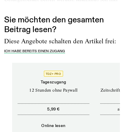
nicht all das heißen, was...
Sie möchten den gesamten
Beitrag lesen?
Diese Angebote schalten den Artikel frei:
ICH HABE BEREITS EINEN ZUGANG
TDZ+ PRO
TD
Tageszugang
Prof
12 Stunden ohne Paywall
Zeitschriften un
ab
5,99 €
12,5
Online lesen
Onli