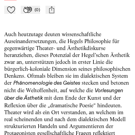
(
0
)
Zu Mein-TdZ hinzufügen
Applaudieren
mail
Auch heutzutage deuten wissenschaftliche
Auseinandersetzungen, die Hegels Philosophie für
gegenwärtige Theater- und Ästhetikdiskurse
heranziehen, dieses Potenzial der Hegel’schen Ästhetik
zwar an, unterstützen jedoch in erster Linie die
bürgerlich-koloniale Dimension seines philosophischen
Denkens. Oftmals bleiben sie im dialektischen System
der
stecken und betonen
Phänomenologie des Geistes
nicht die Weltoffenheit, auf welche die
Vorlesungen
mit dem Ende der Kunst und der
über die Ästhetik
Reflexion über die „dramatische Poesie“ hindeuten.
Theater wird als ein Ort verstanden, an welchem im
real scheinenden und nach dem dialektischen Modell
strukturierten Handeln und Argumentieren der
Protagonisten gesellschaftliche Fragen reflektiert