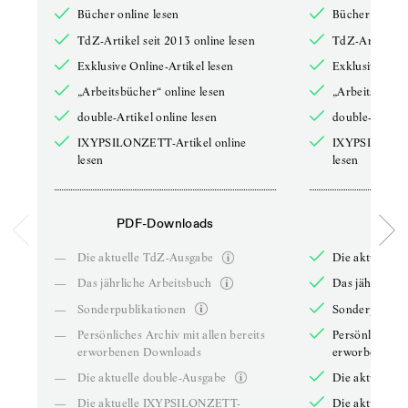
Bücher online lesen
Bücher online 
TdZ-Artikel seit 2013 online lesen
TdZ-Artikel se
Exklusive Online-Artikel lesen
Exklusive Onli
„Arbeitsbücher“ online lesen
„Arbeitsbücher
double-Artikel online lesen
double-Artikel
IXYPSILONZETT-Artikel online
IXYPSILONZET
lesen
lesen
PDF-Downloads
PDF-
—
Die aktuelle TdZ-Ausgabe
Die aktuelle 
—
Das jährliche Arbeitsbuch
Das jährliche 
—
Sonderpublikationen
Sonderpublika
—
Persönliches Archiv mit allen bereits
Persönliches A
erworbenen Downloads
erworbenen D
—
Die aktuelle double-Ausgabe
Die aktuelle 
—
Die aktuelle IXYPSILONZETT-
Die aktuelle