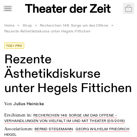
War
Home
>
Shop
>
Recherchen 148: Sorge um das Offene
>
Rezente Ästhetikdiskurse unter Hegels Fittichen
TDZ+ PRO
Rezente
Ästhetikdiskurse
unter Hegels Fittichen
von
Julius Heinicke
Erschienen in
:
RECHERCHEN 148: SORGE UM DAS OFFENE –
VERHANDLUNGEN VON VIELFALT IM UND MIT THEATER (05/2019)
Assoziationen
:
BERND STEGEMANN
GEORG WILHELM FRIEDRICH
HEGEL