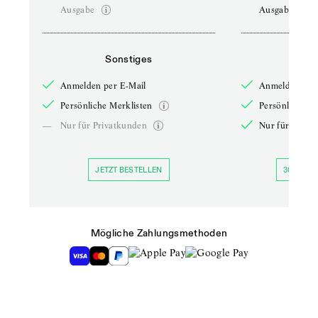
Ausgabe
Ausgabe
Sonstiges
So
Anmelden per E-Mail
Anmelden per 
Persönliche Merklisten
Persönliche Me
—
Nur für Privatkunden
Nur für Priva
JETZT BESTELLEN
30 TAGE 
Mögliche Zahlungsmethoden