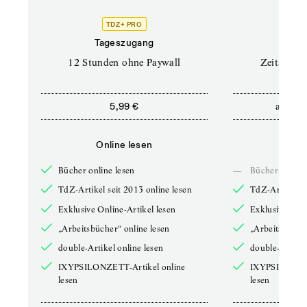
TDZ+ PRO
Tageszugang
Stand
12 Stunden ohne Paywall
Zeitschrif
ab
5,99 €
5,9
Online lesen
Onli
Bücher online lesen
—
Bücher online 
TdZ-Artikel seit 2013 online lesen
TdZ-Artikel se
Exklusive Online-Artikel lesen
Exklusive Onli
„Arbeitsbücher“ online lesen
„Arbeitsbücher
double-Artikel online lesen
double-Artikel
IXYPSILONZETT-Artikel online
IXYPSILONZET
lesen
lesen