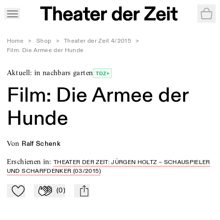
War
Home
>
Shop
>
Theater der Zeit 4/2015
>
Film: Die Armee der Hunde
Aktuell: in nachbars garten
TDZ+
Film: Die Armee der
Hunde
von
Ralf Schenk
Erschienen in
:
THEATER DER ZEIT: JÜRGEN HOLTZ – SCHAUSPIELER
UND SCHARFDENKER (03/2015)
(
0
)
Zu Mein-TdZ hinzufügen
Applaudieren
mail