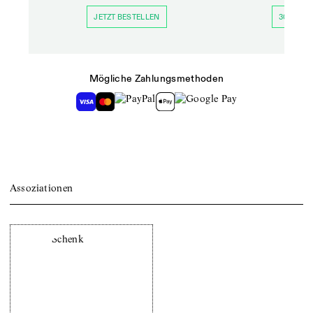
JETZT BESTELLEN
30 TAGE 
Mögliche Zahlungsmethoden
Assoziationen