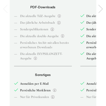
PDF-Downloads
PDF-
—
Die aktuelle TdZ-Ausgabe
Die aktuelle 
—
Das jährliche Arbeitsbuch
Das jährliche 
—
Sonderpublikationen
Sonderpublika
—
Die aktuelle double-Ausgabe
Die aktuelle 
—
Persönliches Archiv mit allen bereits
Persönliches A
erworbenen Downloads
erworbenen D
—
Die aktuelle IXYPSILONZETT-
Die aktuelle
Ausgabe
Ausgabe
Sonstiges
So
Anmelden per E-Mail
Anmelden per 
Persönliche Merklisten
Persönliche Me
—
Nur für Privatkunden
—
Nur für Priva