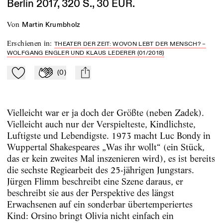
Berlin 2017, 320 S., 30 EUR.
von
Martin Krumbholz
Erschienen in
:
THEATER DER ZEIT: WOVON LEBT DER MENSCH? –
WOLFGANG ENGLER UND KLAUS LEDERER (01/2018)
(
0
)
Zu Mein-TdZ hinzufügen
Applaudieren
mail
Vielleicht war er ja doch der Größte (neben Zadek).
Vielleicht auch nur der Verspielteste, Kindlichste,
Luftigste und Lebendigste. 1973 macht Luc Bondy in
Wuppertal Shakespeares „Was ihr wollt“ (ein Stück,
das er kein zweites Mal inszenieren wird), es ist bereits
die sechste Regiearbeit des 25-jährigen Jungstars.
Jürgen Flimm beschreibt eine Szene daraus, er
beschreibt sie aus der Perspektive des längst
Erwachsenen auf ein sonderbar übertemperiertes
Kind: Orsino bringt Olivia nicht einfach ein