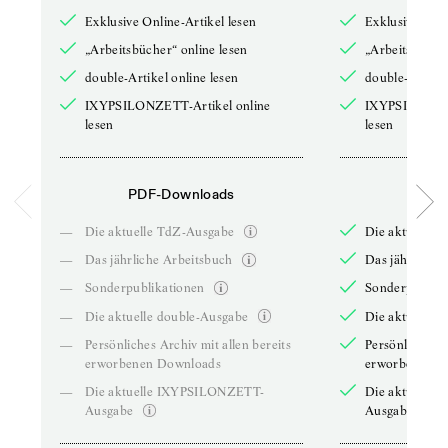
Exklusive Online-Artikel lesen
Exklusive Onli
„Arbeitsbücher“ online lesen
„Arbeitsbücher
double-Artikel online lesen
double-Artikel
IXYPSILONZETT-Artikel online
IXYPSILONZET
lesen
lesen
PDF-Downloads
PDF-
—
Die aktuelle TdZ-Ausgabe
Die aktuelle 
—
Das jährliche Arbeitsbuch
Das jährliche 
—
Sonderpublikationen
Sonderpublika
—
Die aktuelle double-Ausgabe
Die aktuelle 
—
Persönliches Archiv mit allen bereits
Persönliches A
erworbenen Downloads
erworbenen D
—
Die aktuelle IXYPSILONZETT-
Die aktuelle
Ausgabe
Ausgabe