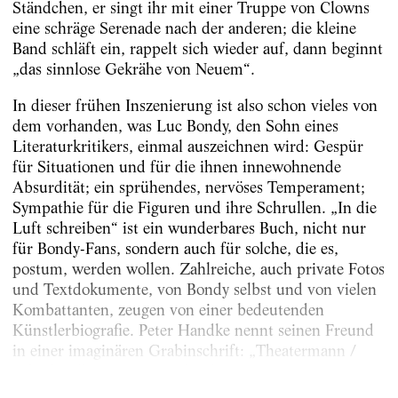
Ständchen, er singt ihr mit einer Truppe von Clowns
eine schräge Serenade nach der anderen; die kleine
Band schläft ein, rappelt sich wieder auf, dann beginnt
„das sinnlose Gekrähe von Neuem“.
In dieser frühen Inszenierung ist also schon vieles von
dem vorhanden, was Luc Bondy, den Sohn eines
Literaturkritikers, einmal auszeichnen wird: Gespür
für Situationen und für die ihnen innewohnende
Absurdität; ein sprühendes, nervöses Temperament;
Sympathie für die Figuren und ihre Schrullen. „In die
Luft schreiben“ ist ein wunderbares Buch, nicht nur
für Bondy-Fans, sondern auch für solche, die es,
postum, werden wollen. Zahlreiche, auch private Fotos
und Textdokumente, von Bondy selbst und von vielen
Kombattanten, zeugen von einer bedeutenden
Künstlerbiografie. Peter Handke nennt seinen Freund
in einer imaginären Grabinschrift: „Theatermann /
Schriftsteller / Leser“. Jedes der von...