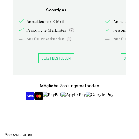
Sonstiges
So
Anmelden per E-Mail
Anmelden per 
Persönliche Merklisten
Persönliche Me
—
Nur für Privatkunden
—
Nur für Priva
JETZT BESTELLEN
30 TAGE 
Mögliche Zahlungsmethoden
Assoziationen