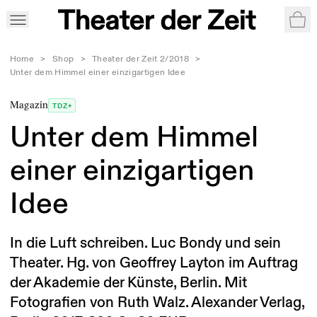
War
Home
>
Shop
>
Theater der Zeit 2/2018
>
Unter dem Himmel einer einzigartigen Idee
Magazin
TDZ+
Unter dem Himmel
einer einzigartigen
Idee
In die Luft schreiben. Luc Bondy und sein
Theater. Hg. von Geoffrey Layton im Auftrag
der Akademie der Künste, Berlin. Mit
Fotografien von Ruth Walz. Alexander Verlag,