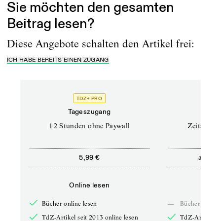
Sie möchten den gesamten
Beitrag lesen?
Diese Angebote schalten den Artikel frei:
ICH HABE BEREITS EINEN ZUGANG
TDZ+ PRO
Tageszugang
Stand
12 Stunden ohne Paywall
Zeitschrif
ab
5,99 €
5,9
Online lesen
Onli
Bücher online lesen
—
Bücher online 
TdZ-Artikel seit 2013 online lesen
TdZ-Artikel se