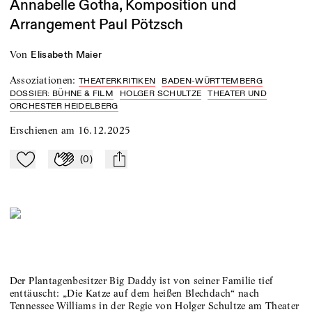
Annabelle Gotha, Komposition und
Arrangement Paul Pötzsch
von
Elisabeth Maier
Assoziationen
:
THEATERKRITIKEN
BADEN-WÜRTTEMBERG
DOSSIER: BÜHNE & FILM
HOLGER SCHULTZE
THEATER UND
ORCHESTER HEIDELBERG
Erschienen am
16.12.2025
(
0
)
Zu Mein-TdZ hinzufügen
Applaudieren
mail
Der Plantagenbesitzer Big Daddy ist von seiner Familie tief
enttäuscht: „Die Katze auf dem heißen Blechdach“ nach
Tennessee Williams in der Regie von Holger Schultze am Theater