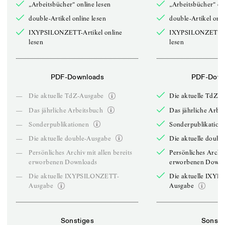
„Arbeitsbücher“ online lesen
„Arbeitsbücher“ onl
double-Artikel online lesen
double-Artikel onli
IXYPSILONZETT-Artikel online
IXYPSILONZETT-Ar
lesen
lesen
PDF-Downloads
PDF-Down
—
Die aktuelle TdZ-Ausgabe
Die aktuelle TdZ-
—
Das jährliche Arbeitsbuch
Das jährliche Arbe
—
Sonderpublikationen
Sonderpublikation
—
Die aktuelle double-Ausgabe
Die aktuelle doubl
—
Persönliches Archiv mit allen bereits
Persönliches Archiv
erworbenen Downloads
erworbenen Downl
—
Die aktuelle IXYPSILONZETT-
Die aktuelle IXY
Ausgabe
Ausgabe
Sonstiges
Sonsti