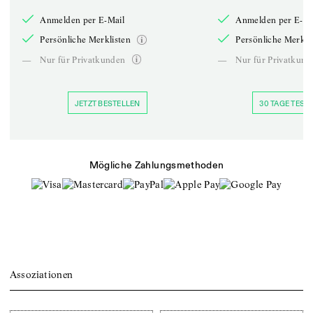
Anmelden per E-Mail
Anmelden per E-Ma
Persönliche Merklisten
Persönliche Merkli
—
Nur für Privatkunden
—
Nur für Privatkund
JETZT BESTELLEN
30 TAGE TESTE
Mögliche Zahlungsmethoden
Assoziationen