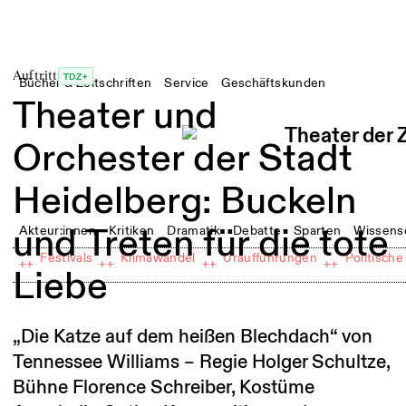
Auftritt
TDZ+
Bücher & Zeitschriften
Service
Geschäftskunden
Theater und
Orchester der Stadt
Heidelberg: Buckeln
und Treten für die tote
Akteur:innen
Kritiken
Dramatik
Debatte
Sparten
Wissens
Festivals
Klimawandel
Uraufführungen
Politische
++
++
++
++
Liebe
„Die Katze auf dem heißen Blechdach“ von
Tennessee Williams – Regie Holger Schultze,
Bühne Florence Schreiber, Kostüme