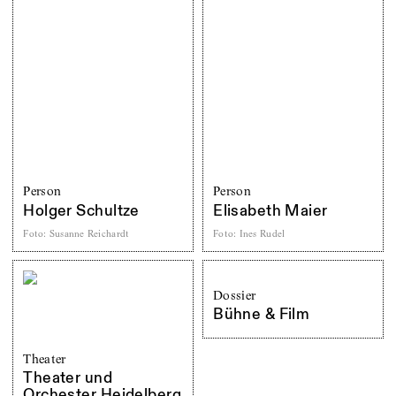
Person
Person
Holger Schultze
Elisabeth Maier
Foto
:
Susanne Reichardt
Foto
:
Ines Rudel
Dossier
Bühne & Film
Theater
Theater und
Orchester Heidelberg