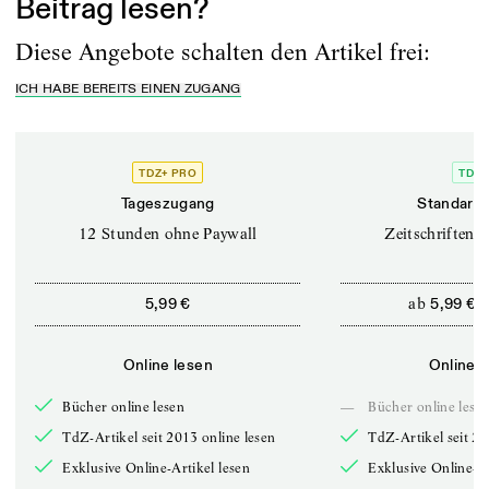
Beitrag lesen?
Diese Angebote schalten den Artikel frei:
ICH HABE BEREITS EINEN ZUGANG
TDZ+ PRO
TDZ+
Tageszugang
Standard 
12 Stunden ohne Paywall
Zeitschriften o
ab
5,99 €
5,99 €
Online lesen
Online l
Bücher online lesen
—
Bücher online lese
TdZ-Artikel seit 2013 online lesen
TdZ-Artikel seit 20
Exklusive Online-Artikel lesen
Exklusive Online-Ar