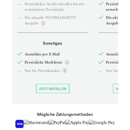
—
Persönliches Archiv mit allen bereits
Persönliches A
erworbenen Downloads
erworbenen D
—
Die aktuelle IXYPSILONZETT-
Die aktuelle
Ausgabe
Ausgabe
Sonstiges
So
Anmelden per E-Mail
Anmelden per 
Persönliche Merklisten
Persönliche Me
—
Nur für Privatkunden
—
Nur für Priva
JETZT BESTELLEN
30 TAGE 
Mögliche Zahlungsmethoden