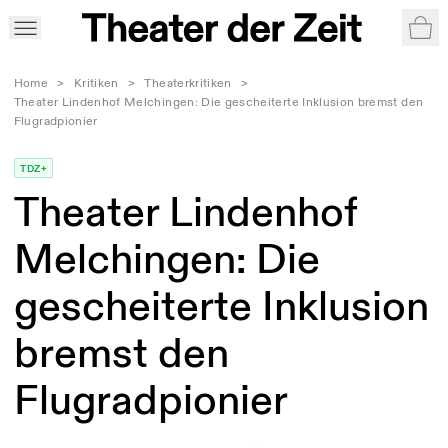
War
Home
>
Kritiken
>
Theaterkritiken
>
Theater Lindenhof Melchingen: Die gescheiterte Inklusion bremst den
Flugradpionier
TDZ+
Theater Lindenhof
Melchingen: Die
gescheiterte Inklusion
bremst den
Flugradpionier