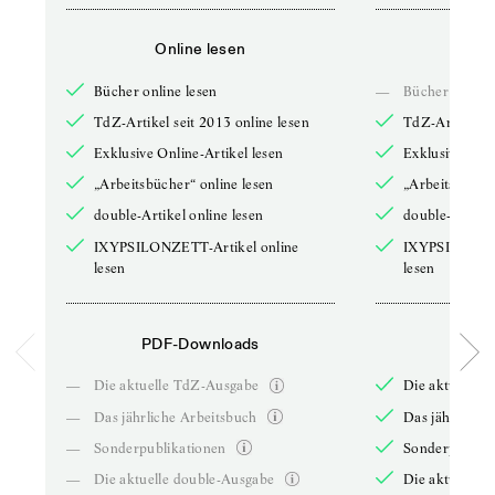
Online lesen
Onli
Bücher online lesen
—
Bücher online 
TdZ-Artikel seit 2013 online lesen
TdZ-Artikel se
Exklusive Online-Artikel lesen
Exklusive Onli
„Arbeitsbücher“ online lesen
„Arbeitsbücher
double-Artikel online lesen
double-Artikel
IXYPSILONZETT-Artikel online
IXYPSILONZET
lesen
lesen
PDF-Downloads
PDF-
—
Die aktuelle TdZ-Ausgabe
Die aktuelle 
—
Das jährliche Arbeitsbuch
Das jährliche 
—
Sonderpublikationen
Sonderpublika
—
Die aktuelle double-Ausgabe
Die aktuelle 