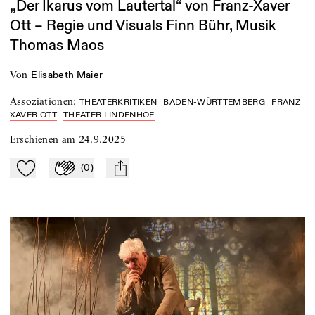
„Der Ikarus vom Lautertal“ von Franz-Xaver
Ott – Regie und Visuals Finn Bühr, Musik
Thomas Maos
von
Elisabeth Maier
Assoziationen
:
THEATERKRITIKEN
BADEN-WÜRTTEMBERG
FRANZ
XAVER OTT
THEATER LINDENHOF
Erschienen am
24.9.2025
(
0
)
Zu Mein-TdZ hinzufügen
Applaudieren
mail