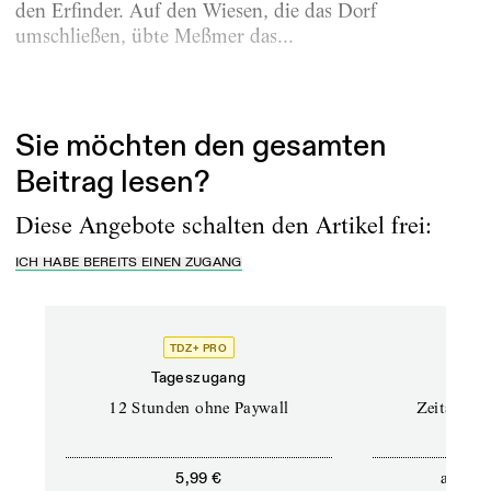
den Erfinder. Auf den Wiesen, die das Dorf
umschließen, übte Meßmer das...
Erschienen am
24.9.2025
Sie möchten den gesamten
Beitrag lesen?
Diese Angebote schalten den Artikel frei:
ICH HABE BEREITS EINEN ZUGANG
TDZ+ PRO
Tageszugang
Stand
12 Stunden ohne Paywall
Zeitschrif
ab
5,99 €
5,9