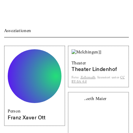
Assoziationen
Theater
Theater Lindenhof
Foto
:
Zollernalb
, lizensiert unter
CC
BY-SA 4.0
Person
Franz Xaver Ott