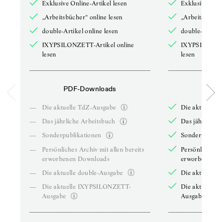
Exklusive Online-Artikel lesen
Exklusive Onli
„Arbeitsbücher“ online lesen
„Arbeitsbücher
double-Artikel online lesen
double-Artikel
IXYPSILONZETT-Artikel online
IXYPSILONZET
lesen
lesen
PDF-Downloads
PDF-
—
Die aktuelle TdZ-Ausgabe
Die aktuelle 
—
Das jährliche Arbeitsbuch
Das jährliche 
—
Sonderpublikationen
Sonderpublika
—
Persönliches Archiv mit allen bereits
Persönliches A
erworbenen Downloads
erworbenen D
—
Die aktuelle double-Ausgabe
Die aktuelle 
—
Die aktuelle IXYPSILONZETT-
Die aktuelle
Ausgabe
Ausgabe