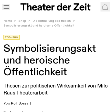
War
Home
>
Shop
>
Die Enthüllung des Realen
>
Symbolisierungsakt und heroische Öffentlichkeit
TDZ+ PRO
Symbolisierungsakt
und heroische
Öffentlichkeit
Thesen zur politischen Wirksamkeit von Milo
Raus Theaterarbeit
von
Rolf Bossart