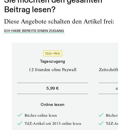
Sie möchten den gesamten
Beitrag lesen?
Diese Angebote schalten den Artikel frei:
ICH HABE BEREITS EINEN ZUGANG
TDZ+ PRO
TD
Tageszugang
Prof
12 Stunden ohne Paywall
Zeitschriften un
ab
5,99 €
12,5
Online lesen
Onli
Bücher online lesen
Bücher online 
TdZ-Artikel seit 2013 online lesen
TdZ-Artikel se