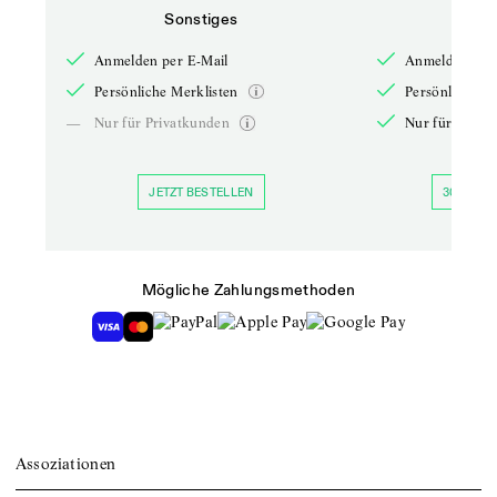
Sonstiges
So
Anmelden per E-Mail
Anmelden per 
Persönliche Merklisten
Persönliche Me
—
Nur für Privatkunden
Nur für Priva
JETZT BESTELLEN
30 TAGE 
Mögliche Zahlungsmethoden
Assoziationen