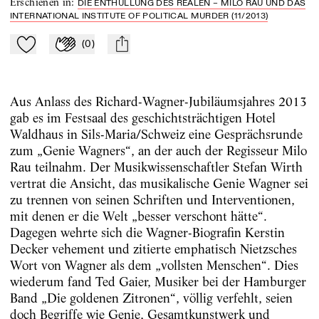
Erschienen in
:
DIE ENTHÜLLUNG DES REALEN – MILO RAU UND DAS
INTERNATIONAL INSTITUTE OF POLITICAL MURDER (11/2013)
(
0
)
Zu Mein-TdZ hinzufügen
Applaudieren
mail
Aus Anlass des Richard-Wagner-Jubiläumsjahres 2013
gab es im Festsaal des geschichtsträchtigen Hotel
Waldhaus in Sils-Maria/Schweiz eine Gesprächsrunde
zum „Genie Wagners“, an der auch der Regisseur Milo
Rau teilnahm. Der Musikwissenschaftler Stefan Wirth
vertrat die Ansicht, das musikalische Genie Wagner sei
zu trennen von seinen Schriften und Interventionen,
mit denen er die Welt „besser verschont hätte“.
Dagegen wehrte sich die Wagner-Biografin Kerstin
Decker vehement und zitierte emphatisch Nietzsches
Wort von Wagner als dem „vollsten Menschen“. Dies
wiederum fand Ted Gaier, Musiker bei der Hamburger
Band „Die goldenen Zitronen“, völlig verfehlt, seien
doch Begriffe wie Genie, Gesamtkunstwerk und