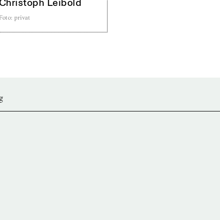
Christoph Leibold
Foto
:
privat
g