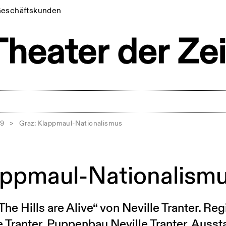
eschäftskunden
19
>
Graz: Klappmaul-Nationalismus
appmaul-Nationalism
The Hills are Alive“ von Neville Tranter. Re
 Tranter, Puppenbau Neville Tranter, Auss