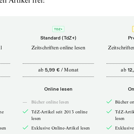
n Artikel frei:
TDZ+
Standard (TdZ+)
Pr
l
Zeitschriften online lesen
Zeitschrift
ab
5,99 €
/
Monat
ab
12
Online lesen
On
—
Bücher online lesen
Bücher on
ne
TdZ-Artikel seit 2013 online
TdZ-Artik
lesen
lesen
esen
Exklusive Online-Artikel lesen
Exklusive