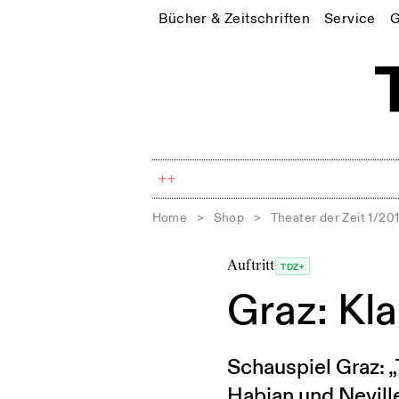
Bücher & Zeitschriften
Service
G
++
Home
>
Shop
>
Theater der Zeit 1/20
Auftritt
TDZ+
Graz: Kl
Schauspiel Graz: „
Habjan und Neville