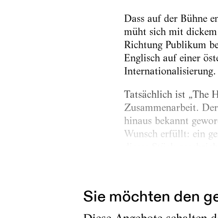
Dass auf der Bühne en
müht sich mit dickem
Richtung Publikum beis
Englisch auf einer öst
Internationalisierung.
Tatsächlich ist „The H
Zusammenarbeit. Der 
hinaus bekannt gewor
Wunsch erfüllt: ein g
dieses Stück geschri
Doch Tranters Herkunft
Sie möchten den ge