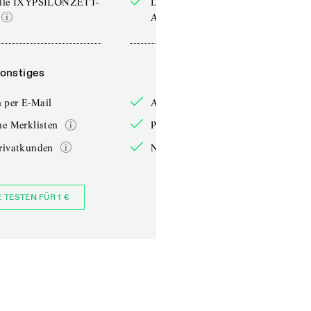
elle IXYPSILONZETT-
Die aktuelle IXYPSILONZETT-
Ausgabe
onstiges
Sonstiges
 per E-Mail
Anmelden per E-Mail
he Merklisten
Persönliche Merklisten
rivatkunden
Nur für Privatkunden
E TESTEN FÜR 1 €
JETZT BESTELLEN