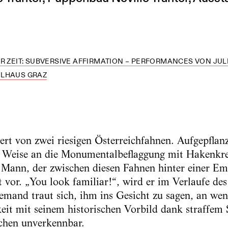
R ZEIT: SUBVERSIVE AFFIRMATION – PERFORMANCES VON JULIA
ELHAUS GRAZ
ert von zwei riesigen ­Österreichfahnen. Aufgepflan
le Weise an die ­Monumentalbeflaggung mit Hakenkre
 Mann, der zwischen diesen Fahnen hinter einer Em
or. „You look familiar!“, wird er im Verlaufe de
mand traut sich, ihm ins Gesicht zu sagen, an wen e
keit mit seinem historischen Vorbild dank straffem 
chen unverkennbar.