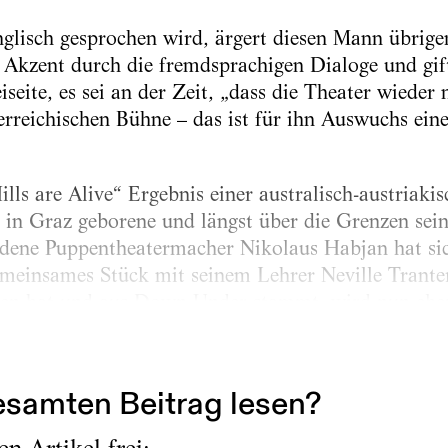
glisch gesprochen wird, ärgert diesen Mann übrigen
 Akzent durch die fremdsprachigen Dialoge und gif
eite, es sei an der Zeit, „dass die Theater wieder 
erreichischen Bühne – das ist für ihn Auswuchs eine
ills are Alive“ ­Ergebnis einer australisch-austriaki
in Graz geborene und längst über die Grenzen sei
dene Puppentheatermacher ­Nikolaus Habjan hat sic
emeinsames Stück mit seinem Lehrer Neville Tranter
eben hat und aus Down Under stammt, wird nun eben
 ist nicht der einzige...
samten Beitrag lesen?