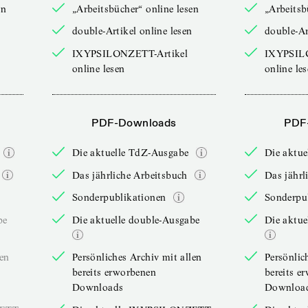
en
„Arbeitsbücher“ online lesen
„Arbeitsb
double-Artikel online lesen
double-Ar
IXYPSILONZETT-Artikel
IXYPSIL
online lesen
online le
PDF-Downloads
PDF
Die aktuelle TdZ-Ausgabe
Die aktu
Das jährliche Arbeitsbuch
Das jährl
Sonderpublikationen
Sonderpu
be
Die aktuelle double-Ausgabe
Die aktue
len
Persönliches Archiv mit allen
Persönlic
bereits erworbenen
bereits e
Downloads
Downloa