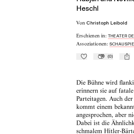
Heschl
von
Christoph Leibold
Erschienen in
:
THEATER DE
Assoziationen
:
SCHAUSPI
(
0
)
Zu Mein-TdZ hinzufügen
Applaudieren
mail
Die Bühne wird flanki
erinnern sie auf fata
Parteitagen. Auch der
kommt einem bekannt v
angesprochen, aber nie
Dabei ist die Ähnlich
schmalem Hitler-Bärt