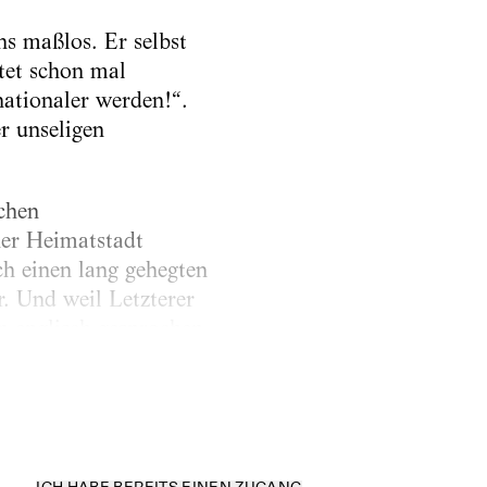
s maßlos. Er selbst
tet schon mal
nationaler werden!“.
r unseligen
schen
ner Heimatstadt
h einen lang gehegten
. Und weil Letzterer
 englisch gesprochen.