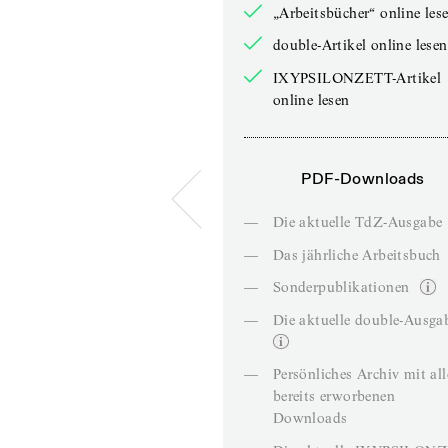
„Arbeitsbücher“ online les
double-Artikel online lesen
IXYPSILONZETT-Artikel
online lesen
PDF-Downloads
—
Die aktuelle TdZ-Ausgabe
—
Das jährliche Arbeitsbuch
—
Sonderpublikationen
—
Die aktuelle double-Ausga
—
Persönliches Archiv mit al
bereits erworbenen
Downloads