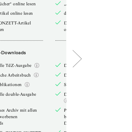
ücher“ online lesen
„Arbeitsbücher“ online lesen
tikel online lesen
double-Artikel online lesen
ONZETT-Artikel
IXYPSILONZETT-Artikel
sen
online lesen
-Downloads
PDF-Downloads
elle TdZ-Ausgabe
Die aktuelle TdZ-Ausgabe
iche Arbeitsbuch
Das jährliche Arbeitsbuch
blikationen
Sonderpublikationen
lle double-Ausgabe
Die aktuelle double-Ausgabe
hes Archiv mit allen
Persönliches Archiv mit allen
rworbenen
bereits erworbenen
ds
Downloads