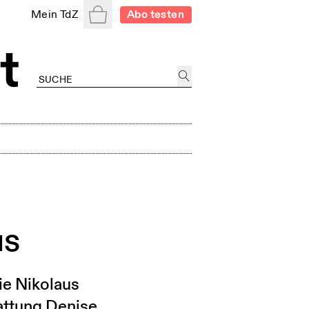
Warenkorb
Mein TdZ
Abo testen
us
gie Nikolaus
tattung Denise