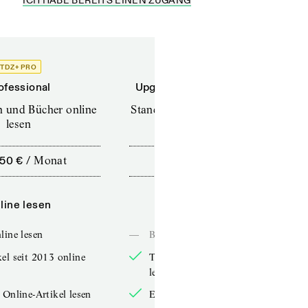
ICH HABE BEREITS EINEN ZUGANG
TDZ+ PRO
TDZ+
ofessional
Upgrade für Printabonnenten
en und Bücher online
Standard (TdZ+) – Zeitschriften
lesen
online lesen
,50 €
/
Monat
10,00 €
/
12 Monate
line lesen
Online lesen
line lesen
—
Bücher online lesen
el seit 2013 online
TdZ-Artikel seit 2013 online
lesen
 Online-Artikel lesen
Exklusive Online-Artikel lesen