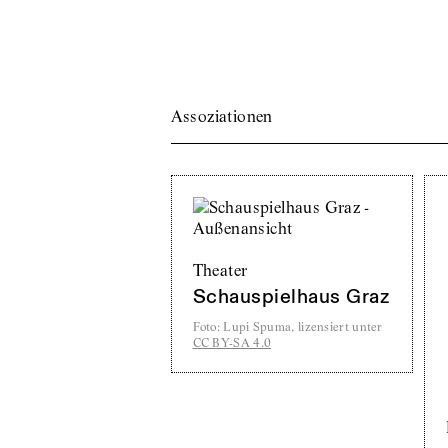
Assoziationen
Theater
Schauspielhaus Graz
Foto
:
Lupi Spuma, lizensiert unter
CC BY-SA 4.0