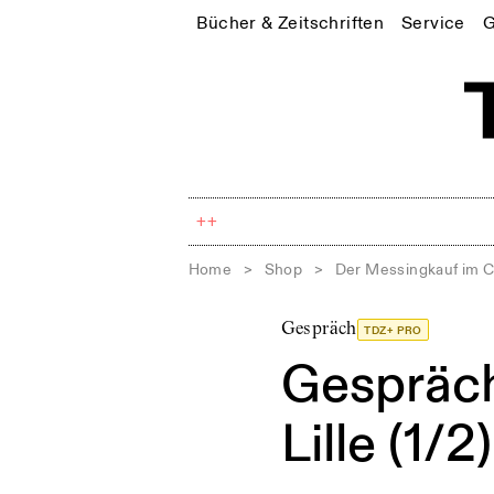
Bücher & Zeitschriften
Service
G
++
Home
>
Shop
>
Der Messingkauf im 
Gespräch
TDZ+ PRO
Gespräch
Lille (1/2)