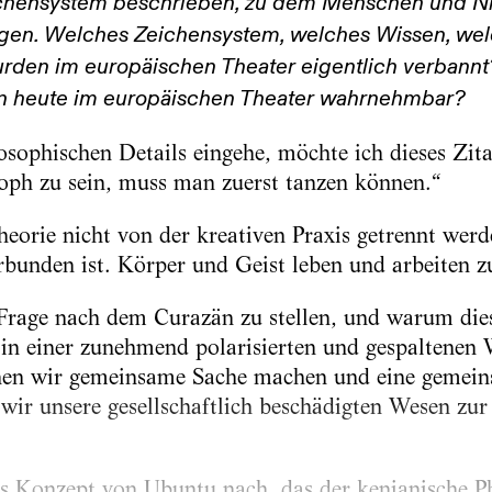
ichensystem beschrieben, zu dem Menschen und 
gen. Welches Zeichensystem, welches Wissen, we
rden im europäischen Theater eigentlich verbannt
n heute im europäischen Theater wahrnehmbar?
losophischen Details eingehe, möchte ich dieses Zit
oph zu sein, muss man zuerst tanzen können.“
heorie nicht von der kreativen Praxis getrennt werde
rbunden ist. Körper und Geist leben und arbeiten
 Frage nach dem Curazän zu stellen, und warum die
 in einer zunehmend polarisierten und gespaltenen W
enen wir gemeinsame Sache machen und eine gemei
ir unsere gesellschaftlich beschädigten Wesen zur
as Konzept von Ubuntu nach, das der kenianische Ph