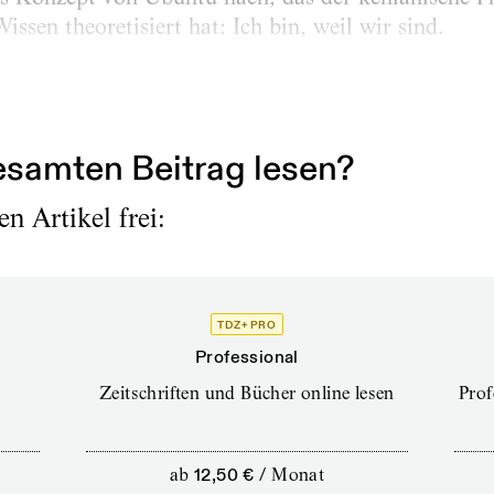
ssen theoretisiert hat: Ich bin, weil wir sind.
ne Aufgabe, die mit der Unterstützung anderer Mens
 in dieser...
samten Beitrag lesen?
n Artikel frei:
TDZ+ PRO
Professional
Zeitschriften und Bücher online lesen
Prof
ab
12,50 €
/
Monat