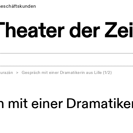
eschäftskunden
Curazän
>
Gespräch mit einer Dramatikerin aus Lille (1/2)
 mit einer Dramatiker