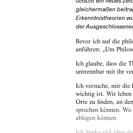
denken
ein neues Ze
gleichermaßen beitra
Erkenntnistheorien wu
der Ausgeschlossene
Bevor ich auf die phi
anführen: „Um Philos
Ich glaube, dass die T
untrennbar mit ihr ve
Ich versuche, mir die
wichtig ist. Wir leben
Orte zu finden, an d
sprechen können. Wo w
ablegen können.
Ich denke viel über d