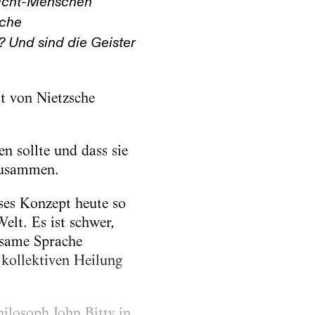
Nicht-Menschen
lche
? Und sind die Geister
at von Nietzsche
n sollte und dass sie
 zusammen.
ses Konzept heute so
elt. Es ist schwer,
nsame Sprache
 kollektiven Heilung
ilosoph John Bitty in