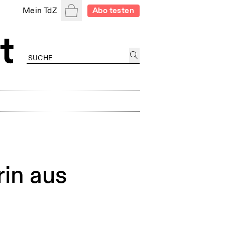
Warenkorb
Mein TdZ
Abo testen
in aus