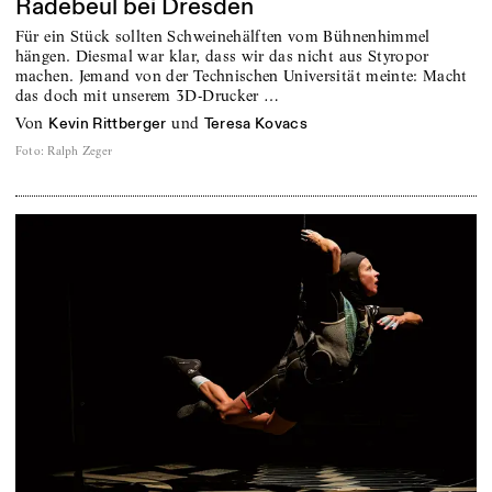
Radebeul bei Dresden
Für ein Stück sollten Schweinehälften vom Bühnenhimmel
hängen. Diesmal war klar, dass wir das nicht aus Styropor
machen. Jemand von der Technischen Universität meinte: Macht
das doch mit unserem 3D-Drucker …
von
und
Kevin Rittberger
Teresa Kovacs
Foto
:
Ralph Zeger