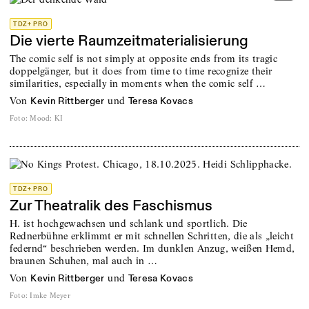
TDZ+ PRO
Die vierte Raumzeitmaterialisierung
The comic self is not simply at opposite ends from its tragic
doppelgänger, but it does from time to time recognize their
similarities, especially in moments when the comic self …
von
und
Kevin Rittberger
Teresa Kovacs
Foto
:
Mood: KI
TDZ+ PRO
Zur Theatralik des Faschismus
H. ist hochgewachsen und schlank und sportlich. Die
Rednerbühne erklimmt er mit schnellen Schritten, die als „leicht
federnd“ beschrieben werden. Im dunklen Anzug, weißen Hemd,
braunen Schuhen, mal auch in …
von
und
Kevin Rittberger
Teresa Kovacs
Foto
:
Imke Meyer