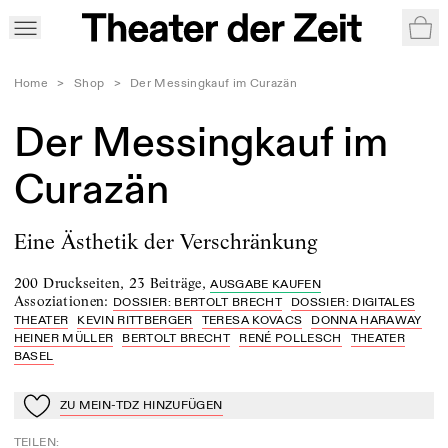
War
Home
>
Shop
>
Der Messingkauf im Curazän
Der Messingkauf im
Curazän
Eine Ästhetik der Verschränkung
200 Druckseiten
,
23 Beiträge
,
AUSGABE KAUFEN
Assoziationen
:
DOSSIER: BERTOLT BRECHT
DOSSIER: DIGITALES
THEATER
KEVIN RITTBERGER
TERESA KOVACS
DONNA HARAWAY
HEINER MÜLLER
BERTOLT BRECHT
RENÉ POLLESCH
THEATER
BASEL
ZU MEIN-TDZ HINZUFÜGEN
Zu Mein-TdZ hinzufügen
TEILEN
: