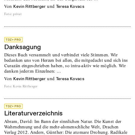
von
und
Kevin Rittberger
Teresa Kovacs
Foto
:
privat
TDZ+ PRO
Danksagung
Dieses Buch versammelt und verbindet viele Stimmen. Wir
bedanken uns von Herzen bei allen, die mitgedacht und sich ins
Curazän eingeschrieben haben, so intra-aktiv wie möglich. Wir
danken jeder:m Einzelnen: …
von
und
Kevin Rittberger
Teresa Kovacs
Foto
:
Kevin Rittberger
TDZ+ PRO
Literaturverzeichnis
Abram, David: Im Bann der sinnlichen Natur. Die Kunst der
Wahrnehmung und die mehr-alsmenschliche Welt, Drachen
Verlag 2012. Anders, Günther: Die atomare Drohung. Radikale