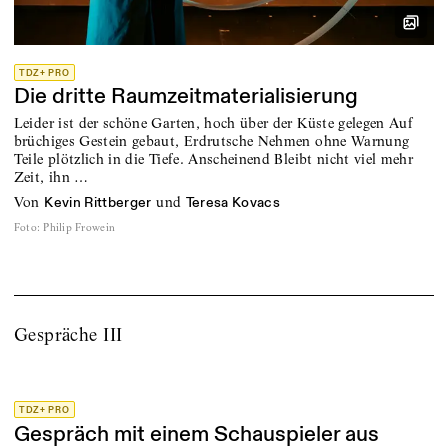
TDZ+ PRO
Die dritte Raumzeitmaterialisierung
Leider ist der schöne Garten, hoch über der Küste gelegen Auf
brüchiges Gestein gebaut, Erdrutsche Nehmen ohne Warnung
Teile plötzlich in die Tiefe. Anscheinend Bleibt nicht viel mehr
Zeit, ihn …
von
und
Kevin Rittberger
Teresa Kovacs
Foto
:
Philip Frowein
Gespräche III
TDZ+ PRO
Gespräch mit einem Schauspieler aus