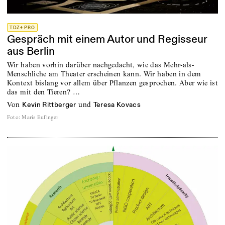
TDZ+ PRO
Gespräch mit einem Autor und Regisseur
aus Berlin
Wir haben vorhin darüber nachgedacht, wie das Mehr-als-
Menschliche am Theater erscheinen kann. Wir haben in dem
Kontext bislang vor allem über Pflanzen gesprochen. Aber wie ist
das mit den Tieren? …
von
und
Kevin Rittberger
Teresa Kovacs
Foto
:
Maris Eufinger