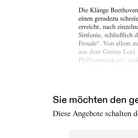
Die Klänge Beethovens
einen geradezu schrei
erreicht, nach einzel
Sinfonie, schließlich 
Freude“. Von allem zu
aus dem Genius Loci. 
Philharmonikern, erzä
ermöglichte bereits di
In Coronazeiten, in de
Sie möchten den ge
Diese Angebote schalten de