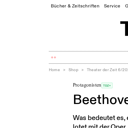
Bücher & Zeitschriften
Service
G
++
Home
>
Shop
>
Theater der Zeit 6/2
Protagonisten
TDZ+
Beethove
Was bedeutet es, 
lotet mit der Oper 