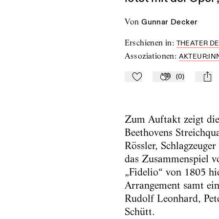
von
Gunnar Decker
Erschienen in
:
THEATER DE
Assoziationen
:
AKTEUR:IN
(
0
)
Zu Mein-TdZ hinzufügen
Applaudieren
mail
Zum Auftakt zeigt die 
Beethovens Streichqua
Rössler, Schlagzeuger
das Zusammenspiel vo
„Fidelio“ von 1805 hi
Arrangement samt ein
Rudolf Leonhard, Pete
Schütt.