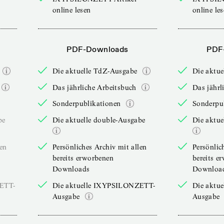
online lesen
online le
PDF-Downloads
PDF
Die aktuelle TdZ-Ausgabe
Die aktu
Das jährliche Arbeitsbuch
Das jährl
Sonderpublikationen
Sonderpu
be
Die aktuelle double-Ausgabe
Die aktue
len
Persönliches Archiv mit allen
Persönlic
bereits erworbenen
bereits e
Downloads
Downloa
ZETT-
Die aktuelle IXYPSILONZETT-
Die aktu
Ausgabe
Ausgabe