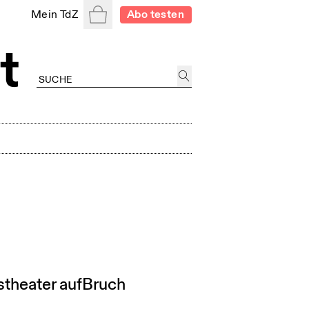
Warenkorb
Mein TdZ
Abo testen
stheater aufBruch