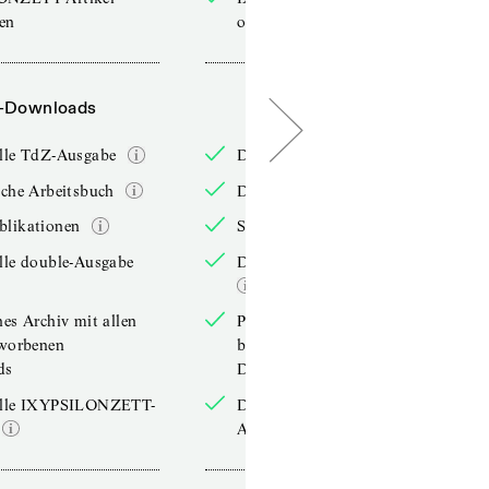
sen
online lesen
-Downloads
PDF-Downloads
elle TdZ-Ausgabe
Die aktuelle TdZ-Ausgabe
iche Arbeitsbuch
Das jährliche Arbeitsbuch
blikationen
Sonderpublikationen
lle double-Ausgabe
Die aktuelle double-Ausgabe
hes Archiv mit allen
Persönliches Archiv mit allen
rworbenen
bereits erworbenen
ds
Downloads
elle IXYPSILONZETT-
Die aktuelle IXYPSILONZETT-
Ausgabe