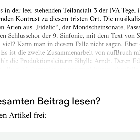
 in der leer stehenden Teilanstalt 3 der JVA Tegel 
enden Kontrast zu diesem tristen Ort. Die musikalis
nen Arien aus „Fidelio“, der Mondscheinsonate, Pass
den Schlusschor der 9. Sinfonie, mit dem Text von S
 viel? Kann man in diesem Falle nicht sagen. Eher
Es ist die zweite Zusammenarbeit von aufBruch mi
hlt die Produktionsleiterin Sibylle Arndt. Deren 
e „Parsifal“-Inszenierung vor zwei Jahren, ebenfalls
nen der isolierte Zuschauer...
samten Beitrag lesen?
n Artikel frei: