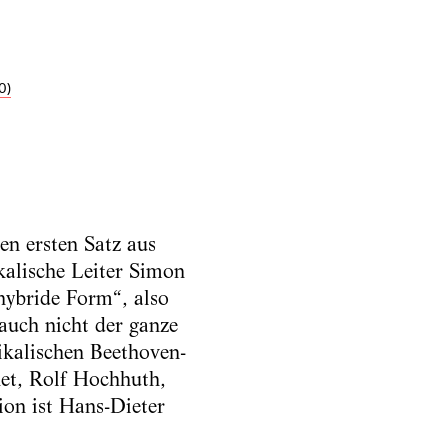
0)
en ersten Satz aus
kalische Leiter Simon
„hybride Form“, also
uch nicht der ganze
ka­lischen Beethoven-
et, Rolf Hochhuth,
on ist Hans-Dieter