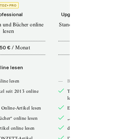
TDZ+ PRO
TDZ+
ofessional
Upgrade für Printabonnenten
en und Bücher online
Standard (TdZ+) – Zeitschriften
lesen
online lesen
,50 €
/
Monat
10,00 €
/
12 Monate
line lesen
Online lesen
line lesen
—
Bücher online lesen
el seit 2013 online
TdZ-Artikel seit 2013 online
lesen
 Online-Artikel lesen
Exklusive Online-Artikel lesen
ücher“ online lesen
„Arbeitsbücher“ online lesen
tikel online lesen
double-Artikel online lesen
ONZETT-Artikel
IXYPSILONZETT-Artikel