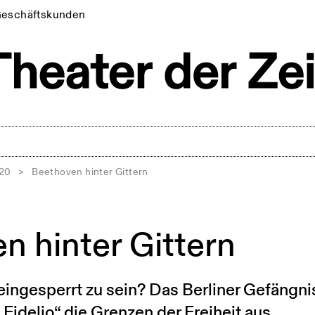
eschäftskunden
020
>
Beethoven hinter Gittern
n hinter Gittern
eingesperrt zu sein? Das Berliner Gefängni
„Fidelio“ die Grenzen der Freiheit aus