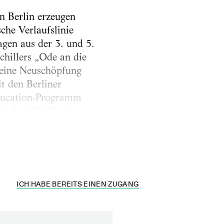
in Berlin erzeugen
che Verlaufslinie
agen aus der 3. und 5.
chillers „Ode an die
 eine Neuschöpfung
t den Berliner
Education-Programm
 in der JVA Tegel.
ICH HABE BEREITS EINEN ZUGANG