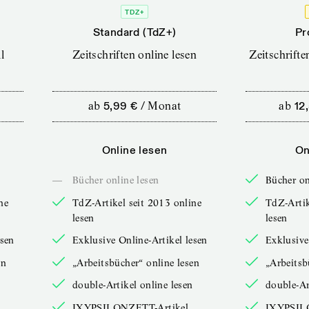
TDZ+
Standard (TdZ+)
Pr
l
Zeitschriften online lesen
Zeitschrift
ab
5,99 €
/
Monat
ab
12
Online lesen
On
—
Bücher online lesen
Bücher on
ne
TdZ-Artikel seit 2013 online
TdZ-Artik
lesen
lesen
esen
Exklusive Online-Artikel lesen
Exklusive
en
„Arbeitsbücher“ online lesen
„Arbeitsb
double-Artikel online lesen
double-Ar
IXYPSILONZETT-Artikel
IXYPSIL