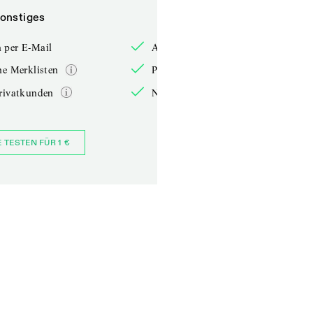
onstiges
Sonstiges
 per E-Mail
Anmelden per E-Mail
he Merklisten
Persönliche Merklisten
rivatkunden
Nur für Privatkunden
E TESTEN FÜR 1 €
JETZT BESTELLEN