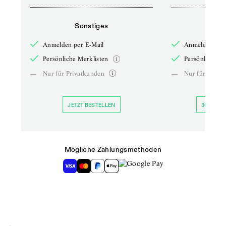
Sonstiges
So
Anmelden per E-Mail
Anmelden per 
Persönliche Merklisten
Persönliche Me
—
Nur für Privatkunden
—
Nur für Priva
JETZT BESTELLEN
30 TAGE 
Mögliche Zahlungsmethoden