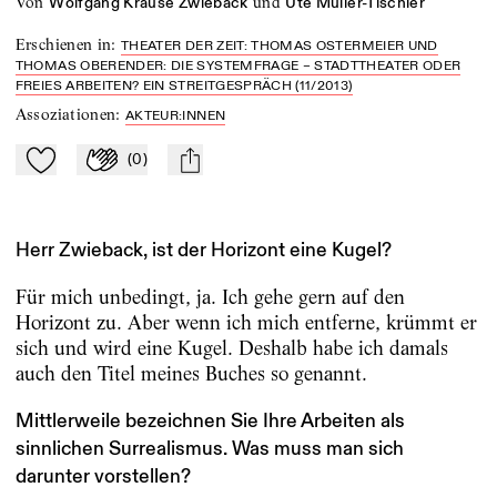
von
und
Wolfgang Krause Zwieback
Ute Müller-Tischler
Erschienen in
:
THEATER DER ZEIT: THOMAS OSTERMEIER UND
THOMAS OBERENDER: DIE SYSTEMFRAGE – STADTTHEATER ODER
FREIES ARBEITEN? EIN STREITGESPRÄCH (11/2013)
Assoziationen
:
AKTEUR:INNEN
(
0
)
Zu Mein-TdZ hinzufügen
Applaudieren
mail
Herr Zwieback, ist der Horizont eine Kugel?
Für mich unbedingt, ja. Ich gehe gern auf den
Horizont zu. Aber wenn ich mich entferne, krümmt er
sich und wird eine Kugel. Deshalb habe ich damals
auch den Titel meines Buches so genannt.
Mittlerweile bezeichnen Sie Ihre Arbeiten als
sinnlichen Surrealismus. Was muss man sich
darunter vorstellen?