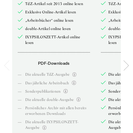
TdZ-Artikel seit 2013 online lesen
TdZ-Artikel se
Exklusive Online-Artikel lesen
Exklusive Onli
„Arbeitsbücher“ online lesen
„Arbeitsbücher
double-Artikel online lesen
double-Artikel
IXYPSILONZETT-Artikel online
IXYPSILONZET
lesen
lesen
PDF-Downloads
PDF-
—
Die aktuelle TdZ-Ausgabe
Die aktuelle 
—
Das jährliche Arbeitsbuch
Das jährliche 
—
Sonderpublikationen
Sonderpublika
—
Die aktuelle double-Ausgabe
Die aktuelle 
—
Persönliches Archiv mit allen bereits
Persönliches A
erworbenen Downloads
erworbenen D
—
Die aktuelle IXYPSILONZETT-
Die aktuelle
Ausgabe
Ausgabe