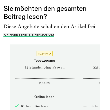
Sie möchten den gesamten
Beitrag lesen?
Diese Angebote schalten den Artikel frei:
ICH HABE BEREITS EINEN ZUGANG
TDZ+ PRO
Tageszugang
Stand
12 Stunden ohne Paywall
Zeitschrif
ab
5,99 €
5,9
Online lesen
Onli
Bücher online lesen
—
Bücher online 