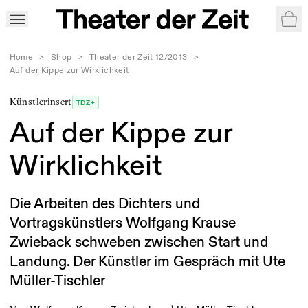
War
Home
>
Shop
>
Theater der Zeit 12/2013
>
Auf der Kippe zur Wirklichkeit
Künstlerinsert
TDZ+
Auf der Kippe zur
Wirklichkeit
Die Arbeiten des Dichters und
Vortragskünstlers Wolfgang Krause
Zwieback schweben zwischen Start und
Landung. Der Künstler im Gespräch mit Ute
Müller-Tischler