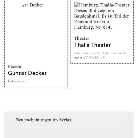
Theater
Thalia Theater
Foto
:
Andreas Praefcke, lizensiert
unter
CC BY-SA 3.0
Person
Gunnar Decker
Foto
:
privat
Neuerscheinungen im Verlag