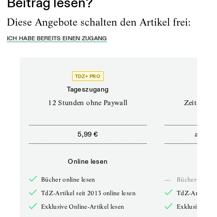
Beitrag lesen?
Diese Angebote schalten den Artikel frei:
ICH HABE BEREITS EINEN ZUGANG
TDZ+ PRO
Tageszugang
Stand
12 Stunden ohne Paywall
Zeitschrif
ab
5,99 €
5,9
Online lesen
Onli
Bücher online lesen
—
Bücher online 
TdZ-Artikel seit 2013 online lesen
TdZ-Artikel se
Exklusive Online-Artikel lesen
Exklusive Onli