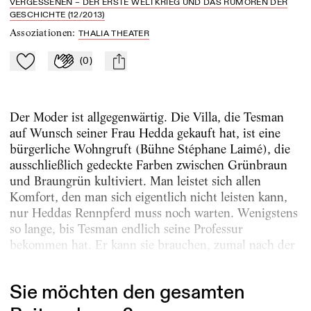
VERGESSENEN – DER ERSTE WELTKRIEG UND DAS RUMOREN DER
GESCHICHTE (12/2013)
Assoziationen
:
THALIA THEATER
(
0
)
Zu Mein-TdZ hinzufügen
Applaudieren
mail
Der Moder ist allgegenwärtig. Die Villa, die Tesman
auf Wunsch seiner Frau Hedda gekauft hat, ist eine
bürgerliche Wohngruft (Bühne Stéphane Laimé), die
ausschließlich gedeckte Farben zwischen Grünbraun
und Braungrün kultiviert. Man leistet sich allen
Komfort, den man sich eigentlich nicht leisten kann,
nur Heddas Rennpferd muss noch warten. Wenigstens
so lange, bis Tesman endlich seine Professur
bekommen hat. Er kann sie brauchen, zumal nach der
kostspieligen und das Ehepaar...
Sie möchten den gesamten