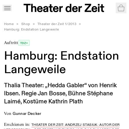
War
Home
>
Shop
>
Theater der Zeit 1/2013
>
Hamburg: Endstation Langeweile
Auftritt
TDZ+
Hamburg: Endstation
Langeweile
Thalia Theater: „Hedda Gabler“ von Henrik
Ibsen. Regie Jan Bosse, Bühne Stéphane
Laimé, Kostüme Kathrin Plath
von
Gunnar Decker
Erschienen in
:
THEATER DER ZEIT: ANDRZEJ STASIUK: AUTOR DER