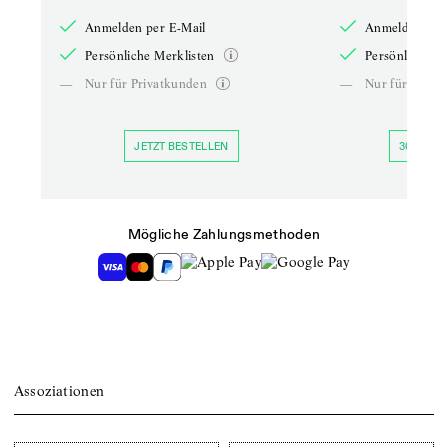
Anmelden per E-Mail
Anmelden per 
Persönliche Merklisten
Persönliche Me
—
Nur für Privatkunden
—
Nur für Priva
JETZT BESTELLEN
30 TAGE 
Mögliche Zahlungsmethoden
Assoziationen