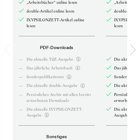
„Arbeitsbücher“ online lesen
„Arbeitsbücher
double-Artikel online lesen
double-Artikel
IXYPSILONZETT-Artikel online
IXYPSILONZET
lesen
lesen
PDF-Downloads
PDF-
—
Die aktuelle TdZ-Ausgabe
Die aktuelle 
—
Das jährliche Arbeitsbuch
Das jährliche 
—
Sonderpublikationen
Sonderpublika
—
Die aktuelle double-Ausgabe
Die aktuelle 
—
Persönliches Archiv mit allen bereits
Persönliches A
erworbenen Downloads
erworbenen D
—
Die aktuelle IXYPSILONZETT-
Die aktuelle
Ausgabe
Ausgabe
Sonstiges
So