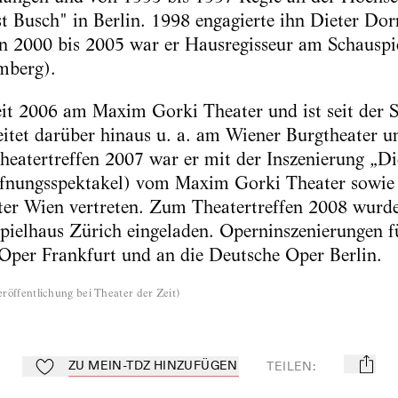
t Busch" in Berlin. 1998 engagierte ihn Dieter Do
 2000 bis 2005 war er Hausregisseur am Schausp
mberg).
seit 2006 am Maxim Gorki Theater und ist seit der 
eitet darüber hinaus u. a. am Wiener Burgtheater 
eatertreffen 2007 war er mit der Inszenierung „Di
fnungsspektakel) vom Maxim Gorki Theater sowie
ter Wien vertreten. Zum Theatertreffen 2008 wurde
ielhaus Zürich eingeladen. Operninszenierungen f
 Oper Frankfurt und an die Deutsche Oper Berlin.
röffentlichung bei Theater der Zeit
)
ZU MEIN-TDZ HINZUFÜGEN
TEILEN
:
mail
Zu Mein-TdZ hinzufügen