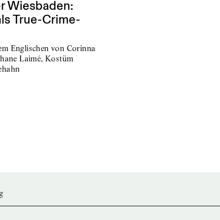
er Wiesbaden:
s True-Crime-
em Englischen von Corinna
éphane Laimé, Kostüm
aehahn
g