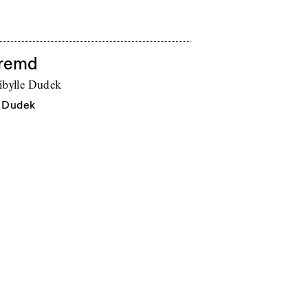
 fremd
ibylle Dudek
e Dudek