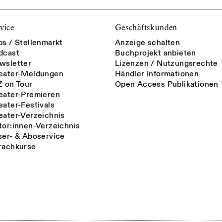
vice
Geschäftskunden
bs / Stellenmarkt
Anzeige schalten
dcast
Buchprojekt anbieten
wsletter
Lizenzen / Nutzungsrechte
eater-Meldungen
Händler Informationen
Z on Tour
Open Access Publikationen
eater-Premieren
eater-Festivals
eater-Verzeichnis
tor:innen-Verzeichnis
ser- & Aboservice
rachkurse