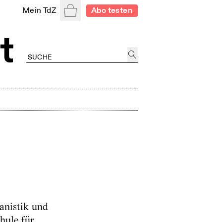
Warenkorb
Mein TdZ
Abo testen
anistik und
hule für