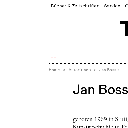
Bücher & Zeitschriften
Service
G
++
Home
>
Autor:innen
>
Jan Bosse
Jan Bos
geboren 1969 in Stutt
Kunstgeschichte in E