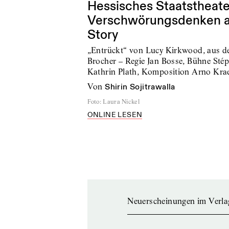
Hessisches Staatstheat
Verschwörungsdenken al
Story
„Entrückt“ von Lucy Kirkwood, aus d
Brocher – Regie Jan Bosse, Bühne St
Kathrin Plath, Komposition Arno Kr
von
Shirin Sojitrawalla
Foto
:
Laura Nickel
ONLINE LESEN
Neuerscheinungen im Verla