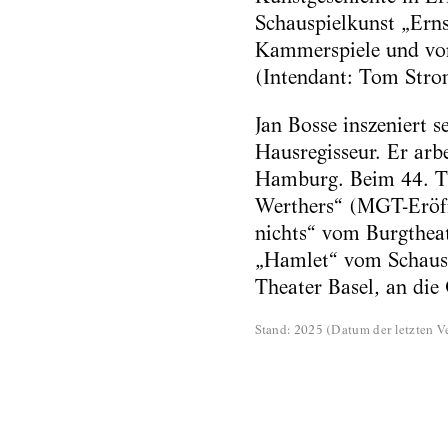
Schauspielkunst „Erns
Kammerspiele und von
(Intendant: Tom Stro
Jan Bosse inszeniert 
Hausregisseur. Er arb
Hamburg. Beim 44. Th
Werthers“ (MGT-Eröf
nichts“ vom Burgthea
„Hamlet“ vom Schausp
Theater Basel, an die
Stand
:
2025
(
Datum der letzten Ve