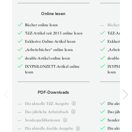
Online lesen
Onli
Bücher online lesen
—
Bücher online 
TdZ-Artikel seit 2013 online lesen
TdZ-Artikel se
Exklusive Online-Artikel lesen
Exklusive Onli
„Arbeitsbücher“ online lesen
„Arbeitsbücher
double-Artikel online lesen
double-Artikel
IXYPSILONZETT-Artikel online
IXYPSILONZET
lesen
lesen
PDF-Downloads
PDF-
—
Die aktuelle TdZ-Ausgabe
Die aktuelle 
—
Das jährliche Arbeitsbuch
Das jährliche 
—
Sonderpublikationen
Sonderpublika
—
Die aktuelle double-Ausgabe
Die aktuelle 