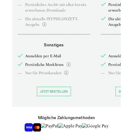
—
Persönliches Archiv mit allen bereits
Persönliches A
erworbenen Downloads
erworbenen D
—
Die aktuelle IXYPSILONZETT-
Die aktuelle
Ausgabe
Ausgabe
Sonstiges
So
Anmelden per E-Mail
Anmelden per 
Persönliche Merklisten
Persönliche Me
—
Nur für Privatkunden
—
Nur für Priva
JETZT BESTELLEN
30 TAGE 
Mögliche Zahlungsmethoden