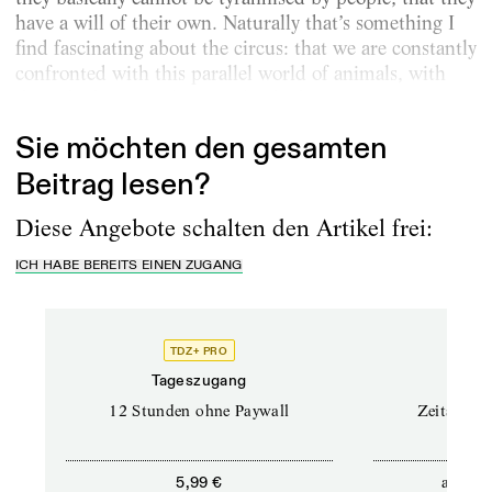
have a will of their own. ­Naturally that’s something I
find fascinating about the circus: that we are constantly
confronted with this ­parallel world of animals, with
that which cannot be tamed, which cannot...
Sie möchten den gesamten
Beitrag lesen?
Diese Angebote schalten den Artikel frei:
ICH HABE BEREITS EINEN ZUGANG
TDZ+ PRO
Tageszugang
Stand
12 Stunden ohne Paywall
Zeitschrif
ab
5,99 €
5,9