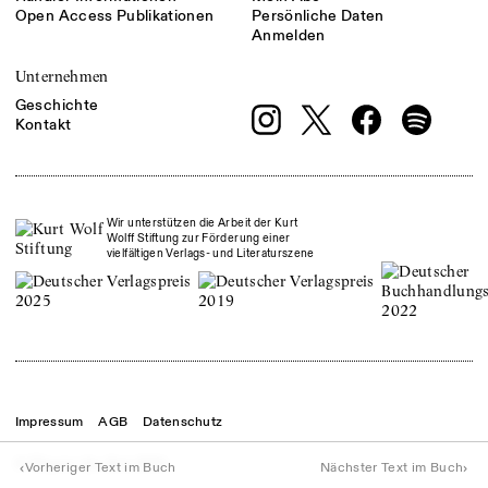
Open Access Publikationen
Persönliche Daten
Anmelden
Unternehmen
Geschichte
Kontakt
Wir unterstützen die Arbeit der Kurt
Wolff Stiftung zur Förderung einer
vielfältigen Verlags- und Literaturszene
Impressum
AGB
Datenschutz
© Theater der Zeit
2026
‹
›
Vorheriger Text im Buch
Nächster Text im Buch