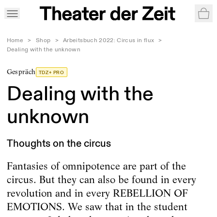
War
Home
>
Shop
>
Arbeitsbuch 2022: Circus in flux
>
Dealing with the unknown
Gespräch
TDZ+ PRO
Dealing with the
unknown
Thoughts on the circus
Fantasies of omnipotence are part of the
circus. But they can also be found in every
revolution and in every REBELLION OF
EMOTIONS. We saw that in the student