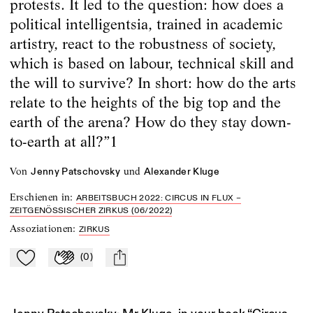
protests. It led to the question: how does a
political intelligentsia, trained in academic
artistry, react to the robustness of society,
which is based on labour, technical skill and
the will to survive? In short: how do the arts
relate to the heights of the big top and the
earth of the arena? How do they stay down-
to-earth at all?”1
von
und
Jenny Patschovsky
Alexander Kluge
Erschienen in
:
ARBEITSBUCH 2022: CIRCUS IN FLUX –
ZEITGENÖSSISCHER ZIRKUS (06/2022)
Assoziationen
:
ZIRKUS
(
0
)
Zu Mein-TdZ hinzufügen
Applaudieren
mail