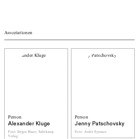
Assoziationen
Person
Person
Alexander Kluge
Jenny Patschovsky
Foto
:
Jürgen Bauer, Suhrkamp
Foto
:
André Symann
Verlag