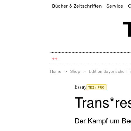
Bücher & Zeitschriften
Service
G
++
Home
>
Shop
>
Edition Bayerische T
Essay
TDZ+ PRO
Trans*re
Der Kampf um Beg