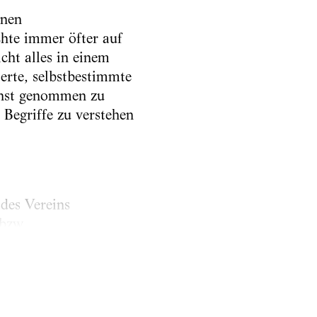
onen
hte immer öfter auf
cht alles in einem
erte, selbstbestimmte
ernst genommen zu
 Begriffe zu verstehen
des Vereins
bzw.
hlen kontinuierlich: