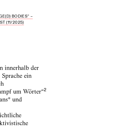
E(D) BODIES“ –
 (11/2025)
n innerhalb der
 Sprache ein
ch
2
Kampf um Wörter“
rans* und
ichtliche
tivistische