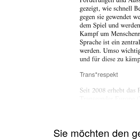
gezeigt, wie schnell B
gegen sie gewendet w
dem Spiel und werden 
Kampf um Menschenrech
Sprache ist ein zentr
werden. Umso wichtige
und für diese zu kämp
Trans*respekt
Seit 2008 erhebt das
Transgender Europe (
geschlechtervielfältig
Von 2008...
Sie möchten den g