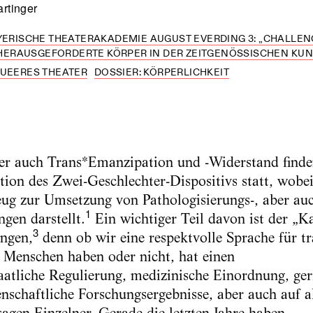
rtinger
YERISCHE THEATERAKADEMIE AUGUST EVERDING 3: „CHALLENG
RAUSGEFORDERTE KÖRPER IN DER ZEITGENÖSSISCHEN KUNST
QUEERES THEATER
DOSSIER: KÖRPERLICHKEIT
ber auch Trans*Emanzipation und -Widerstand finde
on des Zwei-Geschlechter-Dispositivs statt, wobei
ug zur Umsetzung von Pathologisierungs-, aber au
1
gen darstellt.
Ein wichtiger Teil davon ist der „
3
ngen,
denn ob wir eine respektvolle Sprache für t
ge Menschen haben oder nicht, hat einen
taatliche Regulierung, medizinische Einordnung, ger
nschaftliche Forschungsergebnisse, aber auch auf ak
gen Einzelner. Gerade die letzten Jahre haben