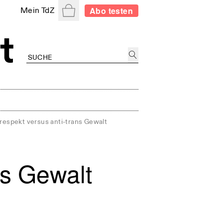
Warenkorb
Abo testen
Mein TdZ
respekt versus anti-trans Gewalt
ns Gewalt