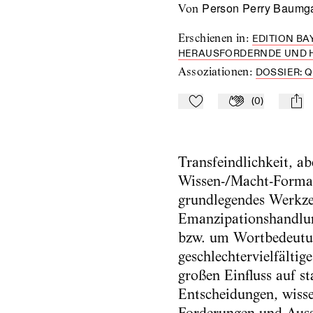
Person Perry Baumga
von
Erschienen in
:
EDITION BA
HERAUSFORDERNDE UND HE
Assoziationen
:
DOSSIER: 
(
0
)
Zu Mein-TdZ hinzufügen
Applaudieren
mail
Transfeindlichkeit, a
Wissen-/Macht-Formati
grundlegendes Werkze
Emanzipationshandlun
bzw. um Wortbedeutu
geschlechtervielfälti
großen Einfluss auf s
Entscheidungen, wisse
Forderungen und Aussa