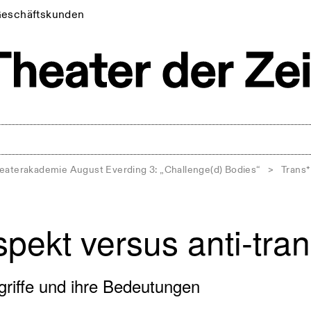
eschäftskunden
heaterakademie August Everding 3: „Challenge(d) Bodies“
>
Trans*
spekt versus anti-tra
riffe und ihre Bedeutungen