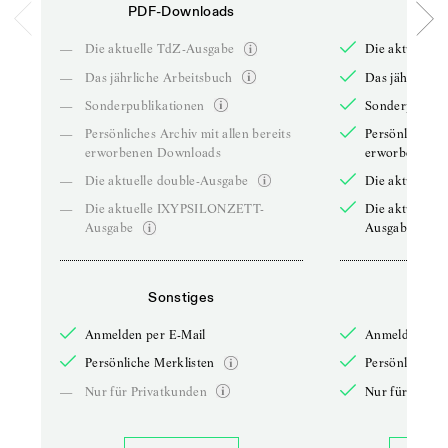
PDF-Downloads
PDF-
—
Die aktuelle TdZ-Ausgabe
Die aktuelle 
—
Das jährliche Arbeitsbuch
Das jährliche 
—
Sonderpublikationen
Sonderpublika
—
Persönliches Archiv mit allen bereits
Persönliches A
erworbenen Downloads
erworbenen D
—
Die aktuelle double-Ausgabe
Die aktuelle 
—
Die aktuelle IXYPSILONZETT-
Die aktuelle
Ausgabe
Ausgabe
Sonstiges
So
Anmelden per E-Mail
Anmelden per 
Persönliche Merklisten
Persönliche Me
—
Nur für Privatkunden
Nur für Priva