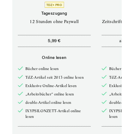
TDZ+ PRO
TD
Tageszugang
Prof
12 Stunden ohne Paywall
Zeitschriften un
ab
5,99 €
12,5
Online lesen
Onli
Bücher online lesen
Bücher online 
TdZ-Artikel seit 2013 online lesen
TdZ-Artikel se
Exklusive Online-Artikel lesen
Exklusive Onli
„Arbeitsbücher“ online lesen
„Arbeitsbücher
double-Artikel online lesen
double-Artikel
IXYPSILONZETT-Artikel online
IXYPSILONZET
lesen
lesen