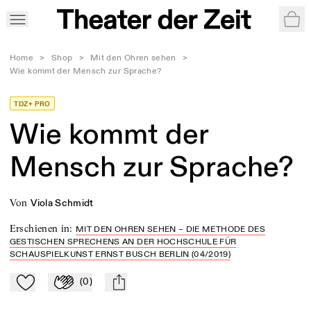
War
Home
>
Shop
>
Mit den Ohren sehen
>
Wie kommt der Mensch zur Sprache?
TDZ+ PRO
Wie kommt der
Mensch zur Sprache?
von
Viola Schmidt
Erschienen in
:
MIT DEN OHREN SEHEN – DIE METHODE DES
GESTISCHEN SPRECHENS AN DER HOCHSCHULE FÜR
SCHAUSPIELKUNST ERNST BUSCH BERLIN (04/2019)
(
0
)
Zu Mein-TdZ hinzufügen
Applaudieren
mail