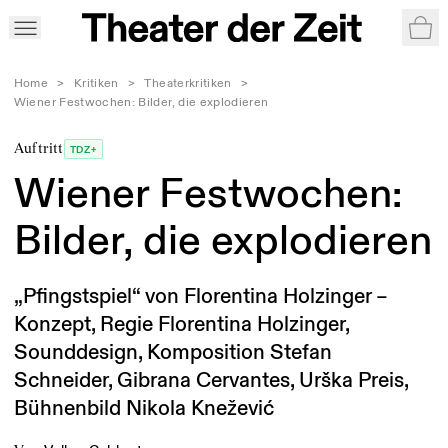
War
Home
>
Kritiken
>
Theaterkritiken
>
Wiener Festwochen: Bilder, die explodieren
Auftritt
TDZ+
Wiener Festwochen:
Bilder, die explodieren
„Pfingstspiel“ von Florentina Holzinger –
Konzept, Regie Florentina Holzinger,
Sounddesign, Komposition Stefan
Schneider, Gibrana Cervantes, Urška Preis,
Bühnenbild Nikola Knežević