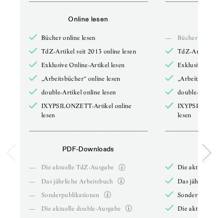
Online lesen
Onli
Bücher online lesen
—
Bücher online 
TdZ-Artikel seit 2013 online lesen
TdZ-Artikel se
Exklusive Online-Artikel lesen
Exklusive Onli
„Arbeitsbücher“ online lesen
„Arbeitsbücher
double-Artikel online lesen
double-Artikel
IXYPSILONZETT-Artikel online
IXYPSILONZET
lesen
lesen
PDF-Downloads
PDF-
—
Die aktuelle TdZ-Ausgabe
Die aktuelle 
—
Das jährliche Arbeitsbuch
Das jährliche 
—
Sonderpublikationen
Sonderpublika
—
Die aktuelle double-Ausgabe
Die aktuelle 