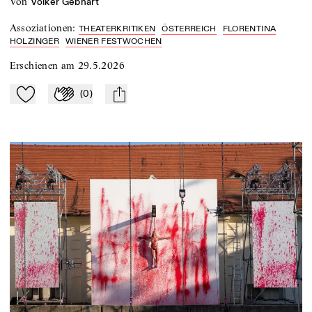
von
Volker Gebhart
Assoziationen
:
THEATERKRITIKEN
ÖSTERREICH
FLORENTINA
HOLZINGER
WIENER FESTWOCHEN
Erschienen am
29.5.2026
(
0
)
Zu Mein-TdZ hinzufügen
Applaudieren
mail