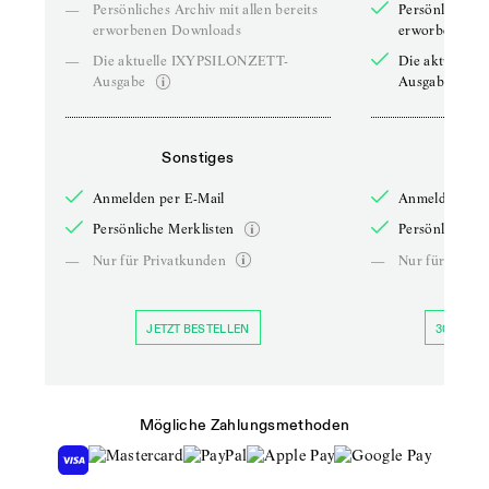
—
Persönliches Archiv mit allen bereits
Persönliches A
erworbenen Downloads
erworbenen D
—
Die aktuelle IXYPSILONZETT-
Die aktuelle
Ausgabe
Ausgabe
Sonstiges
So
Anmelden per E-Mail
Anmelden per 
Persönliche Merklisten
Persönliche Me
—
Nur für Privatkunden
—
Nur für Priva
JETZT BESTELLEN
30 TAGE 
Mögliche Zahlungsmethoden