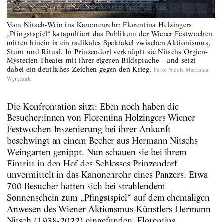
Vom Nitsch-Wein ins Kanonenrohr: Florentina Holzingers
„Pfingstspiel“ katapultiert das Publikum der Wiener Festwochen
mitten hinein in ein radikales Spektakel zwischen Aktionismus,
Stunt und Ritual. In Prinzendorf verknüpft sie Nitschs Orgien-
Mysterien-Theater mit ihrer eigenen Bildsprache – und setzt
dabei ein deutliches Zeichen gegen den Krieg.
Foto
:
Nicole Marianna
Wytyczak
Die Konfrontation sitzt: Eben noch haben die
Besucher:innen von Florentina Holzingers Wiener
Festwochen Inszenierung bei ihrer Ankunft
beschwingt an einem Becher aus Hermann Nitschs
Weingarten genippt. Nun schauen sie bei ihrem
Eintritt in den Hof des Schlosses Prinzendorf
unvermittelt in das Kanonenrohr eines Panzers. Etwa
700 Besucher hatten sich bei strahlendem
Sonnenschein zum „Pfingstspiel“ auf dem ehemaligen
Anwesen des Wiener Aktionsmus-Künstlers Hermann
Nitsch (1938-2022) eingefunden. Florentina