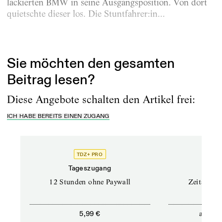
lackierten BMW in seine Ausgangsposition. Von dort
quietschte dieser los. Die Stuntfahrer:in...
Erschienen am
29.5.2026
Sie möchten den gesamten
Beitrag lesen?
Diese Angebote schalten den Artikel frei:
ICH HABE BEREITS EINEN ZUGANG
TDZ+ PRO
Tageszugang
Stand
12 Stunden ohne Paywall
Zeitschrif
ab
5,99 €
5,9