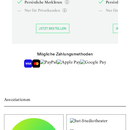
Persönliche Merklisten
Persönliche Me
—
Nur für Privatkunden
—
Nur für Priva
JETZT BESTELLEN
30 TAGE 
Mögliche Zahlungsmethoden
Assoziationen