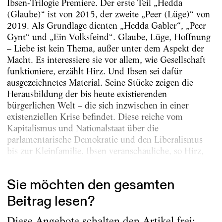
Ibsen-Trilogie Premiere. Der erste Teil „Hedda
(Glaube)“ ist von 2015, der zweite „Peer (Lüge)“ von
2019. Als Grundlage dienten „Hedda Gabler“, „Peer
Gynt“ und „Ein Volksfeind“. Glaube, Lüge, Hoffnung
– Liebe ist kein Thema, außer unter dem Aspekt der
Macht. Es interessiere sie vor allem, wie Gesellschaft
funktioniere, erzählt Hirz. Und Ibsen sei dafür
ausgezeichnetes Material. Seine Stücke zeigen die
Heraus­bildung der bis heute existierenden
bürgerlichen Welt – die sich inzwischen in einer
existenziellen Krise befindet. Diese reiche vom
Kapitalismus und Nationalstaat über die
parlamentarische Demokratie und den Liberalismus
bis zur Kleinfamilie. Ibsen veranschauliche, so Hirz,
die Wechselwirkung zwischen Mensch...
Sie möchten den gesamten
Beitrag lesen?
Diese Angebote schalten den Artikel frei: