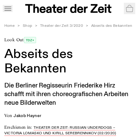
War
Home
>
Shop
>
Theater der Zeit 3/2020
>
Abseits des Bekannten
Look Out
TDZ+
Abseits des
Bekannten
Die Berliner Regisseurin Friederike Hirz
schafft mit ihren choreografischen Arbeiten
neue Bilderwelten
von
Jakob Hayner
Erschienen in
:
THEATER DER ZEIT: RUSSIAN UNDERDOGS –
VICTORIA LOMASKO UND KIRILL SEREBRENNIKOV (02/2020)