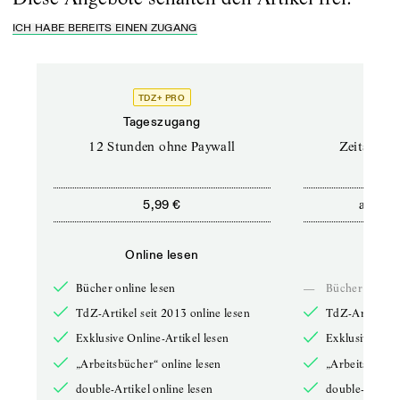
ICH HABE BEREITS EINEN ZUGANG
TDZ+ PRO
Tageszugang
Stand
12 Stunden ohne Paywall
Zeitschrif
ab
5,99 €
5,9
Online lesen
Onli
Bücher online lesen
—
Bücher online 
TdZ-Artikel seit 2013 online lesen
TdZ-Artikel se
Exklusive Online-Artikel lesen
Exklusive Onli
„Arbeitsbücher“ online lesen
„Arbeitsbücher
double-Artikel online lesen
double-Artikel