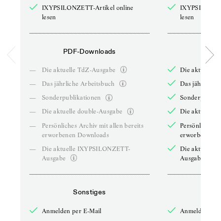
IXYPSILONZETT-Artikel online
IXYPSILONZET
lesen
lesen
PDF-Downloads
PDF-
—
Die aktuelle TdZ-Ausgabe
Die aktuelle 
—
Das jährliche Arbeitsbuch
Das jährliche 
—
Sonderpublikationen
Sonderpublika
—
Die aktuelle double-Ausgabe
Die aktuelle 
—
Persönliches Archiv mit allen bereits
Persönliches A
erworbenen Downloads
erworbenen D
—
Die aktuelle IXYPSILONZETT-
Die aktuelle
Ausgabe
Ausgabe
Sonstiges
So
Anmelden per E-Mail
Anmelden per 