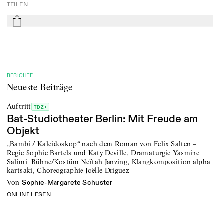
TEILEN
:
mail
BERICHTE
Neueste Beiträge
Auftritt
TDZ+
Bat-Studiotheater Berlin: Mit Freude am
Objekt
„Bambi / Kaleidoskop“ nach dem Roman von Felix Salten –
Regie Sophie Bartels und Katy Deville, Dramaturgie Yasmine
Salimi, Bühne/Kostüm Neïtah Janzing, Klangkomposition alpha
kartsaki, Choreographie Joëlle Driguez
von
Sophie-Margarete Schuster
ONLINE LESEN