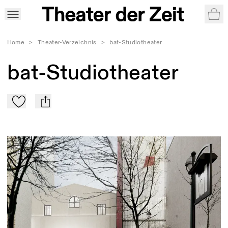
War
Home
>
Theater-Verzeichnis
>
bat-Studiotheater
bat-Studiotheater
Zu Mein-TdZ hinzufügen
mail