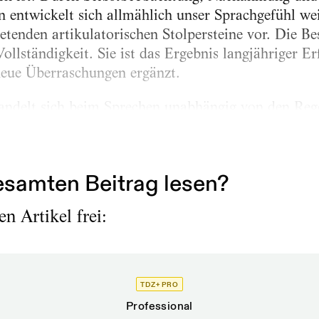
 entwickelt sich allmählich unser Sprachgefühl weite
retenden artikulatorischen Stolpersteine vor. Die B
ollständigkeit. Sie ist das Ergebnis langjähriger E
eue Überraschungen ergänzt.
andelt sich beim Sprechen unabhängig von den Reg
s dem /Könik/ wird ein /Könich/ [k'ø:nıç] auch in
εs k'ø:nıçs]....
samten Beitrag lesen?
n Artikel frei:
TDZ+ PRO
Professional