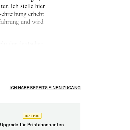
r. Ich stelle hier
eschreibung erhebt
rfahrung und wird
eln der deutschen
 der Flexion zu des
ICH HABE BEREITS EINEN ZUGANG
TDZ+ PRO
Upgrade für Printabonnenten