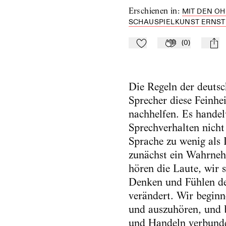
Erschienen in
:
MIT DEN O
SCHAUSPIELKUNST ERNST B
(
0
)
Zu Mein-TdZ hinzufügen
Applaudieren
mail
Die Regeln der deutsc
Sprecher diese Feinhe
nachhelfen. Es handel
Sprechverhalten nicht
Sprache zu wenig als 
zunächst ein Wahrneh
hören die Laute, wir s
Denken und Fühlen den
verändert. Wir beginn
und auszuhören, und b
und Handeln verbunde