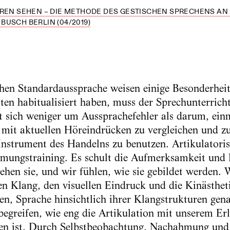
HREN SEHEN – DIE METHODE DES GESTISCHEN SPRECHENS AN
USCH BERLIN (04/2019)
hen Standardaussprache weisen einige Besonderheite
iten habitualisiert haben, muss der Sprechunterric
t sich weniger um Aussprachefehler als darum, einm
 mit aktuellen Höreindrücken zu vergleichen und z
Instrument des Handelns zu benutzen. Artikulatoris
mungstraining. Es schult die Aufmerksamkeit und 
ehen sie, und wir fühlen, wie sie gebildet werden. 
 Klang, den visuellen Eindruck und die Kinästhet
en, Sprache hinsichtlich ihrer Klangstrukturen ge
egreifen, wie eng die Artikulation mit unserem Er
n ist. Durch Selbstbeobachtung, Nachahmung und s