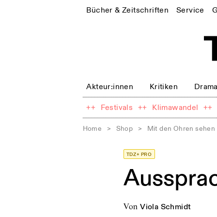
Bücher & Zeitschriften
Service
G
Akteur:innen
Kritiken
Drama
++
Festivals
++
Klimawandel
++
Home
>
Shop
>
Mit den Ohren sehen
TDZ+ PRO
Aussprac
von
Viola Schmidt