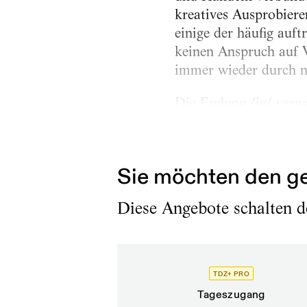
kreatives Ausprobieren
einige der häufig auft
keinen Anspruch auf V
immer wieder durch n
Die Endung /ig/ verw
Auslautverhärtung. Au
Königs neue Kleider [d
Sie möchten den ge
Diese Angebote schalten de
TDZ+ PRO
Tageszugang