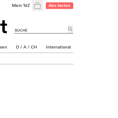
Warenkorb
Mein TdZ
Abo testen
ssen
D / A / CH
International