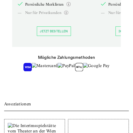
Persönliche Merklisten
Persönliche Me
—
Nur für Privatkunden
—
Nur für Priva
JETZT BESTELLEN
30 TAGE 
Mögliche Zahlungsmethoden
Assoziationen