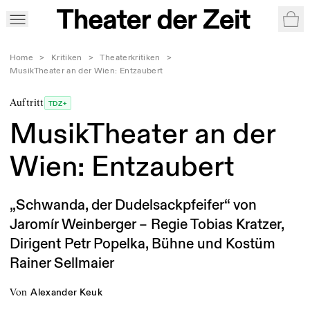
War
Home
>
Kritiken
>
Theaterkritiken
>
MusikTheater an der Wien: Entzaubert
Auftritt
TDZ+
MusikTheater an der
Wien: Entzaubert
„Schwanda, der Dudelsackpfeifer“ von
Jaromír Weinberger – Regie Tobias Kratzer,
Dirigent Petr Popelka, Bühne und Kostüm
Rainer Sellmaier
von
Alexander Keuk