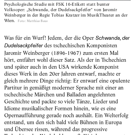
Psychologische Studie mit FSK 16-Etikett statt bunter
Volksoper: „Schwanda, der Dudelsackpfeifer" von Jaromír
Weinberger in der Regie Tobias Kratzer im MusikTheater an der
Wien.
Foto
:
Matthias Baus
Was für ein Wurf! Jedem, der die Oper
Schwanda, der
des tschechischen Komponisten
Dudelsackpfeifer
Jaromìr Weinberger (1896-1967) zum ersten Mal
hört, entfährt wohl dieser Satz. Als der in Tschechien
und später auch in den USA wirkende Komponist
dieses Werk in den 20er Jahren entwarf, machte er
gleich mehrere Dinge richtig: Er entwarf eine opulente
Partitur in gemäßigt moderner Sprache mit einer an
tschechische Märchen und Balladen angelehnten
Geschichte und packte so viele Tänze, Lieder und
Idiome musikalischer Formen hinein, wie es eine
Opernaufführung gerade noch aushält. Ein Welterfolg
entstand, um den sich bald viele Bühnen in Europa
und Übersee rissen, während das progressive