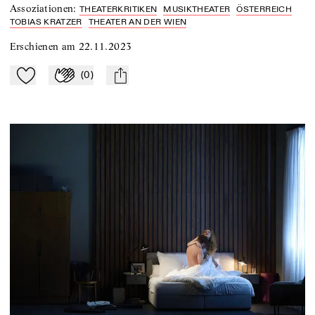
Assoziationen
:
THEATERKRITIKEN
MUSIKTHEATER
ÖSTERREICH
TOBIAS KRATZER
THEATER AN DER WIEN
Erschienen am
22.11.2023
(
0
)
Zu Mein-TdZ hinzufügen
Applaudieren
mail