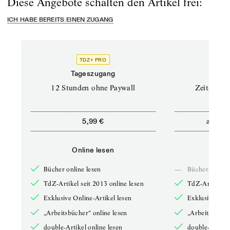
Diese Angebote schalten den Artikel frei:
ICH HABE BEREITS EINEN ZUGANG
TDZ+ PRO
Tageszugang
Stand
12 Stunden ohne Paywall
Zeitschrif
ab
5,99 €
5,9
Online lesen
Onli
Bücher online lesen
—
Bücher online 
TdZ-Artikel seit 2013 online lesen
TdZ-Artikel se
Exklusive Online-Artikel lesen
Exklusive Onli
„Arbeitsbücher“ online lesen
„Arbeitsbücher
double-Artikel online lesen
double-Artikel