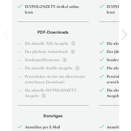
IXYPSILONZETT-Artikel online
IXYPSILONZET
lesen
lesen
PDF-Downloads
PDF-
—
Die aktuelle TdZ-Ausgabe
Die aktuelle 
—
Das jährliche Arbeitsbuch
Das jährliche 
—
Sonderpublikationen
Sonderpublika
—
Die aktuelle double-Ausgabe
Die aktuelle 
—
Persönliches Archiv mit allen bereits
Persönliches A
erworbenen Downloads
erworbenen D
—
Die aktuelle IXYPSILONZETT-
Die aktuelle
Ausgabe
Ausgabe
Sonstiges
So
Anmelden per E-Mail
Anmelden per 