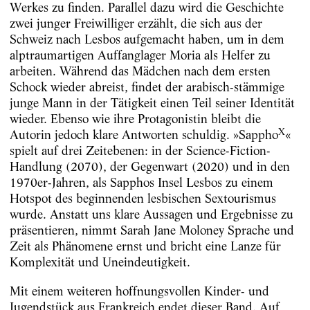
Werkes zu finden. Parallel dazu wird die Geschichte
zwei junger Freiwilliger erzählt, die sich aus der
Schweiz nach Lesbos aufgemacht haben, um in dem
alptraumartigen Auffanglager Moria als Helfer zu
arbeiten. Während das Mädchen nach dem ersten
Schock wieder abreist, findet der arabisch-stämmige
junge Mann in der Tätigkeit einen Teil seiner Identität
wieder. Ebenso wie ihre Protagonistin bleibt die
X
Autorin jedoch klare Antworten schuldig. »Sappho
«
spielt auf drei Zeitebenen: in der Science-Fiction-
Handlung (2070), der Gegenwart (2020) und in den
1970er-Jahren, als Sapphos Insel Lesbos zu einem
Hotspot des beginnenden lesbischen Sextourismus
wurde. Anstatt uns klare Aussagen und Ergebnisse zu
präsentieren, nimmt Sarah Jane Moloney Sprache und
Zeit als Phänomene ernst und bricht eine Lanze für
Komplexität und Uneindeutigkeit.
Mit einem weiteren hoffnungsvollen Kinder- und
Jugendstück aus Frankreich endet dieser Band. Auf