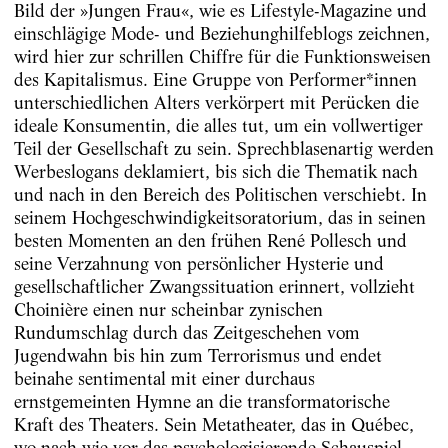
Bild der »Jungen Frau«, wie es Lifestyle-Magazine und
einschlägige Mode- und Beziehunghilfeblogs zeichnen,
wird hier zur schrillen Chiffre für die Funktionsweisen
des Kapitalismus. Eine Gruppe von Performer*innen
unterschiedlichen Alters verkörpert mit Perücken die
ideale Konsumentin, die alles tut, um ein vollwertiger
Teil der Gesellschaft zu sein. Sprechblasenartig werden
Werbeslogans deklamiert, bis sich die Thematik nach
und nach in den Bereich des Politischen verschiebt. In
seinem Hochgeschwindigkeitsoratorium, das in seinen
besten Momenten an den frühen René Pollesch und
seine Verzahnung von persönlicher Hysterie und
gesellschaftlicher Zwangssituation erinnert, vollzieht
Choinière einen nur scheinbar zynischen
Rundumschlag durch das Zeitgeschehen vom
Jugendwahn bis hin zum Terrorismus und endet
beinahe sentimental mit einer durchaus
ernstgemeinten Hymne an die transformatorische
Kraft des Theaters. Sein Metatheater, das in Québec,
wo nach wie vor das psychologisierende Schauspiel