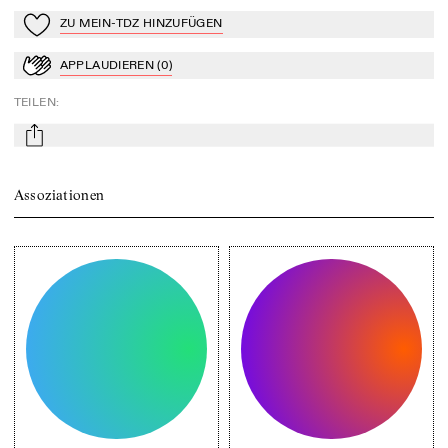
ZU MEIN-TDZ HINZUFÜGEN
Zu Mein-TdZ hinzufügen
APPLAUDIEREN
(
0
)
Applaudieren
TEILEN
:
mail
Assoziationen