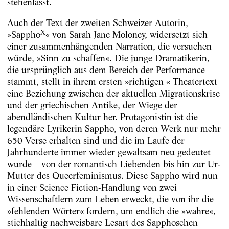
stehenlässt.
Auch der Text der zweiten Schweizer Autorin,
X
»Sappho
« von Sarah Jane Moloney, widersetzt sich
einer zusammenhängenden Narration, die versuchen
würde, »Sinn zu schaffen«. Die junge Dramatikerin,
die ursprünglich aus dem Bereich der Performance
stammt, stellt in ihrem ersten »richtigen « Theatertext
eine Beziehung zwischen der aktuellen Migrationskrise
und der griechischen Antike, der Wiege der
abendländischen Kultur her. Protagonistin ist die
legendäre Lyrikerin Sappho, von deren Werk nur mehr
650 Verse erhalten sind und die im Laufe der
Jahrhunderte immer wieder gewaltsam neu gedeutet
wurde – von der romantisch Liebenden bis hin zur Ur-
Mutter des Queerfeminismus. Diese Sappho wird nun
in einer Science Fiction-Handlung von zwei
Wissenschaftlern zum Leben erweckt, die von ihr die
»fehlenden Wörter« fordern, um endlich die »wahre«,
stichhaltig nachweisbare Lesart des Sapphoschen