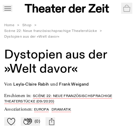
War
Home
>
Shop
>
Scène 22: Neue französischsprachige Theaterstücke
>
Dystopien aus der »Welt davor«
Dystopien aus der
»Welt davor«
von
und
Leyla-Claire Rabih
Frank Weigand
Erschienen in
:
SCÈNE 22: NEUE FRANZÖSISCHSPRACHIGE
THEATERSTÜCKE (09/2020)
Assoziationen
:
EUROPA
DRAMATIK
(
0
)
Zu Mein-TdZ hinzufügen
Applaudieren
mail