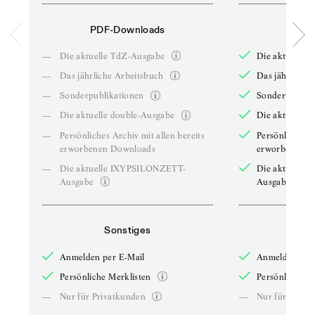
PDF-Downloads
PDF-
—
Die aktuelle TdZ-Ausgabe
Die aktuelle 
—
Das jährliche Arbeitsbuch
Das jährliche 
—
Sonderpublikationen
Sonderpublika
—
Die aktuelle double-Ausgabe
Die aktuelle 
—
Persönliches Archiv mit allen bereits
Persönliches A
erworbenen Downloads
erworbenen D
—
Die aktuelle IXYPSILONZETT-
Die aktuelle
Ausgabe
Ausgabe
Sonstiges
So
Anmelden per E-Mail
Anmelden per 
Persönliche Merklisten
Persönliche Me
—
Nur für Privatkunden
—
Nur für Priva