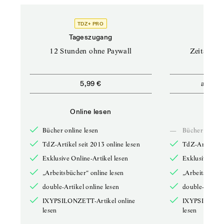
TDZ+ PRO
Tageszugang
Stand
12 Stunden ohne Paywall
Zeitschrif
ab
5,99 €
5,9
Online lesen
Onli
Bücher online lesen
—
Bücher online 
TdZ-Artikel seit 2013 online lesen
TdZ-Artikel se
Exklusive Online-Artikel lesen
Exklusive Onli
„Arbeitsbücher“ online lesen
„Arbeitsbücher
double-Artikel online lesen
double-Artikel
IXYPSILONZETT-Artikel online
IXYPSILONZET
lesen
lesen