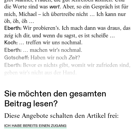
die Worte sind was
. Aber, so ein Gespräch ist für
wert
mich, Michael – ich übertreibe nicht … Ich kann nur
öh, öh, öh …
Wir probieren’s. Ich mach dann was draus, das
Eberth:
zeig ich dir, und wenn du sagst, es ist scheiße …
… treffen wir uns nochmal.
Koch:
… machen wir’s nochmal.
Eberth:
Haben wir noch
?
Gotscheff:
Zeit
Bevor es nichts gibt, womit wir zufrieden sind,
Eberth:
geben wir’s nicht aus der Hand.
Wir treffen uns ja...
Koch:
Sie möchten den gesamten
Beitrag lesen?
Diese Angebote schalten den Artikel frei:
ICH HABE BEREITS EINEN ZUGANG