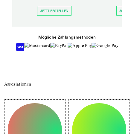
JETZT BESTELLEN
30 TAGE 
Mögliche Zahlungsmethoden
Assoziationen