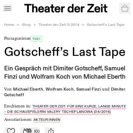
War
Home
>
Shop
>
Theater der Zeit 5/2014
>
Gotscheff’s Last Tape
Protagonisten
TDZ+
Gotscheff’s Last Tape
Ein Gespräch mit Dimiter Gotscheff, Samuel
Finzi und Wolfram Koch von Michael Eberth
von
,
,
und
Michael Eberth
Wolfram Koch
Samuel Finzi
Dimiter
Gotscheff
Erschienen in
:
THEATER DER ZEIT: FÜR EINE KURZE, LANGE MINUTE
– DIE SCHAUSPIELERIN VALERY TSCHEPLANOWA (04/2014)
Assoziationen
:
AKTEUR:INNEN
(
0
)