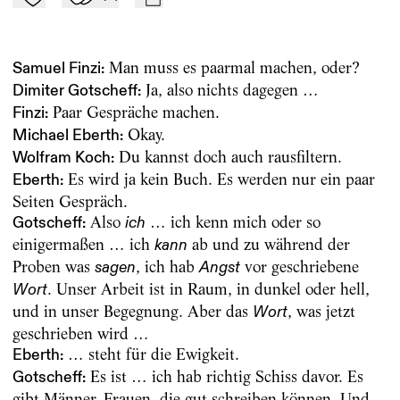
Zu Mein-TdZ hinzufügen
Applaudieren
mail
Man muss es paarmal machen, oder?
Samuel Finzi:
Ja, also nichts dagegen …
Dimiter Gotscheff:
Paar Gespräche machen.
Finzi:
Okay.
Michael Eberth:
Du kannst doch auch rausfiltern.
Wolfram Koch:
Es wird ja kein Buch. Es werden nur ein paar
Eberth:
Seiten Gespräch.
Also
… ich kenn mich oder so
Gotscheff:
ich
einigermaßen … ich
ab und zu während der
kann
Proben was
, ich hab
vor geschriebene
sagen
Angst
. Unser Arbeit ist in Raum, in dunkel oder hell,
Wort
und in unser Begegnung. Aber das
, was jetzt
Wort
geschrieben wird …
… steht für die Ewigkeit.
Eberth:
Es ist … ich hab richtig Schiss davor. Es
Gotscheff:
gibt Männer, Frauen, die gut schreiben können. Und