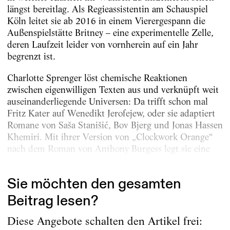
längst bereitlag. Als Regie­assis­tentin am Schauspiel
Köln leitet sie ab 2016 in einem Vierergespann die
Außenspielstätte Britney – eine experimentelle Zelle,
deren Laufzeit leider von vornherein auf ein Jahr
begrenzt ist.
Charlotte Sprenger löst chemische Reaktionen
zwischen eigenwilligen Texten aus und verknüpft weit
auseinanderliegende Universen: Da trifft schon mal
Fritz Kater auf Wenedikt Jerofejew, oder sie adaptiert
Romane von Saša Stanišić, Bov Bjerg und Jonas Hassen
Khemiri. Mit ihrer Version von „Clockwork Orange“
nach dem Roman von Anthony Burgess legt sie eine
Punktlandung am...
Sie möchten den gesamten
Beitrag lesen?
Diese Angebote schalten den Artikel frei: