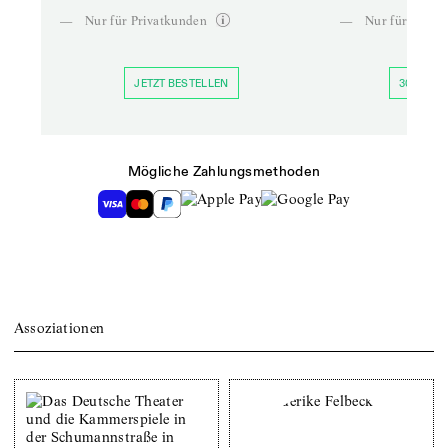
—
Nur für Privatkunden
—
Nur für Priva
JETZT BESTELLEN
30 TAGE 
Mögliche Zahlungsmethoden
Assoziationen