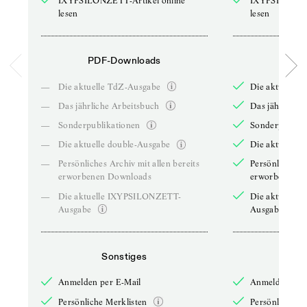
IXYPSILONZETT-Artikel online
IXYPSILONZET
lesen
lesen
PDF-Downloads
PDF-
—
Die aktuelle TdZ-Ausgabe
Die aktuelle 
—
Das jährliche Arbeitsbuch
Das jährliche 
—
Sonderpublikationen
Sonderpublika
—
Die aktuelle double-Ausgabe
Die aktuelle 
—
Persönliches Archiv mit allen bereits
Persönliches A
erworbenen Downloads
erworbenen D
—
Die aktuelle IXYPSILONZETT-
Die aktuelle
Ausgabe
Ausgabe
Sonstiges
So
Anmelden per E-Mail
Anmelden per 
Persönliche Merklisten
Persönliche Me