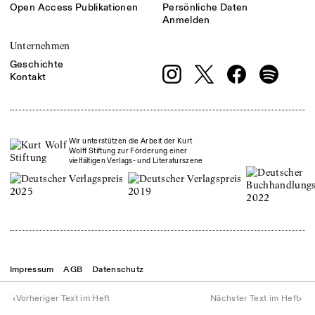
Open Access Publikationen
Persönliche Daten
Anmelden
Unternehmen
Geschichte
Kontakt
Wir unterstützen die Arbeit der Kurt
Wolff Stiftung zur Förderung einer
vielfältigen Verlags- und Literaturszene
Impressum
AGB
Datenschutz
© Theater der Zeit
2026
‹
›
Vorheriger Text im Heft
Nächster Text im Heft