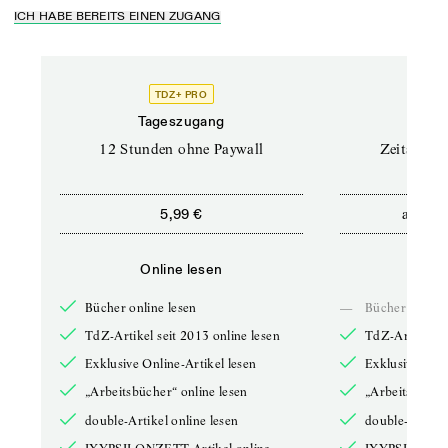
ICH HABE BEREITS EINEN ZUGANG
TDZ+ PRO
Tageszugang
Stand
12 Stunden ohne Paywall
Zeitschrif
ab
5,99 €
5,9
Online lesen
Onli
Bücher online lesen
—
Bücher online 
TdZ-Artikel seit 2013 online lesen
TdZ-Artikel se
Exklusive Online-Artikel lesen
Exklusive Onli
„Arbeitsbücher“ online lesen
„Arbeitsbücher
double-Artikel online lesen
double-Artikel