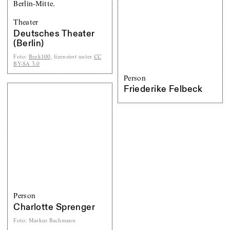
Theater
Deutsches Theater
(Berlin)
Foto
:
Beek100
, lizensiert unter
CC
BY-SA 3.0
Person
Friederike Felbeck
Person
Charlotte Sprenger
Foto
:
Markus Bachmann