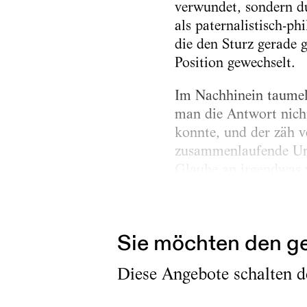
verwundet, sondern du
als paternalistisch-p
die den Sturz gerade 
Position gewechselt.
Im Nachhinein taumelt
man die Antwort nicht
konnte, und der zäh 
zusammenlaufende Ung
Glaube an irgendwas w
Kapitalismus alles ir
bisschen gewinnt man
Sie möchten den ge
Diese Angebote schalten de