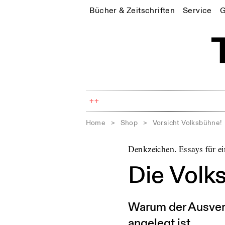
Bücher & Zeitschriften
Service
G
++
Home
>
Shop
>
Vorsicht Volksbühne!
Denkzeichen. Essays für e
Die Volk
Warum der Ausverk
angelegt ist