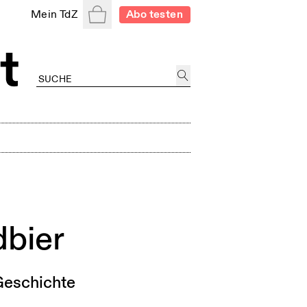
Warenkorb
Mein TdZ
Abo testen
dbier
Geschichte