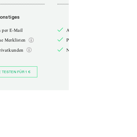
onstiges
Sonstiges
 per E-Mail
Anmelden per E-Mail
he Merklisten
Persönliche Merklisten
rivatkunden
Nur für Privatkunden
E TESTEN FÜR 1 €
JETZT BESTELLEN