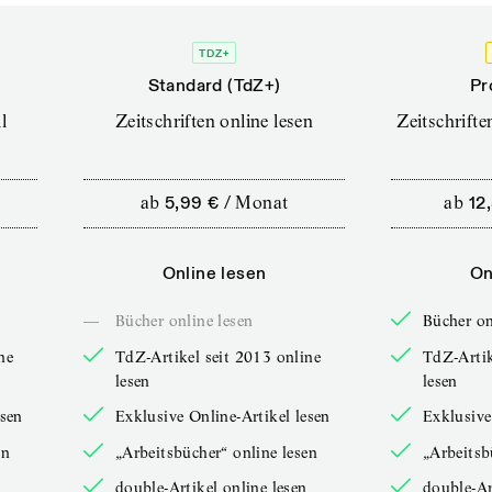
TDZ+
Standard (TdZ+)
Pr
l
Zeitschriften online lesen
Zeitschrift
ab
5,99 €
/
Monat
ab
12
Online lesen
On
—
Bücher online lesen
Bücher on
ne
TdZ-Artikel seit 2013 online
TdZ-Artik
lesen
lesen
esen
Exklusive Online-Artikel lesen
Exklusive
en
„Arbeitsbücher“ online lesen
„Arbeitsb
double-Artikel online lesen
double-Ar