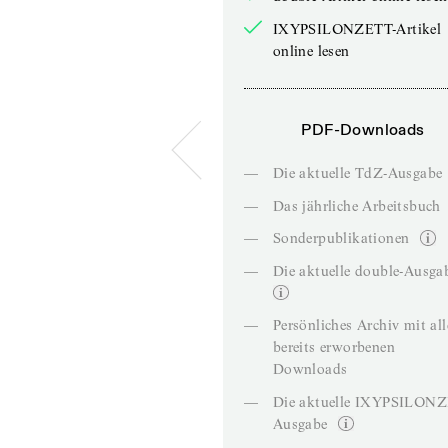
IXYPSILONZETT-Artikel
online lesen
PDF-Downloads
—
Die aktuelle TdZ-Ausgabe
—
Das jährliche Arbeitsbuch
—
Sonderpublikationen
—
Die aktuelle double-Ausga
—
Persönliches Archiv mit al
bereits erworbenen
Downloads
—
Die aktuelle IXYPSILON
Ausgabe