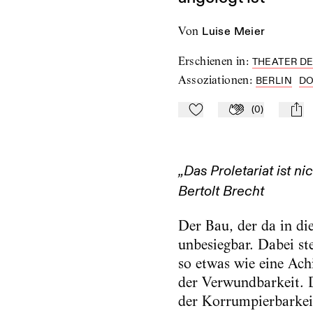
von
Luise Meier
Erschienen in
:
THEATER DER
Assoziationen
:
BERLIN
DO
(
0
)
Zu Mein-TdZ hinzufügen
Applaudieren
mail
„Das Proletariat ist n
Bertolt Brecht
Der Bau, der da in di
unbesiegbar. Dabei ste
so etwas wie eine Achi
der Verwundbarkeit. D
der Korrumpierbarkei