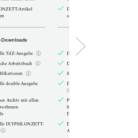
ONZETT-Artikel
IXYPSILONZETT-Artikel
sen
online lesen
-Downloads
PDF-Downloads
elle TdZ-Ausgabe
Die aktuelle TdZ-Ausgabe
iche Arbeitsbuch
Das jährliche Arbeitsbuch
blikationen
Sonderpublikationen
lle double-Ausgabe
Die aktuelle double-Ausgabe
hes Archiv mit allen
Persönliches Archiv mit allen
rworbenen
bereits erworbenen
ds
Downloads
elle IXYPSILONZETT-
Die aktuelle IXYPSILONZETT-
Ausgabe