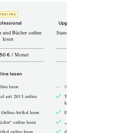
TDZ+ PRO
TDZ+
ofessional
Upgrade für Printabonnenten
en und Bücher online
Standard (TdZ+) – Zeitschriften
lesen
online lesen
,50 €
/
Monat
10,00 €
/
12 Monate
line lesen
Online lesen
line lesen
—
Bücher online lesen
el seit 2013 online
TdZ-Artikel seit 2013 online
lesen
 Online-Artikel lesen
Exklusive Online-Artikel lesen
ücher“ online lesen
„Arbeitsbücher“ online lesen
tikel online lesen
double-Artikel online lesen