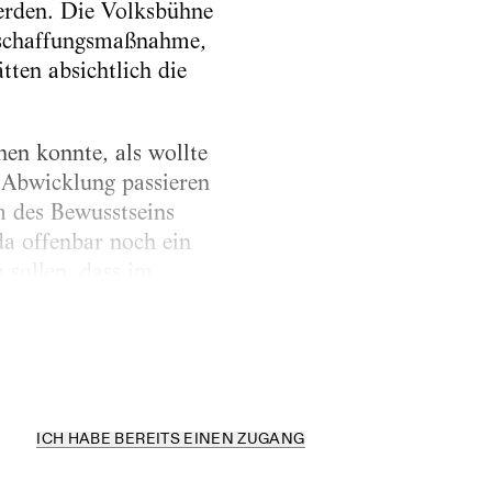
werden. Die Volksbühne
sbeschaffungsmaßnahme,
tten absichtlich die
en konnte, als wollte
 Abwicklung passieren
 des Bewusstseins
a offenbar noch ein
 sollen, dass im
rwertbar ist. Ein
..
ICH HABE BEREITS EINEN ZUGANG