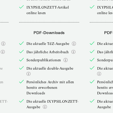
IXYPSILONZETT-Artikel
IXYPSIL
online lesen
online le
PDF-Downloads
PDF
Die aktuelle TdZ-Ausgabe
Die aktu
Das jährliche Arbeitsbuch
Das jährl
Sonderpublikationen
Sonderpu
be
Die aktuelle double-Ausgabe
Die aktue
len
Persönliches Archiv mit allen
Persönlic
bereits erworbenen
bereits e
Downloads
Downloa
ZETT-
Die aktuelle IXYPSILONZETT-
Die aktu
Ausgabe
Ausgabe