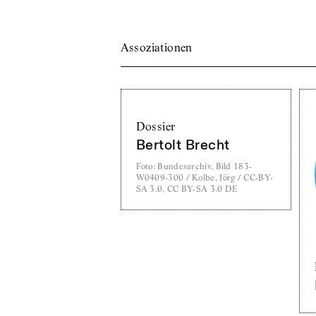
Assoziationen
Dossier
Bertolt Brecht
Foto
:
Bundesarchiv, Bild 183-
W0409-300 / Kolbe, Jörg / CC-BY-
SA 3.0, CC BY-SA 3.0 DE