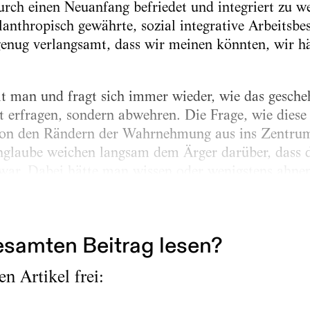
rch einen Neuanfang befriedet und integriert zu 
hilanthropisch gewährte, sozial integrative Arbeit
genug verlangsamt, dass wir meinen könnten, wir hä
 man und fragt sich immer wieder, wie das gescheh
 erfragen, sondern abwehren. Die Frage, wie diese
von den Rändern der Wahrnehmung aus ins Zentrum
laube weichen langsam dem Ärger darüber, dass d
ar. Dabei hätte man wissen oder wenigstens ahnen
gendwann in die Restmülltonne rutscht, was nicht ve
 den Eindruck, so unangenehm das auch sein mag,.
samten Beitrag lesen?
n Artikel frei: