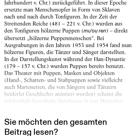
Jahrhundert v. Chr.) zurückgeführt. In dieser Epoche
ersetzte man Menschenopfer in Form von Sklaven
nach und nach durch Tonfiguren. In der Zeit der
Streitenden Reiche (481 – 221 v. Chr.) wurden aus
den Tonfiguren hölzerne Puppen (
) – direkt
mu’ou ren
übersetzt „hölzerne Puppenmenschen“. Bei
Ausgrabungen in den Jahren 1953 und 1954 fand man
hölzerne Figuren, die Tänzer und Sänger darstellten.
In der Darstellungskunst während der Han-Dynastie
(179 – 157 v. Chr.) wurden Puppen bereits benutzt.
Das Theater mit Puppen, Masken und Objekten
(Hand-, Schatten- und Stabpuppen sowie vielleicht
auch Marionetten, die von Sängern und Tänzern
beiderlei Geschlechts animiert wurden) scheint die
zeichenhaft-kunsthafte Spielweise in von Menschen
gespielten Theaterstilen beeinflusst zu haben. So...
Sie möchten den gesamten
Beitrag lesen?