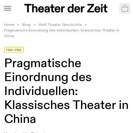
War
Home
>
Shop
>
Welt Theater Geschichte
>
Pragmatische Einordnung des Individuellen: Klassisches Theater in
China
TDZ+ PRO
Pragmatische
Einordnung des
Individuellen:
Klassisches Theater in
China