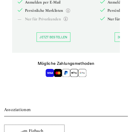
Anmelden per E-Mail
Anmelden per 
Persönliche Merklisten
Persönliche Me
—
Nur für Privatkunden
Nur für Priva
JETZT BESTELLEN
30 TAGE 
Mögliche Zahlungsmethoden
Assoziationen