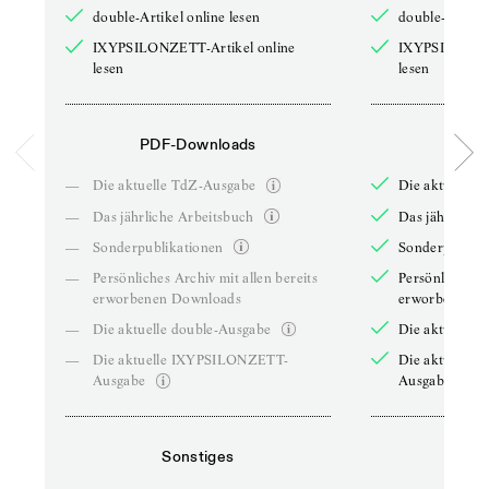
double-Artikel online lesen
double-Artikel
IXYPSILONZETT-Artikel online
IXYPSILONZET
lesen
lesen
PDF-Downloads
PDF-
—
Die aktuelle TdZ-Ausgabe
Die aktuelle 
—
Das jährliche Arbeitsbuch
Das jährliche 
—
Sonderpublikationen
Sonderpublika
—
Persönliches Archiv mit allen bereits
Persönliches A
erworbenen Downloads
erworbenen D
—
Die aktuelle double-Ausgabe
Die aktuelle 
—
Die aktuelle IXYPSILONZETT-
Die aktuelle
Ausgabe
Ausgabe
Sonstiges
So