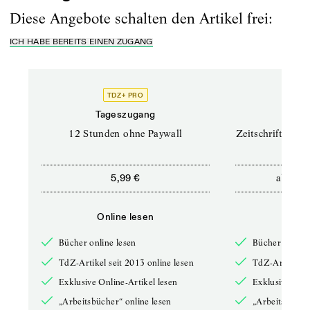
Diese Angebote schalten den Artikel frei:
ICH HABE BEREITS EINEN ZUGANG
TDZ+ PRO
TD
Tageszugang
Prof
12 Stunden ohne Paywall
Zeitschriften un
ab
5,99 €
12,5
Online lesen
Onli
Bücher online lesen
Bücher online 
TdZ-Artikel seit 2013 online lesen
TdZ-Artikel se
Exklusive Online-Artikel lesen
Exklusive Onli
„Arbeitsbücher“ online lesen
„Arbeitsbücher